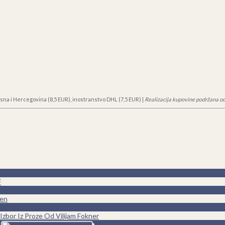
sna i Hercegovina (8,5 EUR), inostranstvo DHL (7,5 EUR) |
Realizacija kupovine podržana od
F
ren
0
Izbor Iz Proze Od Vilijam Fokner
0