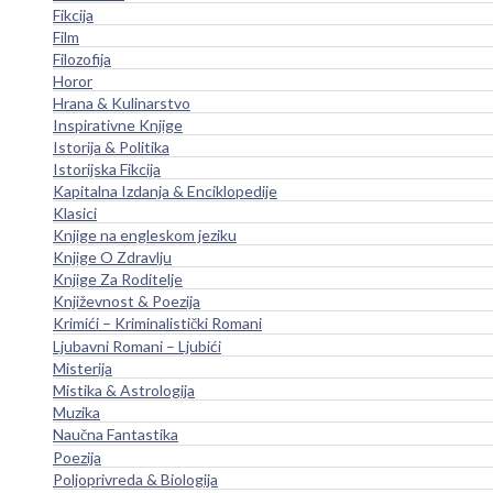
Fikcija
Film
Filozofija
Horor
Hrana & Kulinarstvo
Inspirativne Knjige
Istorija & Politika
Istorijska Fikcija
Kapitalna Izdanja & Enciklopedije
Klasici
Knjige na engleskom jeziku
Knjige O Zdravlju
Knjige Za Roditelje
Književnost & Poezija
Krimići – Kriminalistički Romani
Ljubavni Romani – Ljubići
Misterija
Mistika & Astrologija
Muzika
Naučna Fantastika
Poezija
Poljoprivreda & Biologija