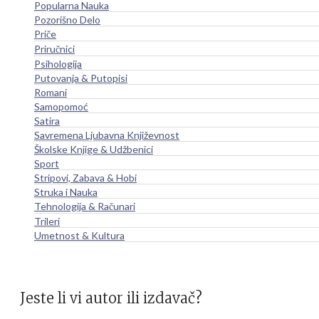
Popularna Nauka
Pozorišno Delo
Priče
Priručnici
Psihologija
Putovanja & Putopisi
Romani
Samopomoć
Satira
Savremena Ljubavna Književnost
Školske Knjige & Udžbenici
Sport
Stripovi, Zabava & Hobi
Struka i Nauka
Tehnologija & Računari
Trileri
Umetnost & Kultura
Jeste li vi autor ili izdavač?