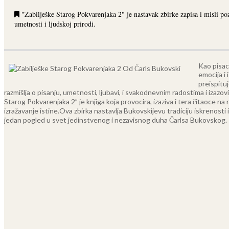
"Zabilješke Starog Pokvarenjaka 2" je nastavak zbirke zapisa i misli p
umetnosti i ljudskoj prirodi.
Kao pisac 
emocija i
preispituj
razmišlja o pisanju, umetnosti, ljubavi, i svakodnevnim radostima i izazo
Starog Pokvarenjaka 2” je knjiga koja provocira, izaziva i tera čitaoce n
izražavanje istine.
Ova zbirka nastavlja Bukovskijevu tradiciju iskrenosti i
jedan pogled u svet jedinstvenog i nezavisnog duha Čarlsa Bukovskog.