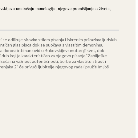
vskijevu unutrašnju monologiju, njegove promišljanja o životu,
se odlikuje sirovim stilom pisanja i iskrenim prikazima ljudskih
entičan glas pisca dok se suočava s vlastitim demonima,
a donosi intiman uvid u Bukovskijev unutarnji svet, dok
duh koji je karakterističan za njegovo pisanje.
“Zabilješke
dseća na važnost autentičnosti, borbe za vlastitu strast i
njaka 2” će privući ljubitelje njegovog rada i pružiti im još