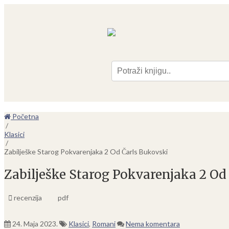
Pre
Početna
/
Klasici
/
Zabilješke Starog Pokvarenjaka 2 Od Čarls Bukovski
Zabilješke Starog Pokvarenjaka 2 Od
recenzija
pdf
24. Maja 2023.
Klasici
,
Romani
Nema komentara