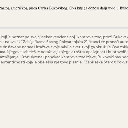
oznatog američkog pisca Čarlsa Bukovskog. Ova knjiga donosi dalji uvid u Buko
koji je poznat po svojoj nekonvencionalnoj i kontroverznoj prozi, Bukovski 
 iskustava. U “Zabilješkama Starog Pokvarenjaka 2”, čitaoci će pronaći aut
e društvene norme i izražava svoje misli o svetu koji ga okružuje.
Ova zbirk
vima. Njegove zabeleške odražavaju njegovu oštru opažajnost i buntovnički 
a razmišljanje. Kroz iskrene i ponekad kontroverzne izjave, Bukovski nas po
 autentičnosti koja je obeležila njegovo pisanje. “Zabilješke Starog Pokvare