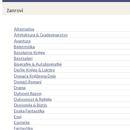
žanrovi
Alternativa
Arhitektura & Građevinarstvo
Avantura
Beletristika
Besplatne Knjige
Bestseleri
Biografije & Autobiografije
Dečije Knjige & Lektire
Domaća Književna Dela
Domaći Romani
Drama
Duhovni Razvoj
Duhovnost & Religija
Ekonomija & Biznis
Epska Fantastika
Esej
Ezoterija
Fantastika