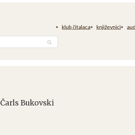
klub čitalaca
književnici
aud
traga
 Čarls Bukovski