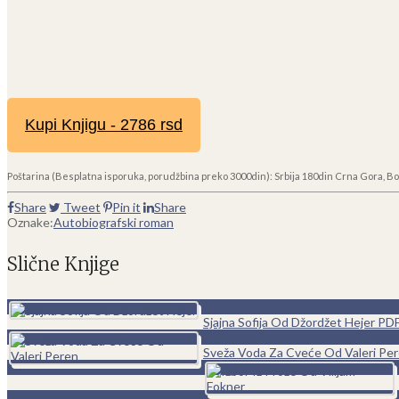
Kupi Knjigu - 2786 rsd
Poštarina (Besplatna isporuka, porudžbina preko 3000din): Srbija 180din Crna Gora, Bo
Share
Tweet
Pin it
Share
Oznake:
Autobiografski roman
Slične Knjige
0
Sjajna Sofija Od Džordžet Hejer PD
0
Sveža Voda Za Cveće Od Valeri Pe