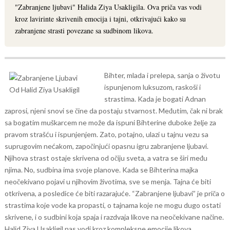
"Zabranjene ljubavi" Halida Ziya Usakligila. Ova priča vas vodi
kroz lavirinte skrivenih emocija i tajni, otkrivajući kako su
zabranjene strasti povezane sa sudbinom likova.
Bihter, mlada i prelepa, sanja o životu
ispunjenom luksuzom, raskoši i
strastima. Kada je bogati Adnan
zaprosi, njeni snovi se čine da postaju stvarnost. Međutim, čak ni brak
sa bogatim muškarcem ne može da ispuni Bihterine duboke želje za
pravom strašću i ispunjenjem.
Zato, potajno, ulazi u tajnu vezu sa
suprugovim nećakom, započinjući opasnu igru zabranjene ljubavi.
Njihova strast ostaje skrivena od očiju sveta, a vatra se širi među
njima. No, sudbina ima svoje planove. Kada se Bihterina majka
neočekivano pojavi u njihovim životima, sve se menja. Tajna će biti
otkrivena, a posledice će biti razarajuće.
“Zabranjene ljubavi” je priča o
strastima koje vode ka propasti, o tajnama koje ne mogu dugo ostati
skrivene, i o sudbini koja spaja i razdvaja likove na neočekivane načine.
Halid Ziya Usakligil nas vodi kroz kompleksne emocije likova,