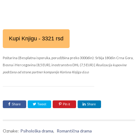
Kupi Knjigu - 3321 rsd
Poštarina (Besplatna isporuka, porudžbina preko 3000din): Srbija 180din Crna Gora,
Bosna i Hercegovina (8,5 EUR), inostranstvo DHL (7,5 EUR) |
Realizacija kupovine
podržana od strane partner kompanije Korisna Knjiga d.o.o
Share
Tweet
Pin it
Share
Oznake:
Psihološka drama
,
Romantična drama