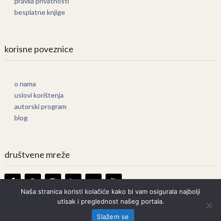
pravila privatnosti
besplatne knjige
korisne poveznice
o nama
uslovi korištenja
autorski program
blog
društvene mreže
Naša stranica koristi kolačiće kako bi vam osigurala najbolji
utisak i preglednost našeg portala.
Knjige Online
Copyright © 2026.
Slažem se
Prava zadržana. Bilo kakvo kopiranje strogo zabranjeno.