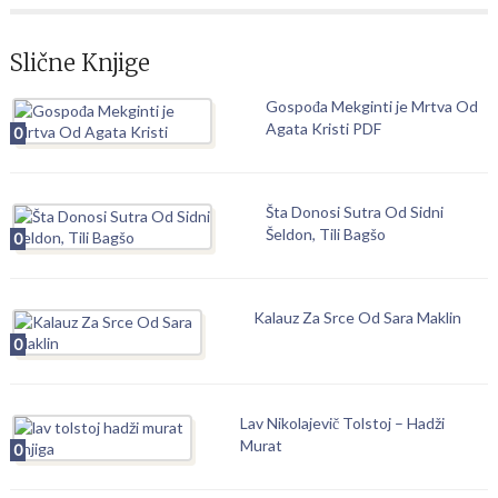
Slične Knjige
Gospođa Mekginti je Mrtva Od
Agata Kristi PDF
0
Šta Donosi Sutra Od Sidni
Šeldon, Tili Bagšo
0
Kalauz Za Srce Od Sara Maklin
0
Lav Nikolajevič Tolstoj – Hadži
Murat
0