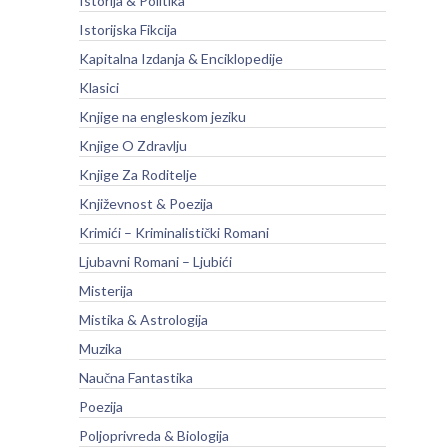
Istorija & Politika
Istorijska Fikcija
Kapitalna Izdanja & Enciklopedije
Klasici
Knjige na engleskom jeziku
Knjige O Zdravlju
Knjige Za Roditelje
Književnost & Poezija
Krimići – Kriminalistički Romani
Ljubavni Romani – Ljubići
Misterija
Mistika & Astrologija
Muzika
Naučna Fantastika
Poezija
Poljoprivreda & Biologija