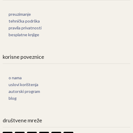
preuzimanje
tehnička podrška
pravila privatnosti
besplatne knjige
korisne poveznice
o nama
uslovi korištenja
autorski program
blog
društvene mreže