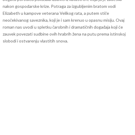
nakon gospodarske krize. Potraga za izgubljenim bratom vodi
Elizabeth u kampove veterana Velikog rata, a putem stiče
neočekivanog saveznika, koji je i sam krenuo u opasnu misiju. Ovaj
roman nas uvodi u spletku čarobnih i dramatičnih događaja koji će
zauvek povezati sudbine ovih hrabrih žena na putu prema istinskoj
slobodi i ostvarenju vlastitih snova.