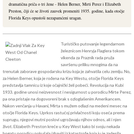
dramatična priča o tri žene - Helen Berner, Mirti Perez i Elizabeth
Preston, čiji će se životi zauvek promeniti 1935. godine, kada otočje
Florida Keys opustoši nezapamćeni uragan.
Turističko putovanje legendarnom
železnicom Henryja Flaglera tokom
vikenda za Praznik rada pruža
savršenu priliku mnogima da na
trenutak zaborave gospodarsku krizu koja je zahvatila celu zemlju. No,
za Helen Berner, koja je rođena na Key Westu, otočje Florida Keys
predstavlja tamnicu iz koje očajnički želi pobeći.
Revolucija na Kubi
1933. godine unosi neizvesnost i nesigurnost u porodicu Mirte Perez,
pa ona pristaje na dogovoreni brak s ozloglašenim Amerikancem.
Nakon venčanja u Havani, Mirta s mužem odlazi na medeni mesec na
otočje Florida Keys. Uprkos rastućoj privlačnosti koju oseća prema
suprugu, njegovi mutni poslovi ugrožavaju njihov odnos, ali i njen
život.
Elizabeth Preston kreće u Key West kako bi svoju nekada
bogatu porodicu pokušala izbaviti iz katastrofe koja ju je zadesila