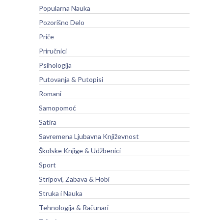
Popularna Nauka
Pozorišno Delo
Priče
Priručnici
Psihologija
Putovanja & Putopisi
Romani
Samopomoć
Satira
Savremena Ljubavna Književnost
Školske Knjige & Udžbenici
Sport
Stripovi, Zabava & Hobi
Struka i Nauka
Tehnologija & Računari