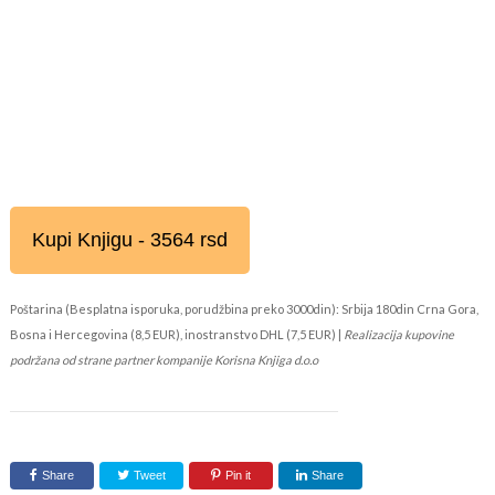
Kupi Knjigu - 3564 rsd
Poštarina (Besplatna isporuka, porudžbina preko 3000din): Srbija 180din Crna Gora,
Bosna i Hercegovina (8,5 EUR), inostranstvo DHL (7,5 EUR) |
Realizacija kupovine
podržana od strane partner kompanije Korisna Knjiga d.o.o
Share
Tweet
Pin it
Share