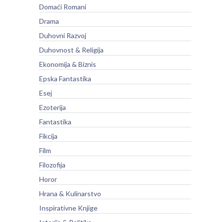
Domaći Romani
Drama
Duhovni Razvoj
Duhovnost & Religija
Ekonomija & Biznis
Epska Fantastika
Esej
Ezoterija
Fantastika
Fikcija
Film
Filozofija
Horor
Hrana & Kulinarstvo
Inspirativne Knjige