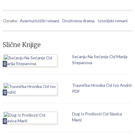
Oznake:
Avanturistički romani
,
Društvena drama
,
Istorijski romani
Slične Knjige
Sećanju Na Sećanje Od Marija
Stepanova
0
Travnička Hronika Od Ivo Andrić
PDF
0
Dug Iz Prošlosti Od Slavica
Marić
0