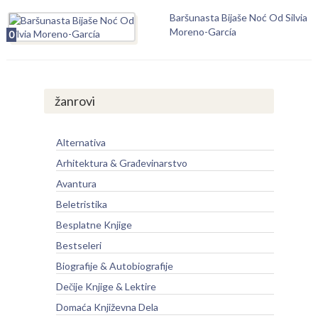
Baršunasta Bijaše Noć Od Silvia
Moreno-García
0
žanrovi
Alternativa
Arhitektura & Građevinarstvo
Avantura
Beletristika
Besplatne Knjige
Bestseleri
Biografije & Autobiografije
Dečije Knjige & Lektire
Domaća Književna Dela