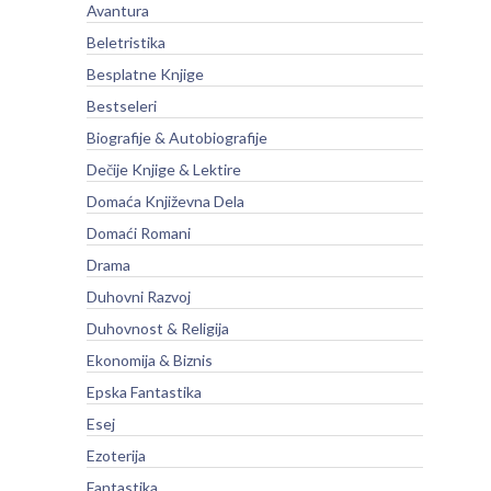
Avantura
Beletristika
Besplatne Knjige
Bestseleri
Biografije & Autobiografije
Dečije Knjige & Lektire
Domaća Književna Dela
Domaći Romani
Drama
Duhovni Razvoj
Duhovnost & Religija
Ekonomija & Biznis
Epska Fantastika
Esej
Ezoterija
Fantastika