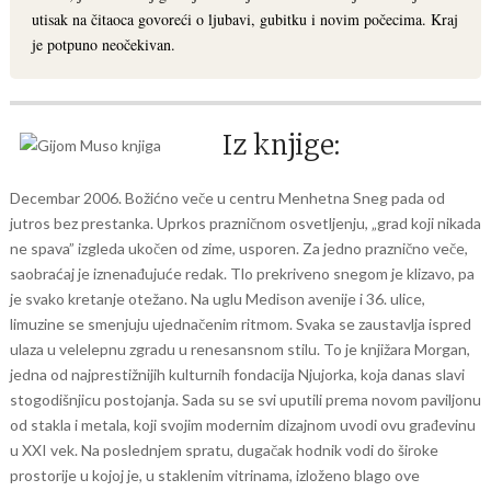
utisak na čitaoca govoreći o ljubavi, gubitku i novim počecima. Kraj
je potpuno neočekivan.
Iz knjige:
Decembar 2006. Božićno veče u centru Menhetna Sneg pada od
jutros bez prestanka. Uprkos prazničnom osvetljenju, „grad koji nikada
ne spava” izgleda ukočen od zime, usporen. Za jedno praznično veče,
saobraćaj je iznenađujuće redak. Tlo prekriveno snegom je klizavo, pa
je svako kretanje otežano. Na uglu Medison avenije i 36. ulice,
limuzine se smenjuju ujednačenim ritmom. Svaka se zaustavlja ispred
ulaza u velelepnu zgradu u renesansnom stilu. To je knjižara Morgan,
jedna od najprestižnijih kulturnih fondacija Njujorka, koja danas slavi
stogodišnjicu postojanja. Sada su se svi uputili prema novom paviljonu
od stakla i metala, koji svojim modernim dizajnom uvodi ovu građevinu
u XXI vek. Na poslednjem spratu, dugačak hodnik vodi do široke
prostorije u kojoj je, u staklenim vitrinama, izloženo blago ove