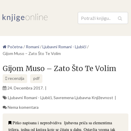
Pretraga
Početna
/
Romani
/
Ljubavni Romani - Ljubići
/
Gijom Muso – Zato Što Te Volim
Gijom Muso – Zato Što Te Volim
recenzija
pdf
24. Decembra 2017.
Ljubavni Romani - Ljubići
,
Savremena Ljubavna Književnost
Nema komentara
Pitko napisana i nepredvidiva ljubavna priča sa elementima
trilera, jedna od knjiga koje se čitaju u dahu. Ostavlja veoma jak