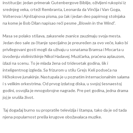
institucije: jedan primerak Gutenbergove Biblije, oživljeni rukopisi iz
srednjeg veka, crteži Rembranta, Leonarda da Vinčija i Van Goga,
Volterova i Ajnštajnova pisma, pa čak i jedan deo papirnog stolnjaka
na kome je Bob Dilan napisao reči pesme „Blowin in the Wind”.
Masa se polako stišava, zakasnele zvanice zauzimaju svoja mesta.
Jedan deo sale za čitanje specijalno je preuređen za ovo veče, kako bi
privilegovani gosti mogli da uživaju u sonatama Bramsa i Mocarta u
izvođenju violinistkinje Nikol Hadavej. Muzičarka, praćena aplauzom,
izlazi na scenu. To je mlada žena od tridesetak godina, šik i
inteligentnog izgleda. Sa frizurom u stilu Grejs Keli podseća na
Hičkokove junakinje. Nastupala je u poznatim internacionalnim salama
i s velikim orkestrima. Od prvog izdatog diska, u svojoj šesnaestoj
godini, osvojila je mnogobrojne nagrade. Pre pet godina, jedna drama
joj je srušila život.
Taj događaj burno su propratile televizija i štampa, tako da je od tada
njena popularnost prešla krugove obožavalaca muzike.