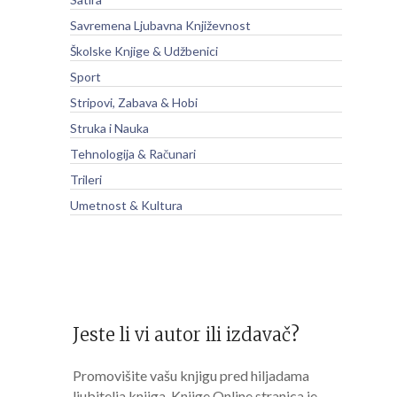
Savremena Ljubavna Književnost
Školske Knjige & Udžbenici
Sport
Stripovi, Zabava & Hobi
Struka i Nauka
Tehnologija & Računari
Trileri
Umetnost & Kultura
Jeste li vi autor ili izdavač?
Promovišite vašu knjigu pred hiljadama
ljubitelja knjiga. Knjige Online stranica je