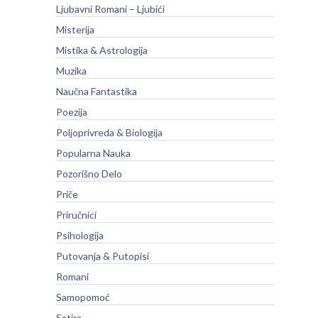
Ljubavni Romani – Ljubići
Misterija
Mistika & Astrologija
Muzika
Naučna Fantastika
Poezija
Poljoprivreda & Biologija
Popularna Nauka
Pozorišno Delo
Priče
Priručnici
Psihologija
Putovanja & Putopisi
Romani
Samopomoć
Satira