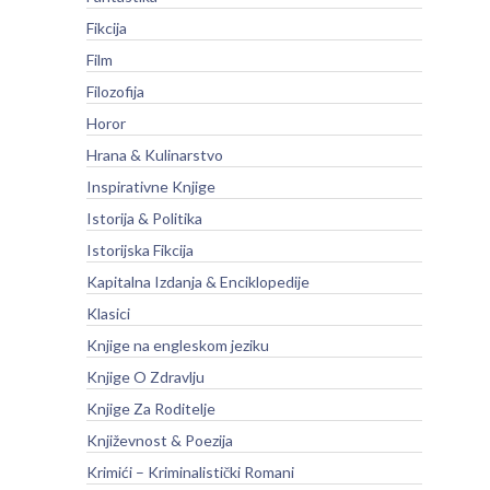
Fikcija
Film
Filozofija
Horor
Hrana & Kulinarstvo
Inspirativne Knjige
Istorija & Politika
Istorijska Fikcija
Kapitalna Izdanja & Enciklopedije
Klasici
Knjige na engleskom jeziku
Knjige O Zdravlju
Knjige Za Roditelje
Književnost & Poezija
Krimići – Kriminalistički Romani