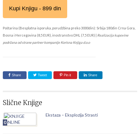
Kupi Knjigu - 899 din
Poštarina (Besplatna isporuka, porudžbina preko 3000din): Srbija 180din Crna Gora,
Bosna i Hercegovina (8,5 EUR), inostranstvo DHL (7,5 EUR) |
Realizacija kupovine
podržana od strane partner kompanije Korisna Knjiga d.o.o
Share
Tweet
Pin it
Share
Slične Knjige
Ekstaza – Eksplozija Strasti
0