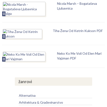
Nicola Marsh – Bogataševa
Ljubavnica
0
Tiha Žena Od Ketrin Kukson PDF
0
Neko Ko Me Voli Od Elen Mari
Vajzman PDF
0
žanrovi
Alternativa
Arhitektura & Građevinarstvo