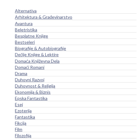
Alternativa
Arhitektura & Građevinarstvo
Avantura
Beletristika
Besplatne Knjige
Bestseleri
Biografije & Autobiografije
Dečije Knjige & Lektire
Domaća Književna Dela
Domaći Romani
Drama
Duhovni Razvoj
Duhovnost & Religija
Ekonomija & Biznis
Epska Fantastika
Esej
Ezoterija
Fantastika
Fikcija
Film
Filozofija