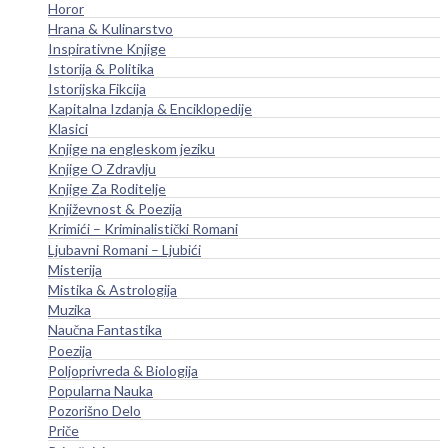
Horor
Hrana & Kulinarstvo
Inspirativne Knjige
Istorija & Politika
Istorijska Fikcija
Kapitalna Izdanja & Enciklopedije
Klasici
Knjige na engleskom jeziku
Knjige O Zdravlju
Knjige Za Roditelje
Književnost & Poezija
Krimići – Kriminalistički Romani
Ljubavni Romani – Ljubići
Misterija
Mistika & Astrologija
Muzika
Naučna Fantastika
Poezija
Poljoprivreda & Biologija
Popularna Nauka
Pozorišno Delo
Priče