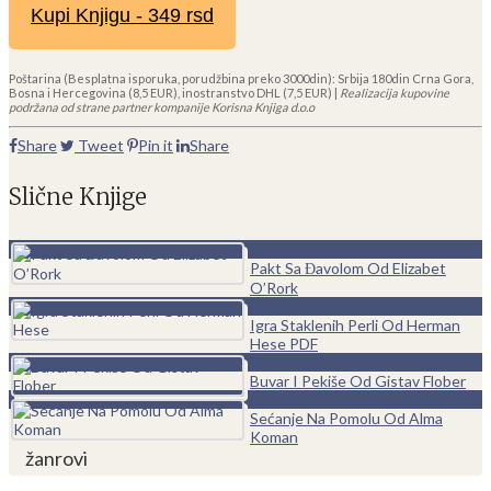
Kupi Knjigu - 349 rsd
Poštarina (Besplatna isporuka, porudžbina preko 3000din): Srbija 180din Crna Gora,
Bosna i Hercegovina (8,5 EUR), inostranstvo DHL (7,5 EUR) |
Realizacija kupovine
podržana od strane partner kompanije Korisna Knjiga d.o.o
Share
Tweet
Pin it
Share
Slične Knjige
0
Pakt Sa Đavolom Od Elizabet
O’Rork
0
Igra Staklenih Perli Od Herman
Hese PDF
0
Buvar I Pekiše Od Gistav Flober
0
Sećanje Na Pomolu Od Alma
Koman
žanrovi