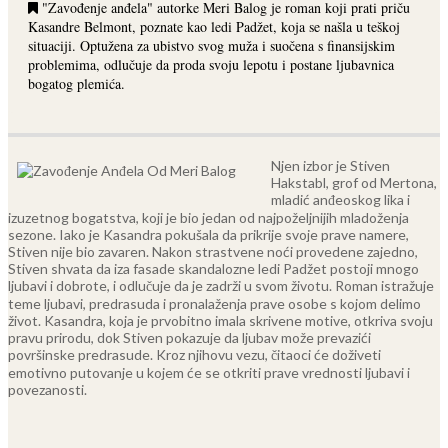
"Zavođenje anđela" autorke Meri Balog je roman koji prati priču
Kasandre Belmont, poznate kao ledi Padžet, koja se našla u teškoj
situaciji. Optužena za ubistvo svog muža i suočena s finansijskim
problemima, odlučuje da proda svoju lepotu i postane ljubavnica
bogatog plemića.
Njen izbor je Stiven
Hakstabl, grof od Mertona,
mladić anđeoskog lika i
izuzetnog bogatstva, koji je bio jedan od najpoželjnijih mladoženja
sezone. Iako je Kasandra pokušala da prikrije svoje prave namere,
Stiven nije bio zavaren. Nakon strastvene noći provedene zajedno,
Stiven shvata da iza fasade skandalozne ledi Padžet postoji mnogo
ljubavi i dobrote, i odlučuje da je zadrži u svom životu.
Roman istražuje
teme ljubavi, predrasuda i pronalaženja prave osobe s kojom delimo
život. Kasandra, koja je prvobitno imala skrivene motive, otkriva svoju
pravu prirodu, dok Stiven pokazuje da ljubav može prevazići
površinske predrasude. Kroz njihovu vezu, čitaoci će doživeti
emotivno putovanje u kojem će se otkriti prave vrednosti ljubavi i
povezanosti.