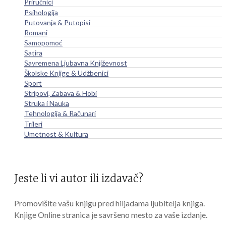
Priručnici
Psihologija
Putovanja & Putopisi
Romani
Samopomoć
Satira
Savremena Ljubavna Književnost
Školske Knjige & Udžbenici
Sport
Stripovi, Zabava & Hobi
Struka i Nauka
Tehnologija & Računari
Trileri
Umetnost & Kultura
Jeste li vi autor ili izdavač?
Promovišite vašu knjigu pred hiljadama ljubitelja knjiga.
Knjige Online stranica je savršeno mesto za vaše izdanje.