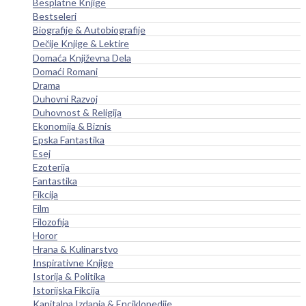
Besplatne Knjige
Bestseleri
Biografije & Autobiografije
Dečije Knjige & Lektire
Domaća Književna Dela
Domaći Romani
Drama
Duhovni Razvoj
Duhovnost & Religija
Ekonomija & Biznis
Epska Fantastika
Esej
Ezoterija
Fantastika
Fikcija
Film
Filozofija
Horor
Hrana & Kulinarstvo
Inspirativne Knjige
Istorija & Politika
Istorijska Fikcija
Kapitalna Izdanja & Enciklopedije