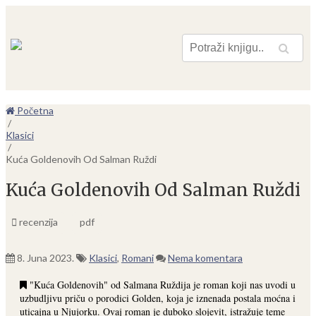
Pretraga
Početna
/
Klasici
/
Kuća Goldenovih Od Salman Ruždi
Kuća Goldenovih Od Salman Ruždi
recenzija
pdf
8. Juna 2023.
Klasici
,
Romani
Nema komentara
"Kuća Goldenovih" od Salmana Ruždija je roman koji nas uvodi u
uzbudljivu priču o porodici Golden, koja je iznenada postala moćna i
uticajna u Njujorku. Ovaj roman je duboko slojevit, istražuje teme