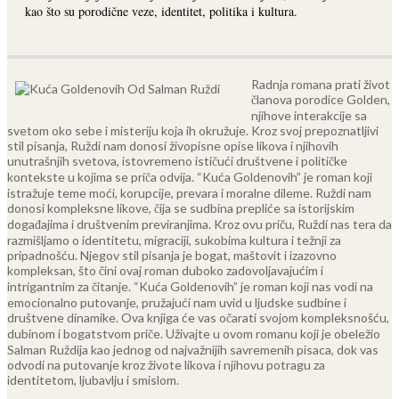
kao što su porodične veze, identitet, politika i kultura.
Radnja romana prati život
članova porodice Golden,
njihove interakcije sa
svetom oko sebe i misteriju koja ih okružuje. Kroz svoj prepoznatljivi
stil pisanja, Ruždi nam donosi živopisne opise likova i njihovih
unutrašnjih svetova, istovremeno ističući društvene i političke
kontekste u kojima se priča odvija.
“Kuća Goldenovih” je roman koji
istražuje teme moći, korupcije, prevara i moralne dileme. Ruždi nam
donosi kompleksne likove, čija se sudbina prepliće sa istorijskim
događajima i društvenim previranjima.
Kroz ovu priču, Ruždi nas tera da
razmišljamo o identitetu, migraciji, sukobima kultura i težnji za
pripadnošću. Njegov stil pisanja je bogat, maštovit i izazovno
kompleksan, što čini ovaj roman duboko zadovoljavajućim i
intrigantnim za čitanje.
“Kuća Goldenovih” je roman koji nas vodi na
emocionalno putovanje, pružajući nam uvid u ljudske sudbine i
društvene dinamike. Ova knjiga će vas očarati svojom kompleksnošću,
dubinom i bogatstvom priče.
Uživajte u ovom romanu koji je obeležio
Salman Ruždija kao jednog od najvažnijih savremenih pisaca, dok vas
odvodi na putovanje kroz živote likova i njihovu potragu za
identitetom, ljubavlju i smislom.