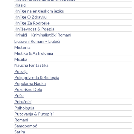
Klasici
Knjige na engleskom jeziku
Knjige O Zdravlju
Knjige Za Roditelje
Književnost & Poezija
Krimići – Kriminalistički Romani
Ljubavni Romani – Ljubići
Misterija
Mistika & Astrologija
Muzika
Naučna Fantastika
Poezija
Poljoprivreda & Biologija
Popularna Nauka
Pozorišno Delo
Priče
Priručnici
Psihologija
Putovanja & Putopisi
Romani
Samopomoć
Satira