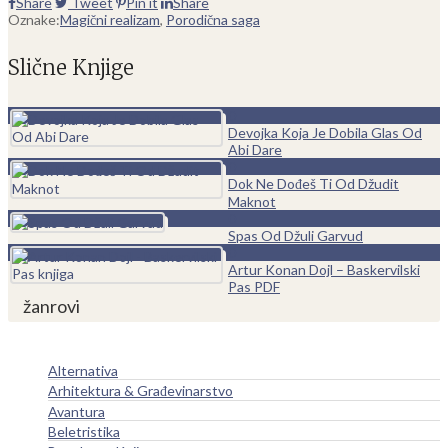
Share
Tweet
Pin it
Share
Oznake:
Magični realizam
,
Porodična saga
Slične Knjige
0
Devojka Koja Je Dobila Glas Od
Abi Dare
0
Dok Ne Dođeš Ti Od Džudit
Maknot
0
Spas Od Džuli Garvud
0
Artur Konan Dojl – Baskervilski
Pas PDF
žanrovi
Alternativa
Arhitektura & Građevinarstvo
Avantura
Beletristika