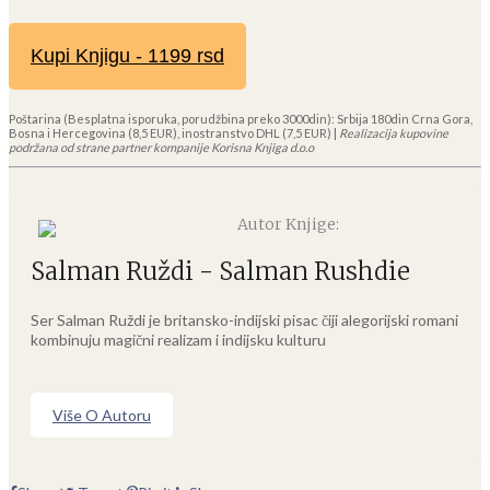
Kupi Knjigu - 1199 rsd
Poštarina (Besplatna isporuka, porudžbina preko 3000din): Srbija 180din Crna Gora,
Bosna i Hercegovina (8,5 EUR), inostranstvo DHL (7,5 EUR) |
Realizacija kupovine
podržana od strane partner kompanije Korisna Knjiga d.o.o
Autor Knjige:
Salman Ruždi - Salman Rushdie
Ser Salman Ruždi je britansko-indijski pisac čiji alegorijski romani
kombinuju magični realizam i indijsku kulturu
Više O Autoru