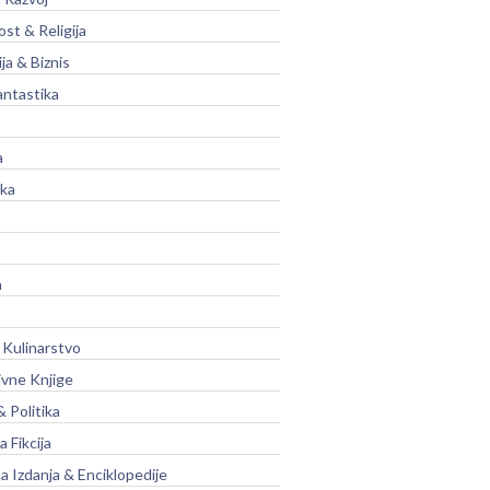
st & Religija
ja & Biznis
antastika
a
ika
a
 Kulinarstvo
ivne Knjige
& Politika
a Fikcija
a Izdanja & Enciklopedije