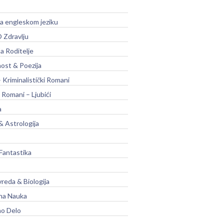
na engleskom jeziku
 Zdravlju
a Roditelje
nost & Poezija
– Kriminalistički Romani
 Romani – Ljubići
a
& Astrologija
Fantastika
vreda & Biologija
na Nauka
no Delo