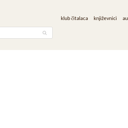
klub čitalaca
književnici
au
aga