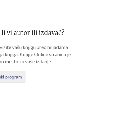
 li vi autor ili izdavač?
išite vašu knjigu pred hiljadama
lja knjiga. Knjige Online stranica je
no mesto za vaše izdanje.
ski program