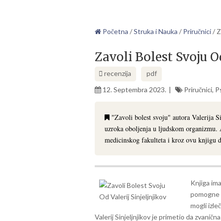
Početna
/
Struka i Nauka
/
Priručnici
/
Z
Zavoli Bolest Svoju Od
recenzija
pdf
12. Septembra 2023.
Priručnici
,
P
"Zavoli bolest svoju" autora Valerija Si
uzroka oboljenja u ljudskom organizmu. A
medicinskog fakulteta i kroz ovu knjigu 
Knjiga ima
pomogne d
mogli izle
Valerij Sinjeljnjikov je primetio da zvani