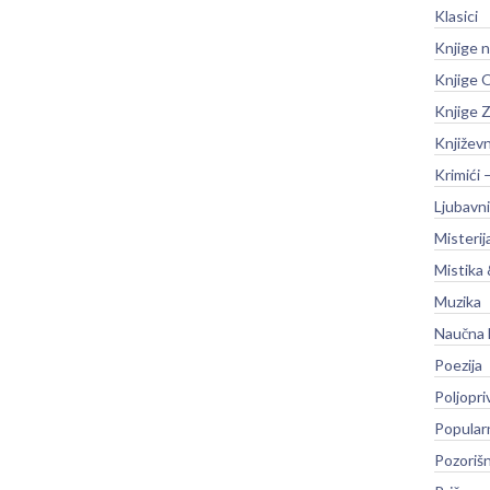
Klasici
Knjige 
Knjige O
Knjige Z
Književ
Krimići 
Ljubavni
Misterij
Mistika 
Muzika
Naučna 
Poezija
Poljopri
Popular
Pozoriš