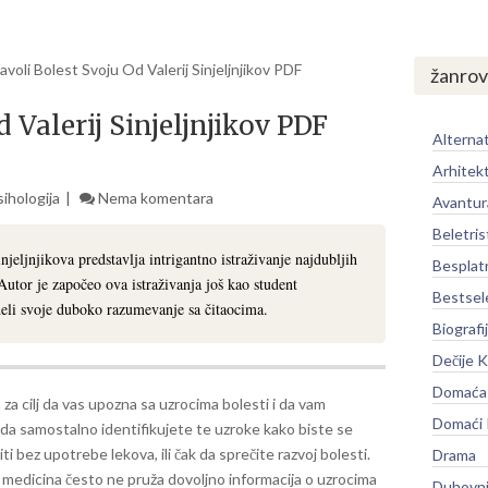
avoli Bolest Svoju Od Valerij Sinjeljnjikov PDF
žanrov
 Valerij Sinjeljnjikov PDF
Alternat
Arhitek
sihologija
Nema komentara
Avantur
Beletris
njeljnjikova predstavlja intrigantno istraživanje najdubljih
Besplat
utor je započeo ova istraživanja još kao student
Bestsel
deli svoje duboko razumevanje sa čitaocima.
Biografi
Dečije K
Domaća 
 za cilj da vas upozna sa uzrocima bolesti i da vam
Domaći
a samostalno identifikujete te uzroke kako biste se
čiti bez upotrebe lekova, ili čak da sprečite razvoj bolesti.
Drama
čna medicina često ne pruža dovoljno informacija o uzrocima
Duhovni