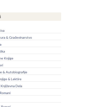
i
iva
tura & Građevinarstvo
a
tika
ne Knjige
eri
je & Autobiografije
njige & Lektire
Književna Dela
 Romani
 Razvoj