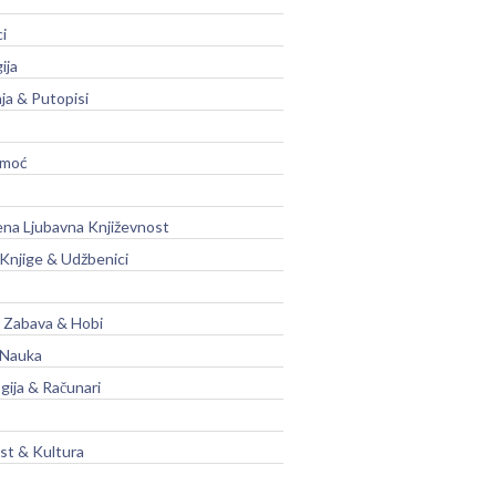
ci
ija
ja & Putopisi
moć
na Ljubavna Književnost
 Knjige & Udžbenici
, Zabava & Hobi
 Nauka
gija & Računari
t & Kultura