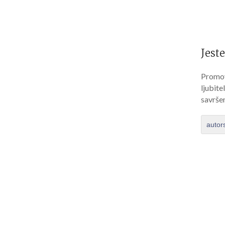
Jeste
Promov
ljubite
savrše
autor