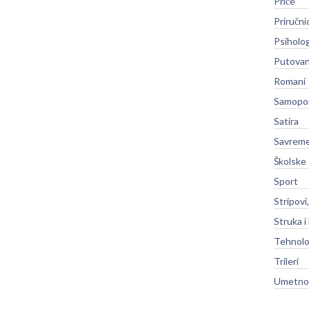
Priče
Priručni
Psiholog
Putovan
Romani
Samopo
Satira
Savreme
Školske
Sport
Stripovi
Struka i
Tehnolo
Trileri
Umetnos