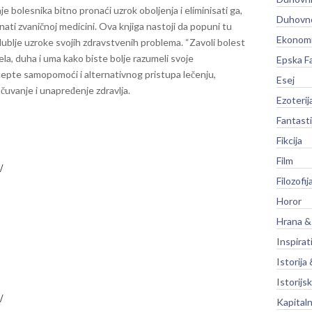
enje bolesnika bitno pronaći uzrok oboljenja i eliminisati ga,
Duhovno
nati zvaničnoj medicini. Ova knjiga nastoji da popuni tu
Ekonomi
ublje uzroke svojih zdravstvenih problema.
“Zavoli bolest
ela, duha i uma kako biste bolje razumeli svoje
Epska F
cepte samopomoći i alternativnog pristupa lečenju,
Esej
čuvanje i unapređenje zdravlja.
Ezoterij
Fantast
Fikcija
Film
Filozofij
Horor
Hrana &
Inspirat
Istorija 
Istorijsk
Kapitaln