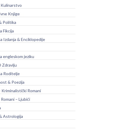
 Kulinarstvo
ivne Knjige
& Politika
a Fikcija
a Izdanja & Enciklopedije
na engleskom jeziku
 Zdravlju
a Roditelje
nost & Poezija
– Kriminalistički Romani
 Romani – Ljubići
a
& Astrologija