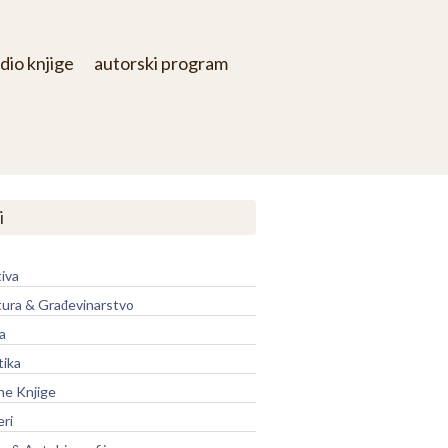
dio knjige
autorski program
i
iva
tura & Građevinarstvo
a
tika
ne Knjige
eri