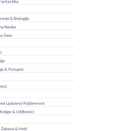
Fantastika
vreda & Biologija
na Nauka
no Delo
ci
ija
ja & Putopisi
moć
na Ljubavna Književnost
 Knjige & Udžbenici
, Zabava & Hobi