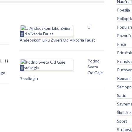
Naučna 
Poezija
Poljopri
U
Popular
0
Pozoriš
Anđeoskom Liku Zvijeri Od Viktoria Faust
Priče
Priručni
, II i
Podno
Psiholog
Sveta
0
Putovan
Igo
Od Gaje
Romani
Boralioglu
Samopo
Satira
Savreme
Školske
Sport
Stripovi