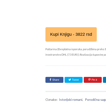
Kupi Knjigu - 3822 rsd
Poštarina (Besplatna isporuka, porudžbina preko 3
inostranstvo DHL (7,5 EUR) |
Realizacija kupovine p
Share
Tweet
Pin it
Oznake:
Istorijski romani
,
Porodična sag