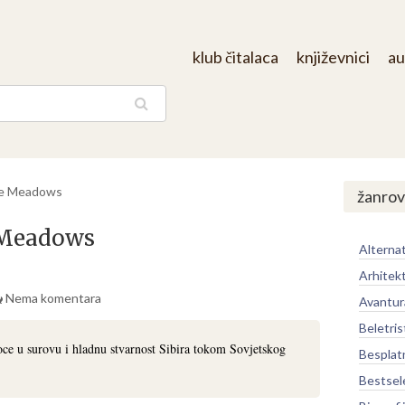
klub čitalaca
književnici
au
aga
ae Meadows
žanrov
 Meadows
Alternat
Arhitek
Nema komentara
Avantur
Beletris
e u surovu i hladnu stvarnost Sibira tokom Sovjetskog
Besplat
Bestsel