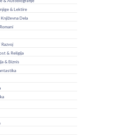
je & Autobiografije
njige & Lektire
Književna Dela
 Romani
 Razvoj
st & Religija
ja & Biznis
antastika
a
ika
a