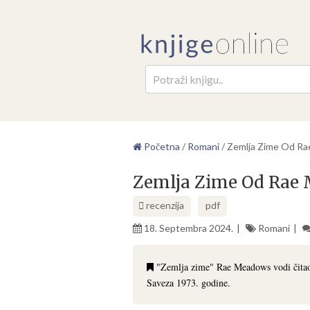
Pretr
Početna
/
Romani
/
Zemlja Zime Od R
Zemlja Zime Od Rae
recenzija
pdf
18. Septembra 2024.
Romani
"Zemlja zime" Rae Meadows vodi čitaoc
Saveza 1973. godine.