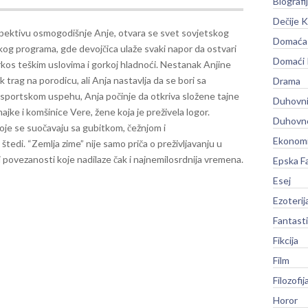
Biografi
Dečije K
pektivu osmogodišnje Anje, otvara se svet sovjetskog
Domaća 
kog programa, gde devojčica ulaže svaki napor da ostvari
Domaći
kos teškim uslovima i gorkoj hladnoći. Nestanak Anjine
 trag na porodicu, ali Anja nastavlja da se bori sa
Drama
 sportskom uspehu, Anja počinje da otkriva složene tajne
Duhovni
majke i komšinice Vere, žene koja je preživela logor.
Duhovno
je se suočavaju sa gubitkom, čežnjom i
Ekonomi
edi. “Zemlja zime” nije samo priča o preživljavanju u
 i povezanosti koje nadilaze čak i najnemilosrdnija vremena.
Epska F
Esej
Ezoterij
Fantast
Fikcija
Film
Filozofij
Horor