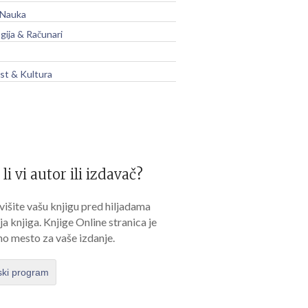
 Nauka
gija & Računari
t & Kultura
 li vi autor ili izdavač?
išite vašu knjigu pred hiljadama
lja knjiga. Knjige Online stranica je
no mesto za vaše izdanje.
ski program