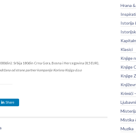
Hrana &
Inspirat
Istorija 
Istorijsk
Kapitaln
Klasici
Knjige 
000din): Srbija 180din Crna Gora, Bosna i Hercegovina (8,5 EUR),
Knjige O
održana od strane partner kompanije Korisna Knjiga d.o.o
Knjige Z
Književ
Krimići 
Ljubavni
Share
Misterij
Mistika 
a
Muzika