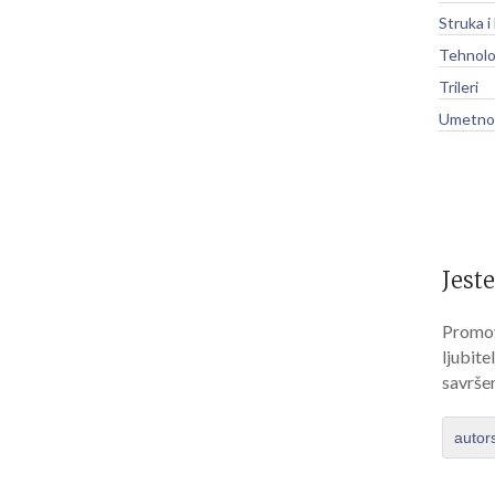
Struka i
Tehnolo
Trileri
Umetnos
Jeste
Promov
ljubite
savrše
autor