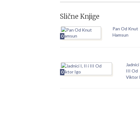
Slične Knjige
Pan Od Knut
Hamsun
0
Jadnici I
III Od
0
Viktor 