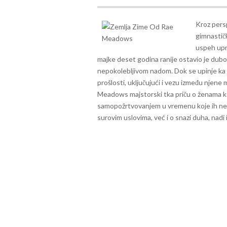
Kroz pers
gimnastič
uspeh upr
majke deset godina ranije ostavio je dubok
nepokolebljivom nadom.
Dok se upinje ka
prošlosti, uključujući i vezu između njene 
Meadows majstorski tka priču o ženama ko
samopožrtvovanjem u vremenu koje ih ne št
surovim uslovima, već i o snazi duha, nadi