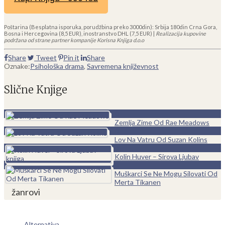
Poštarina (Besplatna isporuka, porudžbina preko 3000din): Srbija 180din Crna Gora,
Bosna i Hercegovina (8,5 EUR), inostranstvo DHL (7,5 EUR) |
Realizacija kupovine
podržana od strane partner kompanije Korisna Knjiga d.o.o
Share
Tweet
Pin it
Share
Oznake:
Psihološka drama
,
Savremena književnost
Slične Knjige
0
Zemlja Zime Od Rae Meadows
0
Lov Na Vatru Od Suzan Kolins
0
Kolin Huver – Sirova Ljubav
0
Muškarci Se Ne Mogu Silovati Od
Merta Tikanen
žanrovi
Alternativa