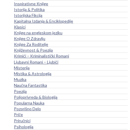
Inspirativne Knjige
Istorija & Politika
Istorijska Fikcija
Kapitalna Izdanja & Enciklopedije
Klasici
Knjige na engleskom jeziku
Knjige O Zdravlju
Knjige Za Roditelje
Književnost & Poezija
Krimići – Kriminalistički Romani
Ljubavni Romani – Ljubići
Misterija
Mistika & Astrologija
Muzika
Naučna Fantastika
Poezija
Poljoprivreda & Biologija
Popularna Nauka
Pozorišno Delo
Priče
Priručnici
Psihologija