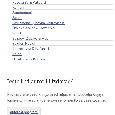
Putovanja & Putopisi
Romani
Samopomoć
Satira
Savremena Ljubavna Književnost
Školske Knjige & Udžbenici
Sport
Stripovi, Zabava & Hobi
Struka i Nauka
Tehnologija & Računari
Trileri
Umetnost & Kultura
Jeste li vi autor ili izdavač?
Promovišite vašu knjigu pred hiljadama ljubitelja knjiga.
Knjige Online stranica je savršeno mesto za vaše izdanje.
autorski program