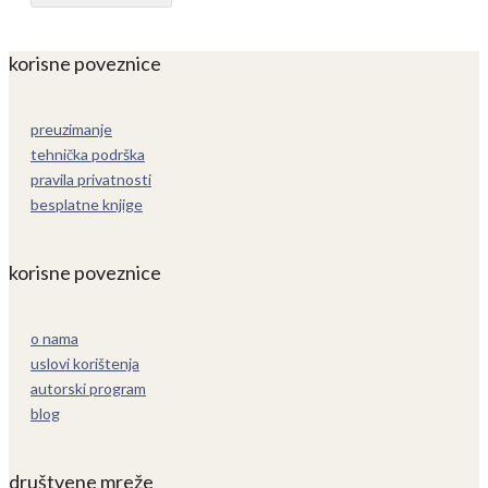
korisne poveznice
preuzimanje
tehnička podrška
pravila privatnosti
besplatne knjige
korisne poveznice
o nama
uslovi korištenja
autorski program
blog
društvene mreže