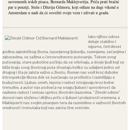
savremenih irskih pisaca, Bernarda Maklejvertija. Priča prati bračni
par u penziji, Stelu i Džerija Gilmora, koji odlaze na dugi vikend u
Amsterdam u nadi da će osvežiti svoju vezu i uživati u gradu.
Iako njihov odnos
deluje stabilno i
sigurno, četrdeset
godina zajedničkog života, ispunjenog ljubavlju, sumnjama, sećanjima i
zaboravima, se sažima u četvorodnevno putovanje. Tokom ovog
putovanja, stare pukotine počinju da se otkrivaju, a dvoje ljudi koji se
bliže kraju svog životnog puta shvataju koliko su udaljeni jedno od
drugog i šta je zaista važno u životu.
Roman nas vodi kroz duboke
introspekcije likova dok se suočavaju sa prošlošću i razmišljaju o
budućnosti. Ljubav, smeh, lepota i radost istrajavaju kroz bolne
trenutke, a autor nas podseća na snagu ljubavi i sposobnost da
nađemo radost i smisao uprkos životnim izazovima.
“Zimski odmor”
donosi nam složenu i dirljivu priču o ljubavi i prolaznosti vremena, a
Maklejverti nas svojim pisanjem tera da razmislimo o važnosti životnih
vrednosti i trenutaka koji nas zaista čine srećnim.