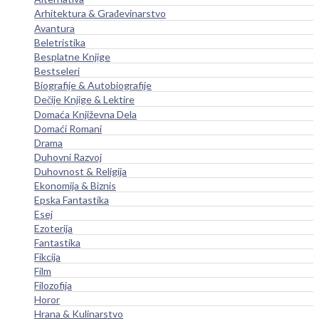
Arhitektura & Građevinarstvo
Avantura
Beletristika
Besplatne Knjige
Bestseleri
Biografije & Autobiografije
Dečije Knjige & Lektire
Domaća Književna Dela
Domaći Romani
Drama
Duhovni Razvoj
Duhovnost & Religija
Ekonomija & Biznis
Epska Fantastika
Esej
Ezoterija
Fantastika
Fikcija
Film
Filozofija
Horor
Hrana & Kulinarstvo