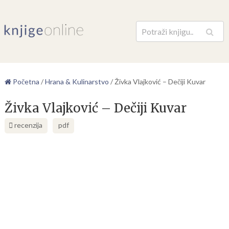
Pretraga
Početna
/
Hrana & Kulinarstvo
/
Živka Vlajković – Dečiji Kuvar
Živka Vlajković – Dečiji Kuvar
recenzija
pdf