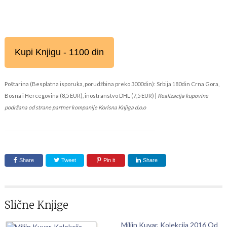
Kupi Knjigu - 1100 din
Poštarina (Besplatna isporuka, porudžbina preko 3000din): Srbija 180din Crna Gora,
Bosna i Hercegovina (8,5 EUR), inostranstvo DHL (7,5 EUR) |
Realizacija kupovine
podržana od strane partner kompanije Korisna Knjiga d.o.o
Share
Tweet
Pin it
Share
Slične Knjige
Miljin Kuvar, Kolekcija 2016 Od