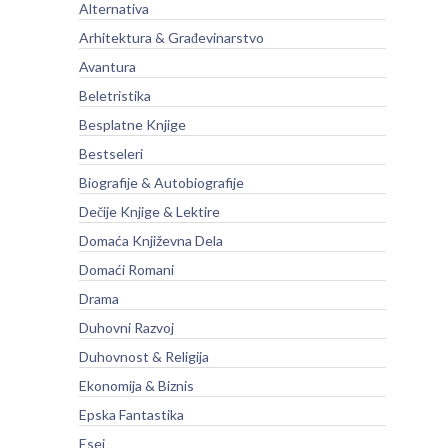
Alternativa
Arhitektura & Građevinarstvo
Avantura
Beletristika
Besplatne Knjige
Bestseleri
Biografije & Autobiografije
Dečije Knjige & Lektire
Domaća Književna Dela
Domaći Romani
Drama
Duhovni Razvoj
Duhovnost & Religija
Ekonomija & Biznis
Epska Fantastika
Esej