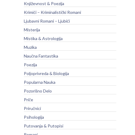
Književnost & Poezija
Krimići – Kriminalistički Romani
Ljubavni Romani – Ljubići
Misterija
Mistika & Astrologija
Muzika
Naučna Fantastika
Poezija
Poljoprivreda & Biologija
Popularna Nauka
Pozorišno Delo
Priče
Priručnici
Psihologija
Putovanja & Putopisi
Romani