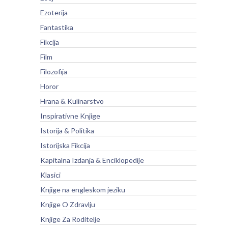
Ezoterija
Fantastika
Fikcija
Film
Filozofija
Horor
Hrana & Kulinarstvo
Inspirativne Knjige
Istorija & Politika
Istorijska Fikcija
Kapitalna Izdanja & Enciklopedije
Klasici
Knjige na engleskom jeziku
Knjige O Zdravlju
Knjige Za Roditelje