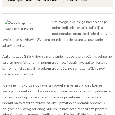
Pre svega, ova knjiga namenjena je
onima koji tek postaju roditelji, ali
podjednako i onima koji žele da neguju
svoje dete sa zdravim životom, jer nikada nije kasno za usvajanje
zdravih navika.
Autorka započinje knjigu sa negovanjem deteta pre rođenja, odnosno
sa pravilnom ishranom i negom trudnice, i objašnjava zašto i kako je
bitno hraniti se pravilno tokom trudnoće, ne samo za fizički razvoj
deteta, već i psihički.
Knjiga je mnogo više od kuvara, i podeljena je na prvi deo koji se
sastoji od saveta i uputstava kako i u kom uzrastu osmisliti jelovnik, o
izazovima sa kojima se susreću deca sa posebnim potrebama u
ishrani, kako razvijati zdrave navike i pravilno pripremati obroke. U
drugom delu ovog odličnog priručnika naći ćete recepte za pripremu
zdravih obroka, uravnoteženih vitaminskih, kalorijskih i proteinskih