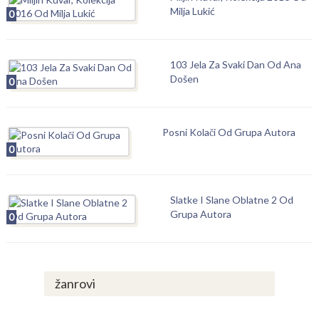
Milja Lukić
0
103 Jela Za Svaki Dan Od Ana
Došen
0
Posni Kolači Od Grupa Autora
0
Slatke I Slane Oblatne 2 Od
Grupa Autora
0
žanrovi