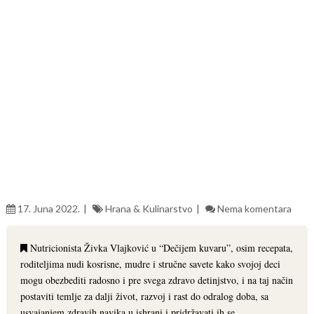
17. Juna 2022.
Hrana & Kulinarstvo
Nema komentara
Nutricionista Živka Vlajković u “Dečijem kuvaru”, osim recepata,
roditeljima nudi kosrisne, mudre i stručne savete kako svojoj deci
mogu obezbediti radosno i pre svega zdravo detinjstvo, i na taj način
postaviti temlje za dalji život, razvoj i rast do odralog doba, sa
usvajanjem zdravih navika u ishrani i pridržavati ih se.