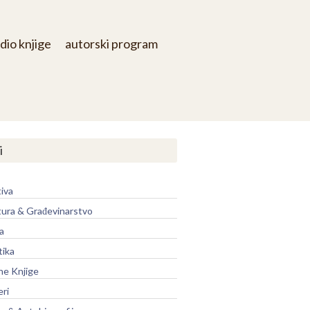
dio knjige
autorski program
i
iva
tura & Građevinarstvo
a
tika
ne Knjige
eri