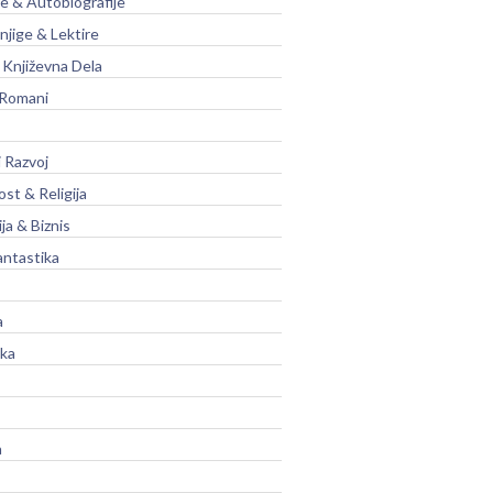
je & Autobiografije
njige & Lektire
Književna Dela
 Romani
 Razvoj
st & Religija
ja & Biznis
antastika
a
ika
a