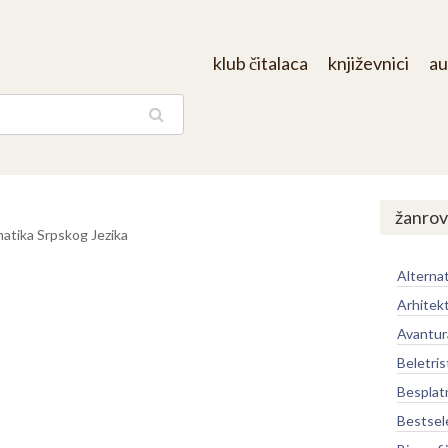
klub čitalaca
književnici
au
aga
/
žanrov
matika Srpskog Jezika
Alternat
Arhitek
Avantur
Beletris
Besplat
Bestsel