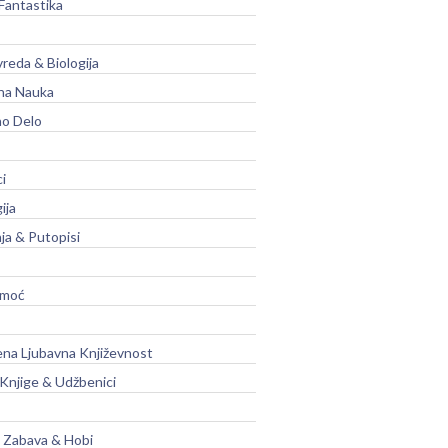
Fantastika
vreda & Biologija
na Nauka
no Delo
ci
ija
ja & Putopisi
moć
na Ljubavna Književnost
 Knjige & Udžbenici
, Zabava & Hobi