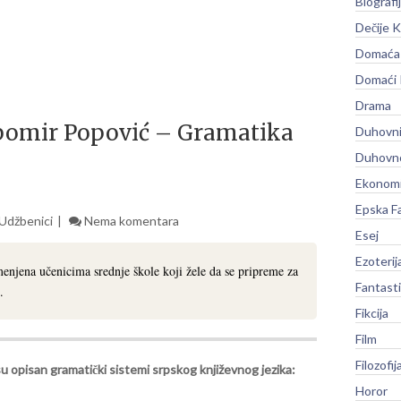
Biografi
Dečije K
Domaća 
Domaći
Drama
jubomir Popović – Gramatika
Duhovni
Duhovno
Ekonomi
Epska F
 Udžbenici
Nema komentara
Esej
Ezoterij
enjena učenicima srednje škole koji žele da se pripreme za
Fantast
.
Fikcija
Film
Filozofij
u opisan gramatički sistemi srpskog književnog jezika:
Horor