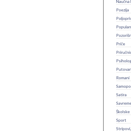
Naučna 
Poezija
Poljopri
Popular
Pozoriš
Priče
Priručni
Psiholog
Putovan
Romani
Samopo
Satira
Savreme
Školske
Sport
Stripovi