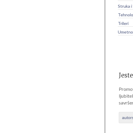
Struka i
Tehnolo
Trileri
Umetnos
Jeste
Promov
ljubite
savrše
autor