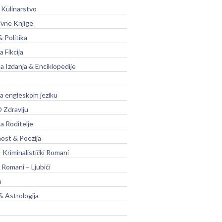
 Kulinarstvo
ivne Knjige
& Politika
a Fikcija
a Izdanja & Enciklopedije
na engleskom jeziku
 Zdravlju
a Roditelje
nost & Poezija
– Kriminalistički Romani
 Romani – Ljubići
a
& Astrologija