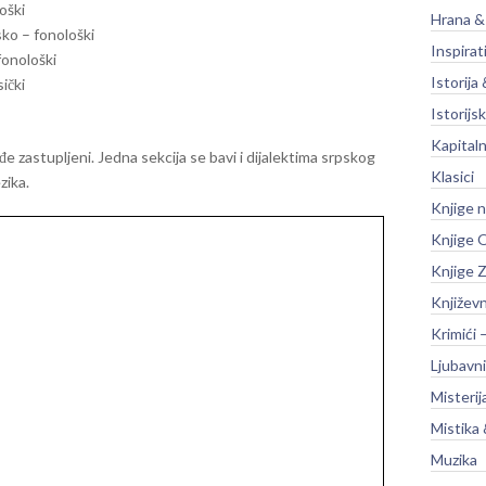
oški
Hrana &
ko – fonološki
Inspirat
onološki
Istorija 
ički
Istorijsk
Kapitaln
ođe zastupljeni. Jedna sekcija se bavi i dijalektima srpskog
Klasici
zika.
Knjige 
Knjige O
Knjige Z
Književ
Krimići 
Ljubavni
Misterij
Mistika 
Muzika