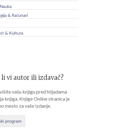
 Nauka
gija & Računari
t & Kultura
 li vi autor ili izdavač?
išite vašu knjigu pred hiljadama
lja knjiga. Knjige Online stranica je
no mesto za vaše izdanje.
ski program