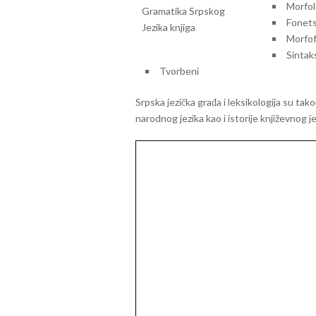
Morfol
Fonets
Morfof
Sintaks
Tvorbeni
Srpska jezička građa i leksikologija su tak
narodnog jezika kao i istorije književnog je