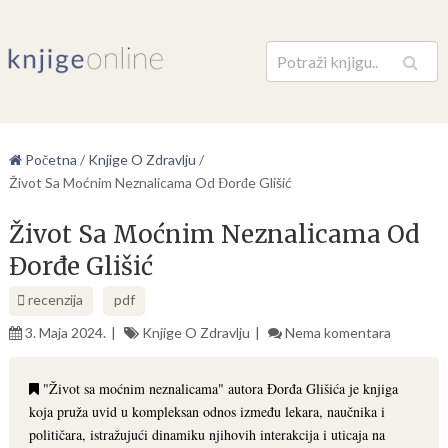
Pretraga
Početna
/
Knjige O Zdravlju
/
Život Sa Moćnim Neznalicama Od Đorđe Glišić
Život Sa Moćnim Neznalicama Od
Đorđe Glišić
recenzija
pdf
3. Maja 2024.
Knjige O Zdravlju
Nema komentara
"Život sa moćnim neznalicama" autora Đorđa Glišića je knjiga
koja pruža uvid u kompleksan odnos između lekara, naučnika i
političara, istražujući dinamiku njihovih interakcija i uticaja na