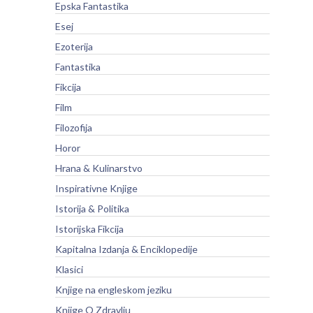
Epska Fantastika
Esej
Ezoterija
Fantastika
Fikcija
Film
Filozofija
Horor
Hrana & Kulinarstvo
Inspirativne Knjige
Istorija & Politika
Istorijska Fikcija
Kapitalna Izdanja & Enciklopedije
Klasici
Knjige na engleskom jeziku
Knjige O Zdravlju