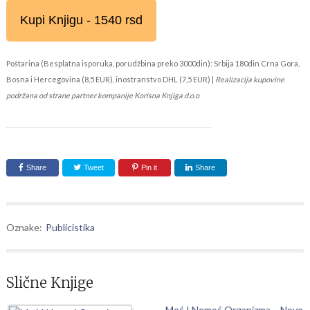
Kupi Knjigu - 1540 rsd
Poštarina (Besplatna isporuka, porudžbina preko 3000din): Srbija 180din Crna Gora,
Bosna i Hercegovina (8,5 EUR), inostranstvo DHL (7,5 EUR) |
Realizacija kupovine
podržana od strane partner kompanije Korisna Knjiga d.o.o
Share
Tweet
Pin it
Share
Oznake:
Publicistika
Slične Knjige
Moć I Nemoć Organizma – Novo