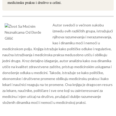
medicinsku praksu i društvo u celini.
Autor svedoči o večnom sukobu
između ovih različitih grupa, istražujući
njihova razumevanja i nerazumevanja,
kao i dinamiku moći i nemoći u
medicinskom polju. Knjiga istražuje kako političke odluke i regulative,
naučna istraživanja i medicinska praksa međusobno utiču i oblikuju
jedni druge.
Kroz detaljno izlaganje, autor analizira kako ova dinamika
utiče na kvalitet zdravstvene zaštite, pristup medicinskim uslugama i
donošenje odluka u medicini. Takođe, istražuje se kako političke,
ekonomske i društvene promene oblikuju medicinsku praksu i kako
lekari i naučnici reaguju na te promene.
Ova knjiga je dragocen resurs
za lekare, naučnike, političare i sve one koji su zainteresovani za
medicinu i njen uticaj na društvo, pružajući dublje razumevanje
složenih dinamika moći i nemoći u medicinskoj praksi.