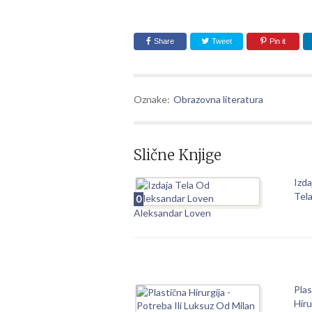
Share
Tweet
Pin it
Oznake:
Obrazovna literatura
Slične Knjige
Izda
Tel
0
Aleksandar Loven
Plas
Hiru