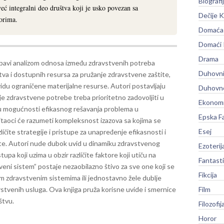
Biografi
već integralni deo društva koji je usko povezan sa
Dečije K
orima.
Domaća 
Domaći
Drama
 bavi analizom odnosa između zdravstvenih potreba
Duhovni
va i dostupnih resursa za pružanje zdravstvene zaštite,
vidu ograničene materijalne resurse. Autori postavljaju
Duhovno
je zdravstvene potrebe treba prioritetno zadovoljiti u
Ekonomi
 su mogućnosti efikasnog rešavanja problema u
Epska F
čitaoci će razumeti kompleksnost izazova sa kojima se
Esej
zličite strategije i pristupe za unapređenje efikasnosti i
te. Autori nude dubok uvid u dinamiku zdravstvenog
Ezoterij
upa koji uzima u obzir različite faktore koji utiču na
Fantast
eni sistem” postaje nezaobilazno štivo za sve one koji se
Fikcija
m zdravstvenim sistemima ili jednostavno žele dublje
stvenih usluga. Ova knjiga pruža korisne uvide i smernice
Film
štvu.
Filozofij
Horor