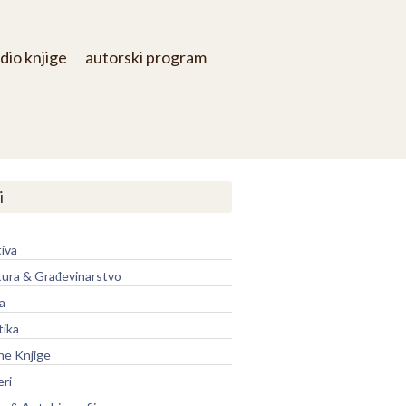
dio knjige
autorski program
i
iva
tura & Građevinarstvo
a
tika
ne Knjige
eri