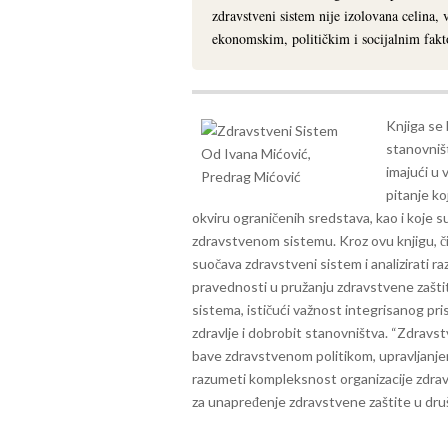
zdravstveni sistem nije izolovana celina, 
ekonomskim, političkim i socijalnim fakt
Knjiga se
stanovništ
imajući u 
pitanje ko
okviru ograničenih sredstava, kao i koje
zdravstvenom sistemu.
Kroz ovu knjigu, 
suočava zdravstveni sistem i analizirati ra
pravednosti u pružanju zdravstvene zašti
sistema, ističući važnost integrisanog prist
zdravlje i dobrobit stanovništva.
“Zdravstv
bave zdravstvenom politikom, upravljanje
razumeti kompleksnost organizacije zdrav
za unapređenje zdravstvene zaštite u dru