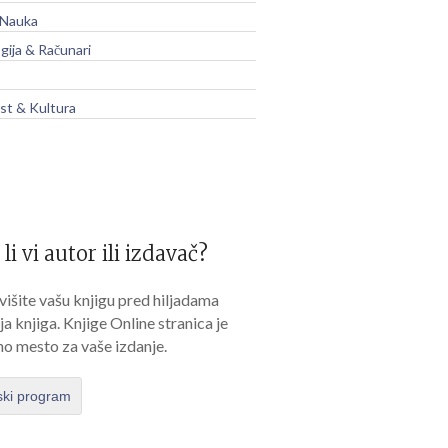
 Nauka
gija & Računari
t & Kultura
 li vi autor ili izdavač?
išite vašu knjigu pred hiljadama
lja knjiga. Knjige Online stranica je
no mesto za vaše izdanje.
ski program