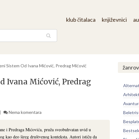
klub čitalaca
književnici
au
aga
eni Sistem Od Ivana Mićović, Predrag Mićović
žanrov
d Ivana Mićović, Predrag
Alternat
Arhitek
Avantur
Nema komentara
Beletris
Besplat
ane i Predraga Mićovića, pruža sveobuhvatan uvid u
Bestsel
og kao deo šireg društvenog konteksta. Autori ističu da