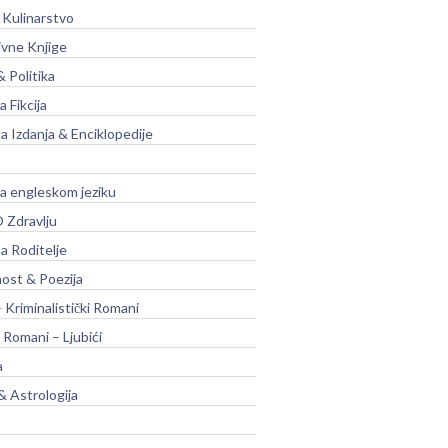
 Kulinarstvo
ivne Knjige
& Politika
a Fikcija
a Izdanja & Enciklopedije
na engleskom jeziku
 Zdravlju
a Roditelje
nost & Poezija
– Kriminalistički Romani
 Romani – Ljubići
a
& Astrologija