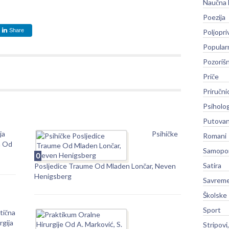
Naučna 
Poezija
Share
Poljopri
Popular
Pozoriš
Priče
Priručni
Psiholog
Putovan
ja
Psihičke
Romani
a Od
Samopo
0
Satira
Posljedice Traume Od Mladen Lončar, Neven
Henigsberg
Savreme
Školske
Sport
tična
rgija
Stripovi