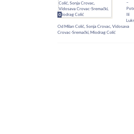
–
Pot
Ili
0
Luk
Od Milan Colić, Sonja Crovac, Vidosava
Crovac-Sremački, Miodrag Colić