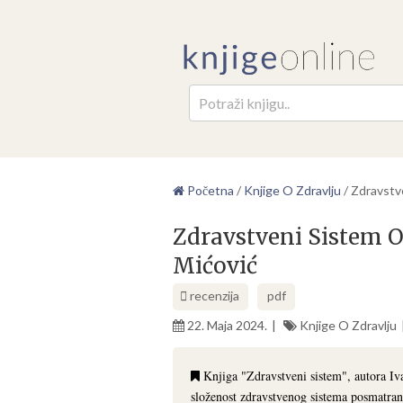
Pretr
Početna
/
Knjige O Zdravlju
/
Zdravstv
Zdravstveni Sistem O
Mićović
recenzija
pdf
22. Maja 2024.
Knjige O Zdravlju
Knjiga "Zdravstveni sistem", autora Iv
složenost zdravstvenog sistema posmatran