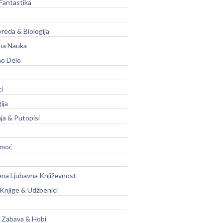
Fantastika
vreda & Biologija
na Nauka
no Delo
ci
ija
ja & Putopisi
moć
na Ljubavna Književnost
 Knjige & Udžbenici
, Zabava & Hobi