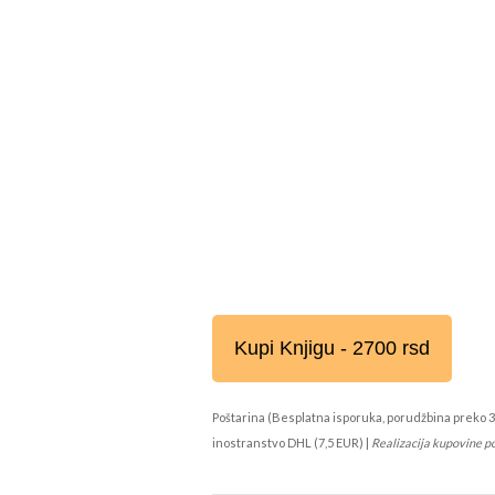
Kupi Knjigu - 2700 rsd
Poštarina (Besplatna isporuka, porudžbina preko 3
inostranstvo DHL (7,5 EUR) |
Realizacija kupovine p