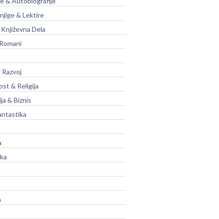
je & Autobiografije
njige & Lektire
Književna Dela
 Romani
 Razvoj
st & Religija
ja & Biznis
antastika
a
ika
a