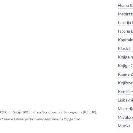
Hrana &
Inspirat
Istorija 
Istorijsk
Kapitaln
Klasici
Knjige 
Knjige O
Knjige Z
Književ
Krimići 
Ljubavni
Misterij
000din): Srbija 180din Crna Gora, Bosna i Hercegovina (8,5 EUR),
Mistika 
održana od strane partner kompanije Korisna Knjiga d.o.o
Muzika