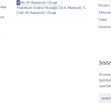
0
Struka i
reba
Praktikum Oralne Hirurgije Od A. Marković, S.
Tehnolo
Čolić, M. Radulović I Drugi
suz
Trileri
Umetnos
Jeste
Promov
ljubite
savrše
autor