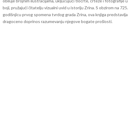
obiluje brojnim ilustracijama, uključujući tlocrte, crteže i fotografije u
boji, pružajući čitatelju vizualni uvid u istoriju Zrina. S obzirom na 725.
godišnjicu prvog spomena tvrdog grada Zrina, ova knjiga predstavlja
dragoceno doprinos razumevanju njegove bogate prošlosti.