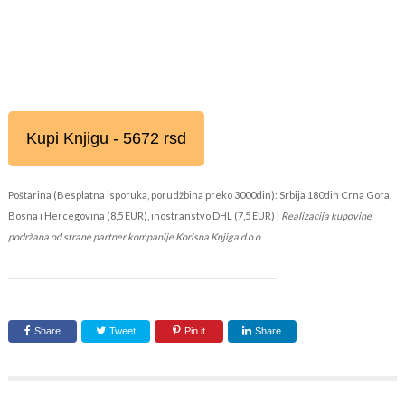
Kupi Knjigu - 5672 rsd
Poštarina (Besplatna isporuka, porudžbina preko 3000din): Srbija 180din Crna Gora,
Bosna i Hercegovina (8,5 EUR), inostranstvo DHL (7,5 EUR) |
Realizacija kupovine
podržana od strane partner kompanije Korisna Knjiga d.o.o
Share
Tweet
Pin it
Share