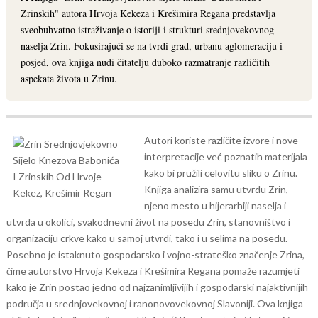
Zrinskih" autora Hrvoja Kekeza i Krešimira Regana predstavlja
sveobuhvatno istraživanje o istoriji i strukturi srednjovekovnog
naselja Zrin. Fokusirajući se na tvrdi grad, urbanu aglomeraciju i
posjed, ova knjiga nudi čitatelju duboko razmatranje različitih
aspekata života u Zrinu.
Autori koriste različite izvore i nove
interpretacije već poznatih materijala
kako bi pružili celovitu sliku o Zrinu.
Knjiga analizira samu utvrdu Zrin,
njeno mesto u hijerarhiji naselja i
utvrda u okolici, svakodnevni život na posedu Zrin, stanovništvo i
organizaciju crkve kako u samoj utvrdi, tako i u selima na posedu.
Posebno je istaknuto gospodarsko i vojno-strateško značenje Zrina,
čime autorstvo Hrvoja Kekeza i Krešimira Regana pomaže razumjeti
kako je Zrin postao jedno od najzanimljivijih i gospodarski najaktivnijih
područja u srednjovekovnoj i ranonovovekovnoj Slavoniji.
Ova knjiga