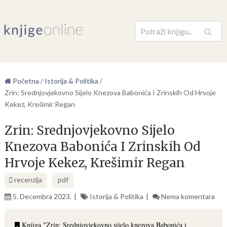
Pretraga
Početna
/
Istorija & Politika
/
Zrin: Srednjovjekovno Sijelo Knezova Babonića I Zrinskih Od Hrvoje
Kekez, Krešimir Regan
Zrin: Srednjovjekovno Sijelo
Knezova Babonića I Zrinskih Od
Hrvoje Kekez, Krešimir Regan
recenzija
pdf
5. Decembra 2023.
Istorija & Politika
Nema komentara
Knjiga "Zrin: Srednjovjekovno sijelo knezova Babonića i