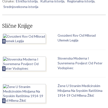
Oznake:
Etnička istorija
,
Kulturna istorija
,
Regionalna istorija
,
Srednjovekovna istorija
Slične Knjige
Gvozdeni Rov Od Milorad
Ulemek Legija
0
Slovenska Moderna I
Suvremena Povijest Od Peter
Vodopivec
0
Žene U Stranim Medicinskim
Misijama Na Srpskim Ratištima
1914-19 Od Milena Žikić
0