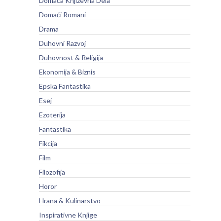
Domaća Književna Dela
Domaći Romani
Drama
Duhovni Razvoj
Duhovnost & Religija
Ekonomija & Biznis
Epska Fantastika
Esej
Ezoterija
Fantastika
Fikcija
Film
Filozofija
Horor
Hrana & Kulinarstvo
Inspirativne Knjige