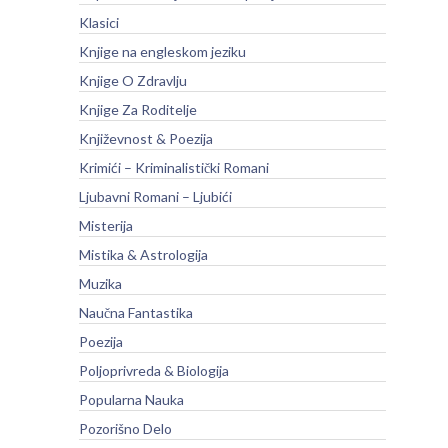
Klasici
Knjige na engleskom jeziku
Knjige O Zdravlju
Knjige Za Roditelje
Književnost & Poezija
Krimići – Kriminalistički Romani
Ljubavni Romani – Ljubići
Misterija
Mistika & Astrologija
Muzika
Naučna Fantastika
Poezija
Poljoprivreda & Biologija
Popularna Nauka
Pozorišno Delo