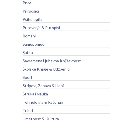
Priče
Priručnici
Psihologija
Putovanja & Putopisi
Romani
Samopomoć
Satira
Savremena Ljubavna Književnost
Školske Knjige & Udžbenici
Sport
Stripovi, Zabava & Hobi
Struka i Nauka
Tehnologija & Računari
Trileri
Umetnost & Kultura