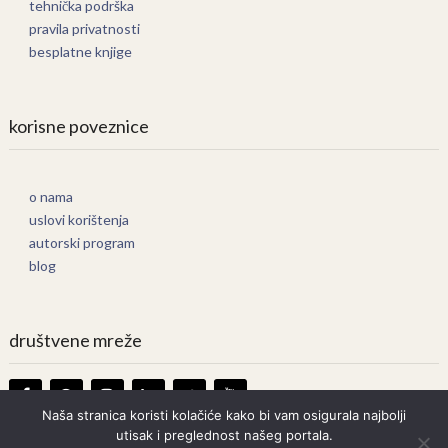
tehnička podrška
pravila privatnosti
besplatne knjige
korisne poveznice
o nama
uslovi korištenja
autorski program
blog
društvene mreže
Naša stranica koristi kolačiće kako bi vam osigurala najbolji
utisak i preglednost našeg portala.