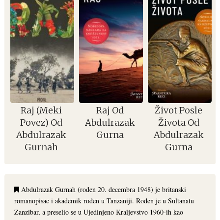
Raj (Meki
Raj Od
Život Posle
Povez) Od
Abdulrazak
Života Od
Abdulrazak
Gurna
Abdulrazak
Gurnah
Gurna
Abdulrazak Gurnah (rođen 20. decembra 1948) je britanski
romanopisac i akademik rođen u Tanzaniji. Rođen je u Sultanatu
Zanzibar, a preselio se u Ujedinjeno Kraljevstvo 1960-ih kao