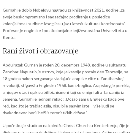
Gurnah je dobio Nobelovu nagradu za književnost 2021. godine „za
svoje beskompromisno i saosećajno prodiranje u posledice
kolonijalizma i sudbine izbeglica u jazu između kultura i kontinenata“.
Profesor je engleske i postkolonijalne književnosti na Univerzitetu u
Kentu.
Rani život i obrazovanje
Abdulrazak Gurnah je rođen 20. decembra 1948. godine u sultanatu
Zanzibar. Napustio je ostrvo, koje je kasnije postalo deo Tanzanije, sa
18 godina nakon svrgavanja vladajuće arapske elite u Zanzibarskoj
revoluciji, stigavši u Englesku 1968. kao izbeglica. Arapskog je porekla,
a njegov otac i ujak su bili biznismeni koji su emigrirali u Tanzaniju iz
Jemena. Gurnah je jednom rekao: „Došao sam u Englesku kada ove
reči, kao što je tražilac azila, nisu bile sasvim iste – više ljudi se
dvakodnevno bori i beži iz terorističkih država.“
U početku je studirao na koledžu Christ Church u Kenterberiju, čije je
diplome u to vreme dodeljivao Univerzitet u Londonu. Zatim se seli na