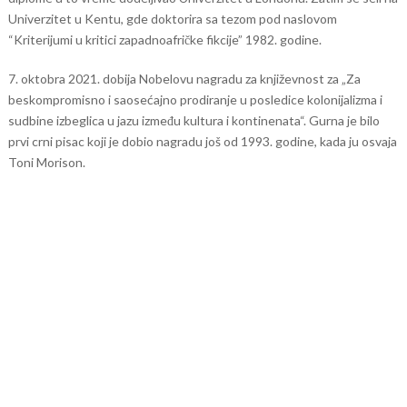
Univerzitet u Kentu, gde doktorira sa tezom pod naslovom
“Kriterijumi u kritici zapadnoafričke fikcije” 1982. godine.
7. oktobra 2021. dobija Nobelovu nagradu za književnost za „Za
beskompromisno i saosećajno prodiranje u posledice kolonijalizma i
sudbine izbeglica u jazu između kultura i kontinenata“. Gurna je bilo
prvi crni pisac koji je dobio nagradu još od 1993. godine, kada ju osvaja
Toni Morison.