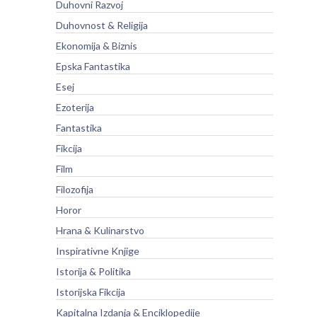
Duhovni Razvoj
Duhovnost & Religija
Ekonomija & Biznis
Epska Fantastika
Esej
Ezoterija
Fantastika
Fikcija
Film
Filozofija
Horor
Hrana & Kulinarstvo
Inspirativne Knjige
Istorija & Politika
Istorijska Fikcija
Kapitalna Izdanja & Enciklopedije