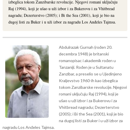
izbeglica tokom Zanzibarske revolucije. Njegovi romani uključuju
Raj (1994), koji je ušao u uži izbor i za Bukerovu i za Vhitbread
nagradu; Dezerterstvo (2005); i Bi the Sea (2001), koji je bio na
dugoj listi za Buker i u uži izbor za nagradu Los Anđeles Tajmsa.
Abdulrazak Gurnah (rođen 20.
decembra 1948) je britanski
romanopisac i akademik rođen u
Tanzaniji. Rođen je u Sultanatu
Zanzibar, a preselio se u Ujedinjeno
Kraljevstvo 1960-ih kao izbeglica
tokom Zanzibarske revolucije. Njegovi
romani uključuju Raj (1994), koji je
ušao u uži izbor i za Bukerovu i za
Vhitbread nagradu; Dezerterstvo
(2005); i Bi the Sea (2001), koji je bio
na dugoj listi za Buker i u uži izbor za
nagradu Los Anđeles Tajmsa.