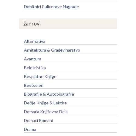
Dobitnici Pulicerove Nagrade
žanrovi
Alternativa
Arhitektura & Građevinarstvo
Avantura
Beletristika
Besplatne Knjige
Bestseleri
Biografije & Autobiografije
Dečije Knjige & Lektire
Domaća Književna Dela
Domaći Romani
Drama