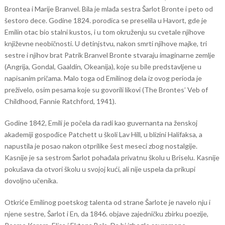
Brontea i Marije Branvel. Bila je mlađa sestra Šarlot Bronte i peto od
šestoro dece. Godine 1824. porodica se preselila u Havort, gde je
Emilin otac bio stalni kustos, i u tom okruženju su cvetale njihove
književne neobičnosti. U detinjstvu, nakon smrti njihove majke, tri
sestre i njihov brat Patrik Branvel Bronte stvaraju imaginarne zemlje
(Angrija, Gondal, Gaaldin, Okeanija), koje su bile predstavljene u
napisanim pričama. Malo toga od Emilinog dela iz ovog perioda je
preživelo, osim pesama koje su govorili likovi (The Brontes’ Veb of
Childhood, Fannie Ratchford, 1941).
Godine 1842, Emili je počela da radi kao guvernanta na ženskoj
akademiji gospođice Patchett u školi Lav Hill, u blizini Halifaksa, a
napustila je posao nakon otprilike šest meseci zbog nostalgije.
Kasnije je sa sestrom Šarlot pohađala privatnu školu u Briselu. Kasnije
pokušava da otvori školu u svojoj kući, ali nije uspela da prikupi
dovoljno učenika.
Otkriće Emilinog poetskog talenta od strane Šarlote je navelo nju i
njene sestre, Šarlot i En, da 1846. objave zajedničku zbirku poezije,