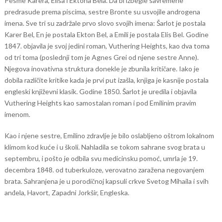
Pesme Karera, Elisa i Ektona Bela. Da bi izbegle savremene
predrasude prema piscima, sestre Bronte su usvojile androgena
imena. Sve tri su zadržale prvo slovo svojih imena: Šarlot je postala
Karer Bel, En je postala Ekton Bel, a Emili je postala Elis Bel. Godine
1847. objavila je svoj jedini roman, Vuthering Heights, kao dva toma
od tri toma (poslednji tom je Agnes Grei od njene sestre Anne).
Njegova inovativna struktura donekle je zbunila kritičare. Iako je
dobila različite kritike kada je prvi put izašla, knjiga je kasnije postala
engleski književni klasik. Godine 1850. Šarlot je uredila i objavila
Vuthering Heights kao samostalan roman i pod Emilinim pravim
imenom.
Kao i njene sestre, Emilino zdravlje je bilo oslabljeno oštrom lokalnom
klimom kod kuće i u školi. Nahladila se tokom sahrane svog brata u
septembru, i pošto je odbila svu medicinsku pomoć, umrla je 19.
decembra 1848. od tuberkuloze, verovatno zaražena negovanjem
brata. Sahranjena je u porodičnoj kapsuli crkve Svetog Mihaila i svih
anđela, Havort, Zapadni Jorkšir, Engleska.