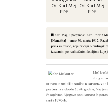
Od Karl Mej
Od Karl Mej
PDF
PDF
Karl Maj, u potpunosti Karl Fridrih Ma
[Nemačka]—umro 30. marta 1912, Radeboj
priča za mlade, koje pričaju o pustinjsk
izuzetnim po realističnim detaljima koje j
Mej, kroja
zbog sitne
proveo je nekoliko godina u zatvoru, gde j
pušten na slobodu 1874. godine, Mej je na
časopisima. Njegova popularnost je porasla
ranih 1890-ih.