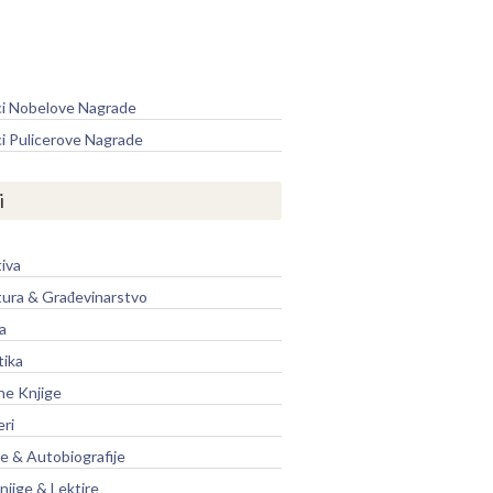
e
ci Nobelove Nagrade
ci Pulicerove Nagrade
i
iva
tura & Građevinarstvo
a
tika
ne Knjige
eri
je & Autobiografije
njige & Lektire