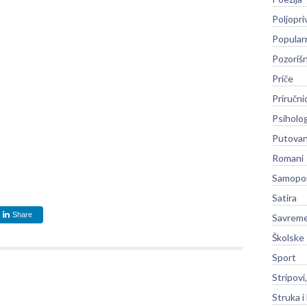
Poljopri
Popular
Pozoriš
Priče
Priručni
Psiholog
Putovan
Romani
Samopo
Satira
Share
Savreme
Školske
Sport
Stripovi
Struka i