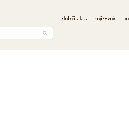
klub čitalaca
književnici
au
aga