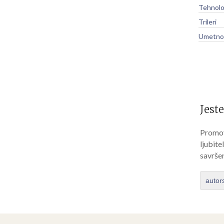
Tehnolo
Trileri
Umetnos
Jeste
Promov
ljubite
savrše
autor