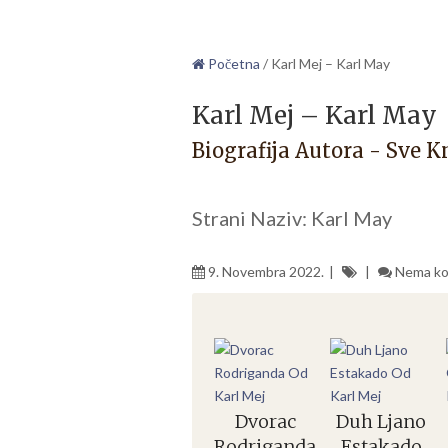
Početna
/
Karl Mej – Karl May
Karl Mej – Karl May
Biografija Autora - Sve K
Strani Naziv: Karl May
9. Novembra 2022.
Nema ko
Dvorac
Duh Ljano
Rodriganda
Estakado