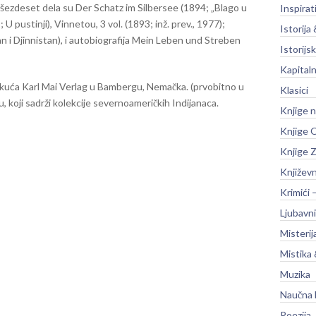
 šezdeset dela su Der Schatz im Silbersee (1894; „Blago u
Inspirat
 pustinji), Vinnetou, 3 vol. (1893; inž. prev., 1977);
Istorija 
 i Djinnistan), i autobiografija Mein Leben und Streben
Istorijsk
Kapitaln
 kuća Karl Mai Verlag u Bambergu, Nemačka. (prvobitno u
Klasici
 koji sadrži kolekcije severnoameričkih Indijanaca.
Knjige 
Knjige O
Knjige Z
Književ
Krimići 
Ljubavni
Misterij
Mistika 
Muzika
Naučna 
Poezija