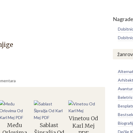
Nagrad
Dobitni
Dobitni
njige
žanrov
Alternat
Arhitek
mentara
Avantur
Beletris
Besplat
Bestsel
Vinetou Od
Biografi
Među
Sablast
Karl Mej
Orlovima
Šipražja Od
Dečije K