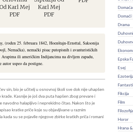
PDF
Od Karl Mej
Karl Mej
Domaća 
PDF
PDF
Domaći
Drama
Duhovni
Duhovno
y, (rođen 25. februara 1842, Hoenštajn-Ernsttal, Saksonija
l, Nemačka), nemački pisac putopisnih i avanturističkih
Ekonomi
im Arapima ili američkim Indijancima na divljem zapadu,
Epska F
e autor uspeo da postigne.
Esej
Ezoterij
Fantast
čev sin, bio je učitelj u osnovnoj školi sve dok nije uhapšen
Fikcija
 krađe. Kasnije je još dva puta hapšen zbog prevare i
Film
e navodno halapljivo i neprekidno čitao. Nakon što je
pisao kratke priče koje su objavljivane u raznim
Filozofij
 kada su se pojavile njegove zbirke kratkih priča i romani
Horor
Hrana &