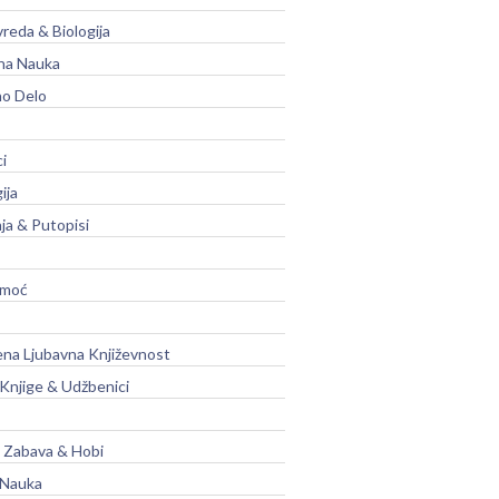
vreda & Biologija
na Nauka
no Delo
ci
ija
ja & Putopisi
moć
na Ljubavna Književnost
 Knjige & Udžbenici
, Zabava & Hobi
 Nauka