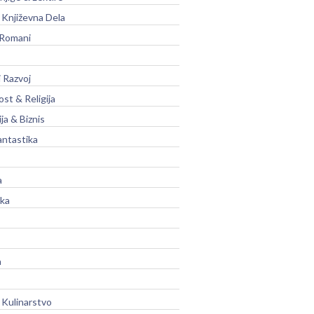
Književna Dela
 Romani
 Razvoj
st & Religija
ja & Biznis
antastika
a
ika
a
 Kulinarstvo