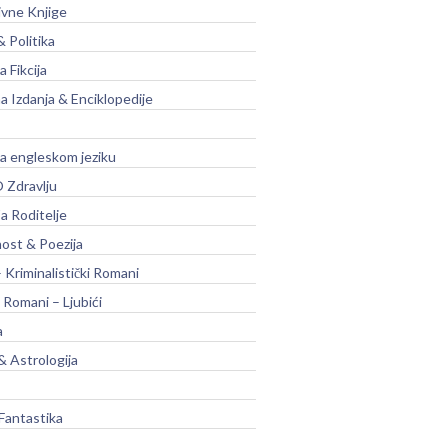
ivne Knjige
& Politika
a Fikcija
a Izdanja & Enciklopedije
na engleskom jeziku
 Zdravlju
a Roditelje
nost & Poezija
– Kriminalistički Romani
 Romani – Ljubići
a
& Astrologija
Fantastika