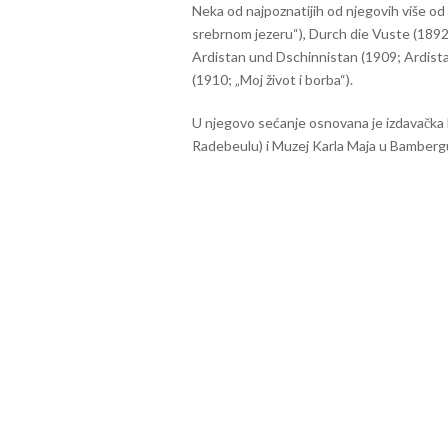
Neka od najpoznatijih od njegovih više od
srebrnom jezeru“), Durch die Vuste (1892; U
Ardistan und Dschinnistan (1909; Ardistan
(1910; „Moj život i borba“).
U njegovo sećanje osnovana je izdavačka
Radebeulu) i Muzej Karla Maja u Bambergu,