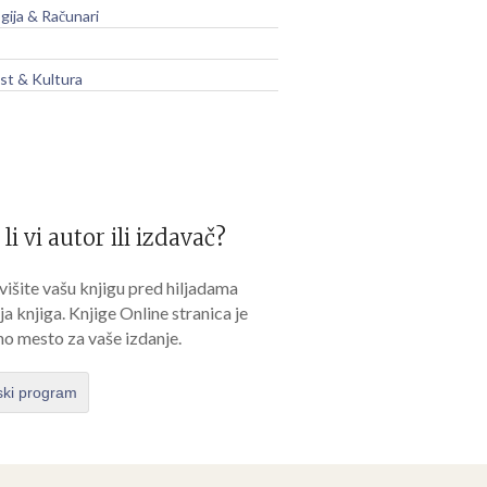
gija & Računari
t & Kultura
 li vi autor ili izdavač?
išite vašu knjigu pred hiljadama
lja knjiga. Knjige Online stranica je
no mesto za vaše izdanje.
ski program