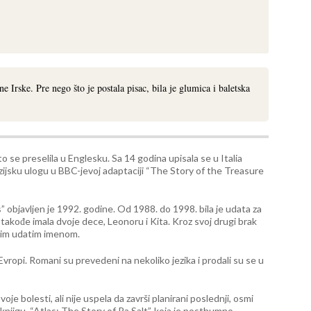
Irske. Pre nego što je postala pisac, bila je glumica i baletska
 se preselila u Englesku. Sa 14 godina upisala se u Italia
zijsku ulogu u BBC-jevoj adaptaciji “The Story of the Treasure
 objavljen je 1992. godine. Od 1988. do 1998. bila je udata za
 takođe imala dvoje dece, Leonoru i Kita. Kroz svoj drugi brak
jenim udatim imenom.
Evropi. Romani su prevedeni na nekoliko jezika i prodali su se u
je bolesti, ali nije uspela da završi planirani poslednji, osmi
knjigu, “Atlas: The Story of Pa Salt”, koja je posthumno