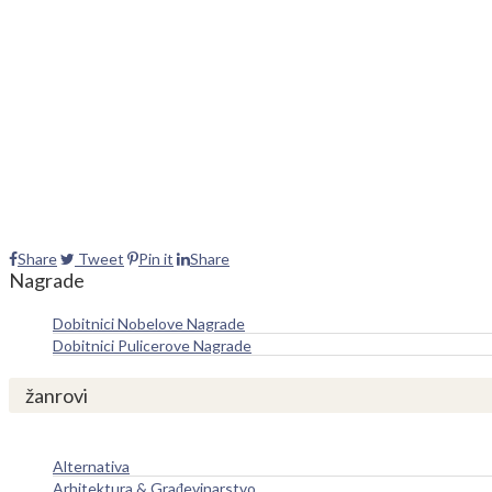
Share
Tweet
Pin it
Share
Nagrade
Dobitnici Nobelove Nagrade
Dobitnici Pulicerove Nagrade
žanrovi
Alternativa
Arhitektura & Građevinarstvo