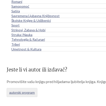
Romani
Samopomoć
Satira
Savremena Ljubavna Književnost
Školske Knjige & Udžbenici
Sport
Stripovi, Zabava & Hobi
Struka i Nauka
Tehnologija & Računari
Trileri
Umetnost & Kultura
Jeste li vi autor ili izdavač?
Promovišite vašu knjigu pred hiljadama ljubitelja knjiga. Knjig
autorski program