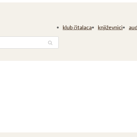
klub čitalaca
književnici
aud
traga