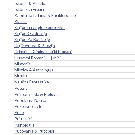
Istorija & Politika
Istorijska Fikcija
Kapitalna Izdanja & Enciklopedije
Klasici
Knjige na engleskom jeziku
Knjige O Zdravlju
Knjige Za Roditelje
Književnost & Poezija
Krimići – Kriminalistički Romani
Ljubavni Romani – Ljubići
Misterija
Mistika & Astrologija
Muzika
Naučna Fantastika
Poezija
Poljoprivreda & Biologija
Popularna Nauka
Pozorišno Delo
Priče
Priručnici
Psihologija
Putovanja & Putopisi