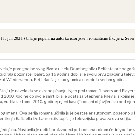
jun 2021.) bila je popularna autorka istorijske i romantične fikcije iz Severne 
ovela je prve godine svog života u selu Drumbeg blizu Belfasta pre nego što
irala pozorište i balet. Sa 16 godina dobila je svoju prvu značajnu televi
 “Auf Wiedersehen, Pet”. Radila je kao glumica narednih sedam godina.
o ju je navelo da se okrene pisanju. Njen prvi roman “Lovers and Players”
 2000. godine do svoje smrti bila je udata za Stephena Rileyja, s kojim je
nja, vratila se tome 2010. godine; njeni kasniji romani objavljeni su pod n
istog imena. Ova serija romana učinila ju je bestseler autorkom, posebno u 
kinja Raffaella De Laurentiis kupila je televizijska prava za ovu seriju.
ednjaka. Nastavila je raditi, proizvodeći pet romana tokom četiri godine svo
godine. Nakon njene smrti, njen sin, Harry Whittaker, završio je poslednju 