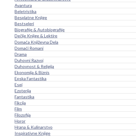
Avantura
Beletristika
Besplatne Knjige
Bestseleri
Biografije & Autobiografije
Dečije Knjige & Lektire
Domaća Književna Dela
Domaći Romani
Drama
Duhovni Razvoj
Duhovnost & Religija
Ekonomija & Biznis
Epska Fantastika
Esej
Ezoterija
Fantastika
Fikcija
Film
Filozofija
Horor
Hrana & Kulinarstvo
Inspirativne Knjige