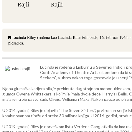
Rajli
Rajli
Lucinda Riley (rođena kao Lucinda Kate Edmonds; 16. februar 1965. - 11. 
plesačica.
Lucinda je rođena u Lisburnu u Severnoj Irskoj i pr
Conti Academy of Theatre Arts u Londonu da bi stud
Seekers”, a ubrzo nakon toga gostovala je u seriji
Njena glumačka karijera bila je prekinuta dugotrajnom mononukleozom, št
glumca Owena Whittakera, s kojim je imala dvoje dece, Harryja i Bellu. Od
imala je i troje pastorčadi, Oliviju, Williama i Maxa. Nakon pauze od pisa
U 2014. godini, Riley je objavila “The Seven Sisters”, prvi roman serije 
kombinovanom tiražu od preko 30 miliona knjiga. U 2016. godini, producent
U 2019. godini, Riley je norveškom listu Verdens Gang otkrila da ima rak j
roman u svojoj seriji “The Seven Sisters” pre svoje smrti 11. juna 2021. 