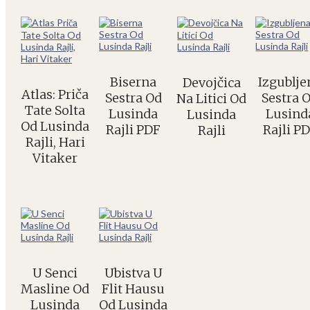
Biserna
Izgublje
Devojčica
Atlas: Priča
Sestra Od
Sestra 
Na Litici Od
Tate Solta
Lusinda
Lusind
Lusinda
Od Lusinda
Rajli PDF
Rajli P
Rajli
Rajli, Hari
Vitaker
U Senci
Ubistva U
Masline Od
Flit Hausu
Lusinda
Od Lusinda