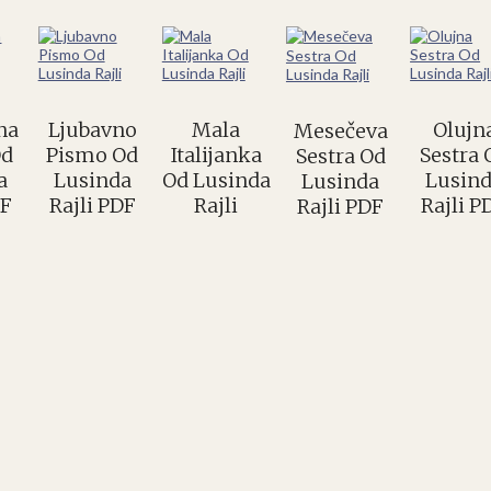
na
Ljubavno
Mala
Olujn
Mesečeva
Od
Pismo Od
Italijanka
Sestra 
Sestra Od
a
Lusinda
Od Lusinda
Lusin
Lusinda
DF
Rajli PDF
Rajli
Rajli P
Rajli PDF