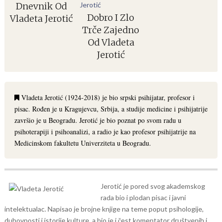
Dnevnik Od
Dobro I Zlo
Vladeta Jerotić
Trče Zajedno
Od Vladeta
Jerotić
Vladeta Jerotić (1924-2018) je bio srpski psihijatar, profesor i
pisac. Rođen je u Kragujevcu, Srbija, a studije medicine i psihijatrije
završio je u Beogradu. Jerotić je bio poznat po svom radu u
psihoterapiji i psihoanalizi, a radio je kao profesor psihijatrije na
Medicinskom fakultetu Univerziteta u Beogradu.
Jerotić je pored svog akademskog
rada bio i plodan pisac i javni
intelektualac. Napisao je brojne knjige na teme poput psihologije,
duhovnosti i istorije kulture, a bio je i čest komentator društvenih i