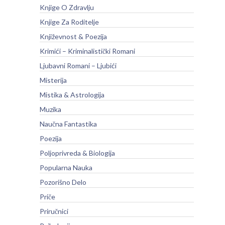
Knjige O Zdravlju
Knjige Za Roditelje
Književnost & Poezija
Krimići – Kriminalistički Romani
Ljubavni Romani – Ljubići
Misterija
Mistika & Astrologija
Muzika
Naučna Fantastika
Poezija
Poljoprivreda & Biologija
Popularna Nauka
Pozorišno Delo
Priče
Priručnici