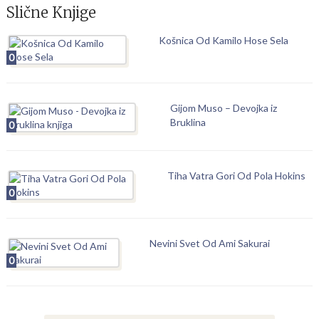
Slične Knjige
Košnica Od Kamilo Hose Sela
0
Gijom Muso – Devojka iz
Bruklina
0
Tiha Vatra Gori Od Pola Hokins
0
Nevini Svet Od Ami Sakurai
0