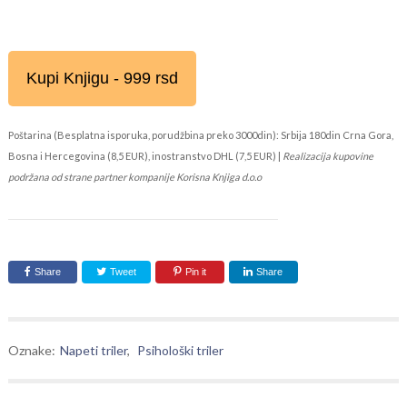
Kupi Knjigu - 999 rsd
Poštarina (Besplatna isporuka, porudžbina preko 3000din): Srbija 180din Crna Gora,
Bosna i Hercegovina (8,5 EUR), inostranstvo DHL (7,5 EUR) |
Realizacija kupovine
podržana od strane partner kompanije Korisna Knjiga d.o.o
Share
Tweet
Pin it
Share
Oznake:
Napeti triler
,
Psihološki triler