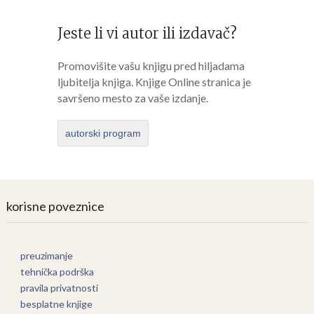
Jeste li vi autor ili izdavač?
Promovišite vašu knjigu pred hiljadama
ljubitelja knjiga. Knjige Online stranica je
savršeno mesto za vaše izdanje.
autorski program
korisne poveznice
preuzimanje
tehnička podrška
pravila privatnosti
besplatne knjige