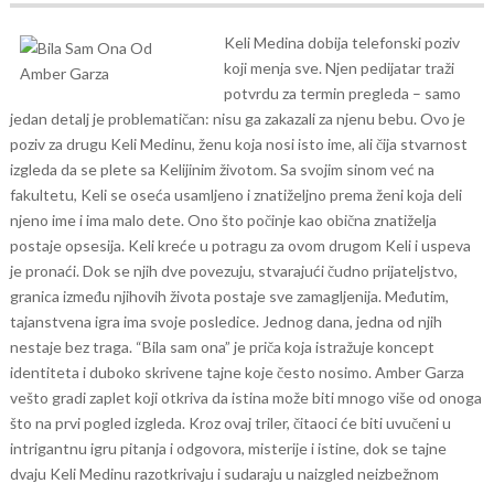
Keli Medina dobija telefonski poziv
koji menja sve. Njen pedijatar traži
potvrdu za termin pregleda – samo
jedan detalj je problematičan: nisu ga zakazali za njenu bebu. Ovo je
poziv za drugu Keli Medinu, ženu koja nosi isto ime, ali čija stvarnost
izgleda da se plete sa Kelijinim životom. Sa svojim sinom već na
fakultetu, Keli se oseća usamljeno i znatiželjno prema ženi koja deli
njeno ime i ima malo dete.
Ono što počinje kao obična znatiželja
postaje opsesija. Keli kreće u potragu za ovom drugom Keli i uspeva
je pronaći. Dok se njih dve povezuju, stvarajući čudno prijateljstvo,
granica između njihovih života postaje sve zamagljenija. Međutim,
tajanstvena igra ima svoje posledice. Jednog dana, jedna od njih
nestaje bez traga.
“Bila sam ona” je priča koja istražuje koncept
identiteta i duboko skrivene tajne koje često nosimo. Amber Garza
vešto gradi zaplet koji otkriva da istina može biti mnogo više od onoga
što na prvi pogled izgleda. Kroz ovaj triler, čitaoci će biti uvučeni u
intrigantnu igru pitanja i odgovora, misterije i istine, dok se tajne
dvaju Keli Medinu razotkrivaju i sudaraju u naizgled neizbežnom