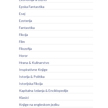
Epska Fantastika
Esej
Ezoterija
Fantastika
Fikcija
Film
Filozofija
Horor
Hrana & Kulinarstvo
Inspirativne Knjige
Istorija & Politika
Istorijska Fikcija
Kapitalna Izdanja & Enciklopedije
Klasici
Knjige na engleskom jeziku