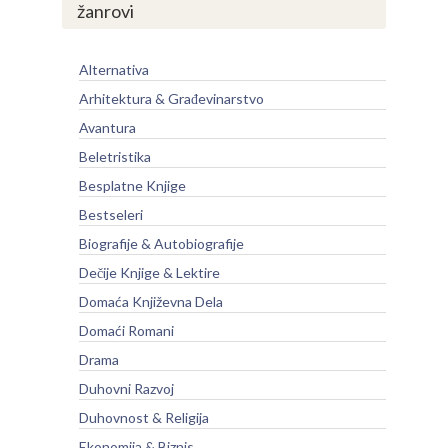
žanrovi
Alternativa
Arhitektura & Građevinarstvo
Avantura
Beletristika
Besplatne Knjige
Bestseleri
Biografije & Autobiografije
Dečije Knjige & Lektire
Domaća Književna Dela
Domaći Romani
Drama
Duhovni Razvoj
Duhovnost & Religija
Ekonomija & Biznis