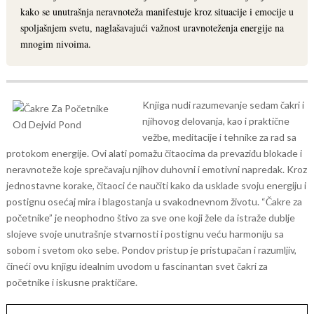
kako se unutrašnja neravnoteža manifestuje kroz situacije i emocije u
spoljašnjem svetu, naglašavajući važnost uravnoteženja energije na
mnogim nivoima.
Knjiga nudi razumevanje sedam čakri i
njihovog delovanja, kao i praktične
vežbe, meditacije i tehnike za rad sa
protokom energije. Ovi alati pomažu čitaocima da prevaziđu blokade i
neravnoteže koje sprečavaju njihov duhovni i emotivni napredak. Kroz
jednostavne korake, čitaoci će naučiti kako da usklade svoju energiju i
postignu osećaj mira i blagostanja u svakodnevnom životu.
“Čakre za
početnike” je neophodno štivo za sve one koji žele da istraže dublje
slojeve svoje unutrašnje stvarnosti i postignu veću harmoniju sa
sobom i svetom oko sebe. Pondov pristup je pristupačan i razumljiv,
čineći ovu knjigu idealnim uvodom u fascinantan svet čakri za
početnike i iskusne praktičare.