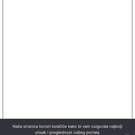
Naša stranica koristi kolačiće kako bi vam osigurala najbolji
utisak i preglednost našeg portala.