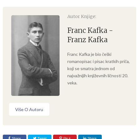
Autor Knjige:
Franc Kafka -
Franz Kafka
Franc Kafka je bio češki
romanopisac i pisac kratkih priča,
koji se smatra jednom od
najvažnijih književnih ličnosti 20.
veka.
Više O Autoru
Share
Tweet
Pin it
Share