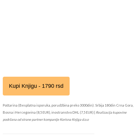
Kupi Knjigu - 1790 rsd
Poštarina (Besplatna isporuka, porudžbina preko 3000din): Srbija 180din Crna Gora,
Bosna i Hercegovina (8,5 EUR), inostranstvo DHL (7,5 EUR) |
Realizacija kupovine
podržana od strane partner kompanije Korisna Knjiga d.o.o