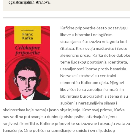
egzistencijalnih strahova.
Kafkine pripovetke često postavljaju
likove u bizarnim i nelogičnim
situacijama, što izaziva nelagodu kod
čitalaca. Kroz svoju maštovitu i često
alegoričnu prozu, Kafka dotiče duboke
teme ljudskog postojanja, identiteta,
usamljenosti i borbe protiv besmisla.
Nervoze i strahovi su centralni
elementi u Kafkinom djelu. Njegovi
likovi često su zarobljeni u mračnim
labirintima bürokratskih sistema ili su
suočeni s nerazumljivim silama i
okolnostima koje nemaju jasno objašnjenje. Kroz ovaj prizmu, Kafka
nas vodi na putovanje u dubinu ljudske psihe, otkrivajući njenu
ranjivost i konflikte.
Kafkine pripovetke su izazovne i otvaraju vrata za
tumačenje. One potiču na razmišljanje o smislu i svrsi ljudskog