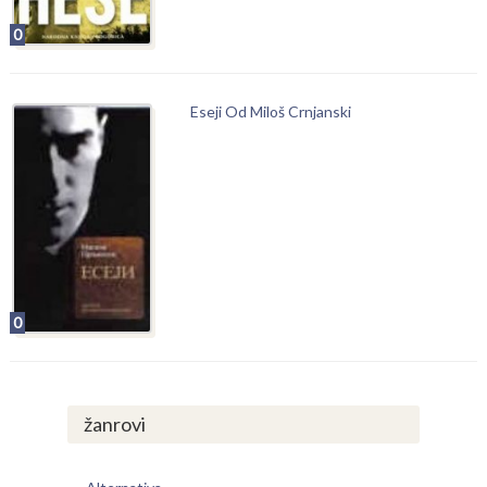
0
Eseji Od Miloš Crnjanski
0
žanrovi