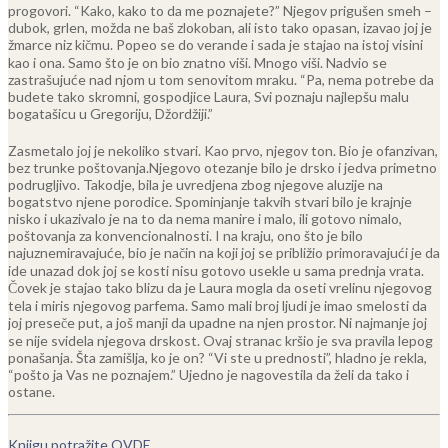
progovori. “Kako, kako to da me poznajete?” Njegov prigušen smeh –
dubok, grlen, možda ne baš zlokoban, ali isto tako opasan, izavao joj je
žmarce niz kičmu. Popeo se do verande i sada je stajao na istoj visini
kao i ona. Samo što je on bio znatno viši. Mnogo viši. Nadvio se
zastrašujuće nad njom u tom senovitom mraku. “Pa, nema potrebe da
budete tako skromni, gospodjice Laura, Svi poznaju najlepšu malu
bogatašicu u Gregoriju, Džordžiji.”
Zasmetalo joj je nekoliko stvari. Kao prvo, njegov ton. Bio je ofanzivan,
bez trunke poštovanja.Njegovo otezanje bilo je drsko i jedva primetno
podrugljivo. Takodje, bila je uvredjena zbog njegove aluzije na
bogatstvo njene porodice. Spominjanje takvih stvari bilo je krajnje
nisko i ukazivalo je na to da nema manire i malo, ili gotovo nimalo,
poštovanja za konvencionalnosti. I na kraju, ono što je bilo
najuznemiravajuće, bio je način na koji joj se približio primoravajući je da
ide unazad dok joj se kosti nisu gotovo usekle u sama prednja vrata.
Čovek je stajao tako blizu da je Laura mogla da oseti vrelinu njegovog
tela i miris njegovog parfema. Samo mali broj ljudi je imao smelosti da
joj preseče put, a još manji da upadne na njen prostor. Ni najmanje joj
se nije svidela njegova drskost. Ovaj stranac kršio je sva pravila lepog
ponašanja. Šta zamišlja, ko je on? “Vi ste u prednosti”, hladno je rekla,
“pošto ja Vas ne poznajem.” Ujedno je nagovestila da želi da tako i
ostane.
Knjigu potražite OVDE