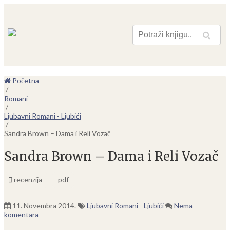
Pretraga
Početna
/
Romani
/
Ljubavni Romani - Ljubići
/
Sandra Brown – Dama i Reli Vozač
Sandra Brown – Dama i Reli Vozač
recenzija
pdf
11. Novembra 2014.
Ljubavni Romani - Ljubići
Nema
komentara