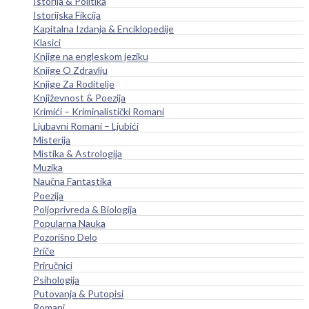
Istorija & Politika
Istorijska Fikcija
Kapitalna Izdanja & Enciklopedije
Klasici
Knjige na engleskom jeziku
Knjige O Zdravlju
Knjige Za Roditelje
Književnost & Poezija
Krimići – Kriminalistički Romani
Ljubavni Romani – Ljubići
Misterija
Mistika & Astrologija
Muzika
Naučna Fantastika
Poezija
Poljoprivreda & Biologija
Popularna Nauka
Pozorišno Delo
Priče
Priručnici
Psihologija
Putovanja & Putopisi
Romani