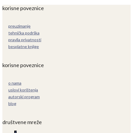
korisne poveznice
preuzimanje
tehnička podrška
pravila privatnosti
besplatne knjige
korisne poveznice
o nama
uslovi korištenja
autorski program
blog
društvene mreže