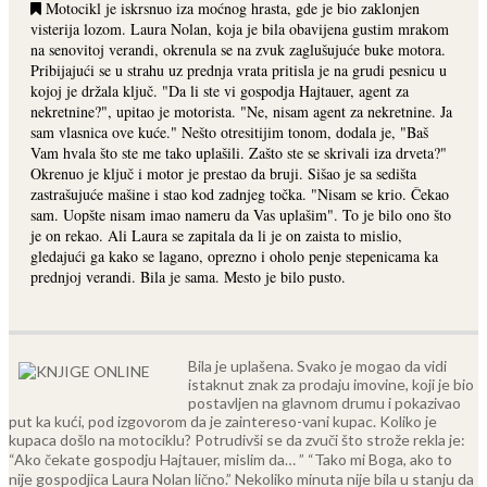
Motocikl je iskrsnuo iza moćnog hrasta, gde je bio zaklonjen
visterija lozom. Laura Nolan, koja je bila obavijena gustim mrakom
na senovitoj verandi, okrenula se na zvuk zaglušujuće buke motora.
Pribijajući se u strahu uz prednja vrata pritisla je na grudi pesnicu u
kojoj je držala ključ. "Da li ste vi gospodja Hajtauer, agent za
nekretnine?", upitao je motorista. "Ne, nisam agent za nekretnine. Ja
sam vlasnica ove kuće." Nešto otresitijim tonom, dodala je, "Baš
Vam hvala što ste me tako uplašili. Zašto ste se skrivali iza drveta?"
Okrenuo je ključ i motor je prestao da bruji. Sišao je sa sedišta
zastrašujuće mašine i stao kod zadnjeg točka. "Nisam se krio. Čekao
sam. Uopšte nisam imao nameru da Vas uplašim". To je bilo ono što
je on rekao. Ali Laura se zapitala da li je on zaista to mislio,
gledajući ga kako se lagano, oprezno i oholo penje stepenicama ka
prednjoj verandi. Bila je sama. Mesto je bilo pusto.
Bila je uplašena. Svako je mogao da vidi
istaknut znak za prodaju imovine, koji je bio
postavljen na glavnom drumu i pokazivao
put ka kući, pod izgovorom da je zaintereso-vani kupac. Koliko je
kupaca došlo na motociklu? Potrudivši se da zvuči što strože rekla je:
“Ako čekate gospodju Hajtauer, mislim da… ” “Tako mi Boga, ako to
nije gospodjica Laura Nolan lično.” Nekoliko minuta nije bila u stanju da