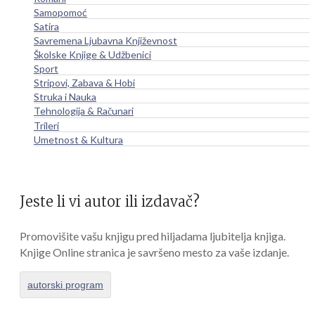
Samopomoć
Satira
Savremena Ljubavna Književnost
Školske Knjige & Udžbenici
Sport
Stripovi, Zabava & Hobi
Struka i Nauka
Tehnologija & Računari
Trileri
Umetnost & Kultura
Jeste li vi autor ili izdavač?
Promovišite vašu knjigu pred hiljadama ljubitelja knjiga.
Knjige Online stranica je savršeno mesto za vaše izdanje.
autorski program