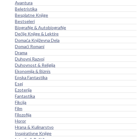
Avantura
Beletristika
Besplatne Knjige
Bestseleri
Biografije & Autobiografije
Dečije Knjige & Lektire
Domaća Književna Dela
Domaći Romani
Drama
Duhovni Razvoj
Duhovnost & Religija
Ekonomija & Biznis
Epska Fantastika
Esej
Ezoterija
Fantastika
Fikcija
Film
Filozofija
Horor
Hrana & Kulinarstvo
Inspirativne Knjige