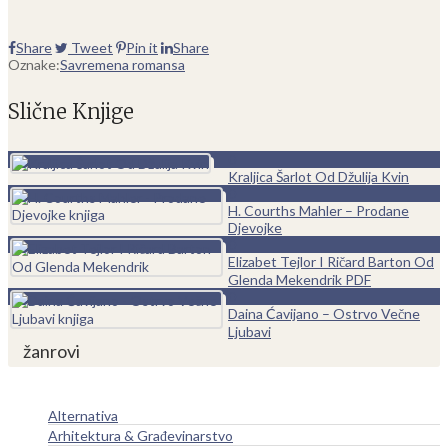
Share
Tweet
Pin it
Share
Oznake:
Savremena romansa
Slične Knjige
0
Kraljica Šarlot Od Džulija Kvin
0
H. Courths Mahler – Prodane
Djevojke
0
Elizabet Tejlor I Ričard Barton Od
Glenda Mekendrik PDF
0
Daina Ćavijano – Ostrvo Večne
Ljubavi
žanrovi
Alternativa
Arhitektura & Građevinarstvo