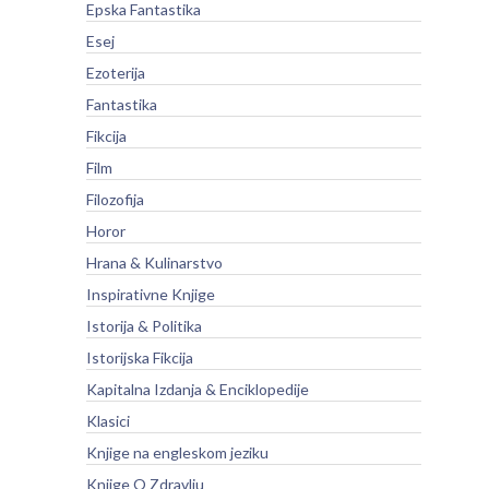
Epska Fantastika
Esej
Ezoterija
Fantastika
Fikcija
Film
Filozofija
Horor
Hrana & Kulinarstvo
Inspirativne Knjige
Istorija & Politika
Istorijska Fikcija
Kapitalna Izdanja & Enciklopedije
Klasici
Knjige na engleskom jeziku
Knjige O Zdravlju