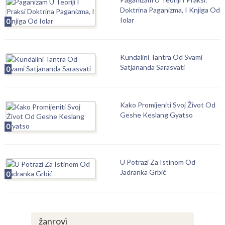
Doktrina Paganizma, I Knjiga Od
Iolar
0
Kundalini Tantra Od Svami
Satjananda Sarasvati
0
Kako Promijeniti Svoj Život Od
Geshe Keslang Gyatso
0
U Potrazi Za Istinom Od
Jadranka Grbić
0
žanrovi