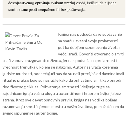
dostojanstvenog oproštaja svakom umrloj osobi, ističući da nijedna
smrt ne sme proći neopaženo ili bez poštovanja.
Knjiga nas podseća da je suočavanje
sa smrću, svesni svoje prolaznosti,
put ka dubljem razumevanju života i
većoj sreći. Govoriti otvoreno o smrti
znači zapravo razgovarati o životu, jer nas podseća na prolaznost i
vrednost trenutka u kojem se nalazimo. Autor nas vraća korenima
ljudske mudrosti, podsećajući nas da su naši preci još od davnina imali
ritualne prakse koje su nas učile kako da prihvatimo smrt kao prirodni
deo životnog ciklusa.
Prihvatanje smrtnosti i deljenje tuge sa
zajednicom igraju važnu ulogu u autentičnom i hrabrom življenju bez
straha. Kroz ove devet osnovnih pravila, knjiga nas vodi ka boljem
razumevanju smrti i njenom mestu u našim životima, pomažući nam da
živimo ispunjenije i autentičnije.