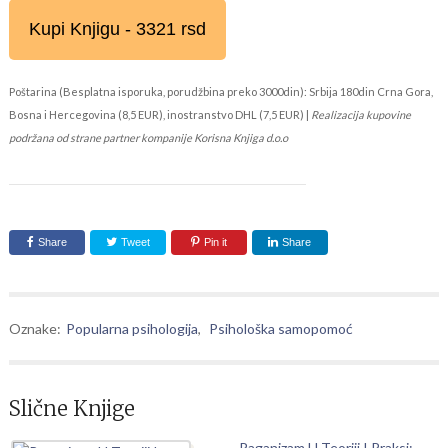
Kupi Knjigu - 3321 rsd
Poštarina (Besplatna isporuka, porudžbina preko 3000din): Srbija 180din Crna Gora,
Bosna i Hercegovina (8,5 EUR), inostranstvo DHL (7,5 EUR) |
Realizacija kupovine
podržana od strane partner kompanije Korisna Knjiga d.o.o
Share
Tweet
Pin it
Share
Oznake:
Popularna psihologija
,
Psihološka samopomoć
Slične Knjige
Paganizam U Teoriji I Praksi: