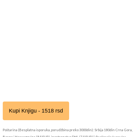
Kupi Knjigu - 1518 rsd
Poštarina (Besplatna isporuka, porudžbina preko 3000din): Srbija 180din Crna Gora,
Bosna i Hercegovina (8,5 EUR), inostranstvo DHL (7,5 EUR) |
Realizacija kupovine