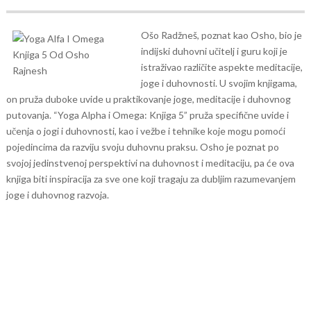
Ošo Radžneš, poznat kao Osho, bio je
indijski duhovni učitelj i guru koji je
istraživao različite aspekte meditacije,
joge i duhovnosti. U svojim knjigama,
on pruža duboke uvide u praktikovanje joge, meditacije i duhovnog
putovanja.
“Yoga Alpha i Omega: Knjiga 5” pruža specifične uvide i
učenja o jogi i duhovnosti, kao i vežbe i tehnike koje mogu pomoći
pojedincima da razviju svoju duhovnu praksu.
Osho je poznat po
svojoj jedinstvenoj perspektivi na duhovnost i meditaciju, pa će ova
knjiga biti inspiracija za sve one koji tragaju za dubljim razumevanjem
joge i duhovnog razvoja.