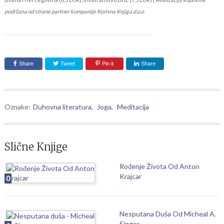
podržana od strane partner kompanije Korisna Knjiga d.o.o
Share
Tweet
Pin it
Share
Oznake:
Duhovna literatura
,
Joga
,
Meditacija
Slične Knjige
Rođenje Života Od Anton
Krajcar
0
Nesputana Duša Od Micheal A.
Singer