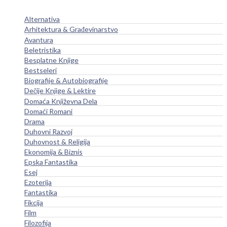
Alternativa
Arhitektura & Građevinarstvo
Avantura
Beletristika
Besplatne Knjige
Bestseleri
Biografije & Autobiografije
Dečije Knjige & Lektire
Domaća Književna Dela
Domaći Romani
Drama
Duhovni Razvoj
Duhovnost & Religija
Ekonomija & Biznis
Epska Fantastika
Esej
Ezoterija
Fantastika
Fikcija
Film
Filozofija