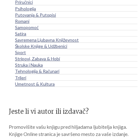
Priručnici
Psihologija
Putovanja & Putopisi
Romani
Samopomoć
Satira
Savremena Ljubavna Književnost
Školske Knjige & Udžbenici
Sport
Stripovi, Zabava & Hobi
Struka i Nauka
Tehnologija & Računari
Trileri
Umetnost & Kultura
Jeste li vi autor ili izdavač?
Promovišite vašu knjigu pred hiljadama ljubitelja knjiga.
Knjige Online stranica je savršeno mesto za vaše izdanje.