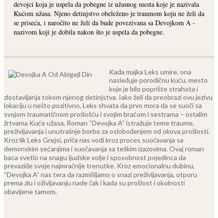
devojci koja je uspela da pobegne iz užasnog mesta koje je nazivala
Kućom užasa. Njeno detinjstvo obeleženo je traumom koju ne želi da
se priseća, i naročito ne želi da bude povezivana sa Devojkom A -
nazivom koji je dobila nakon što je uspela da pobegne.
Kada majka Leks umire, ona
nasleđuje porodičnu kuću, mesto
koje je bilo poprište strahota i
zlostavljanja tokom njenog detinjstva. Iako želi da preobrazi ovu jezivu
lokaciju u nešto pozitivno, Leks shvata da prvo mora da se suoči sa
svojom traumatičnom prošlošću i svojim braćom i sestrama – ostalim
žrtvama Kuće užasa.
Roman “Devojka A” istražuje teme traume,
preživljavanja i unutrašnje borbe za oslobođenjem od okova prošlosti.
Kroz lik Leks Grejsi, priča nas vodi kroz proces suočavanja sa
demonskim sećanjima i suočavanja sa teškim izazovima. Ovaj roman
baca svetlo na snagu ljudske volje i sposobnost pojedinca da
prevaziđe svoje najmračnije trenutke.
Kroz emocionalnu dubinu,
“Devojka A” nas tera da razmišljamo o snazi preživljavanja, otporu
prema zlu i oživljavanju nade čak i kada su prošlost i okolnosti
obavijene tamom.