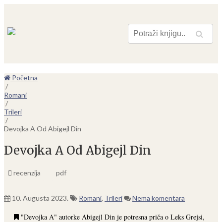
Pretraga
Početna
/
Romani
/
Trileri
/
Devojka A Od Abigejl Din
Devojka A Od Abigejl Din
recenzija
pdf
10. Augusta 2023.
Romani
,
Trileri
Nema komentara
"Devojka A" autorke Abigejl Din je potresna priča o Leks Grejsi,