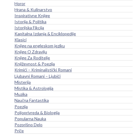
Horor
Hrana & Kulinarstvo
Inspirativne Knjige
Istorija & Politika
Istorijska Fikcija
Kapitalna Izdanja & Enciklopedije
Klasici
Knjige na engleskom jeziku
Knjige O Zdravlju
Knjige Za Roditelje
Književnost & Poezija
Krimići – Kriminalistički Romani
Ljubavni Romani – Ljubići
Misterija
Mistika & Astrologija
Muzika
Naučna Fantastika
Poezija
Poljoprivreda & Biologija
Popularna Nauka
Pozorišno Delo
Priče