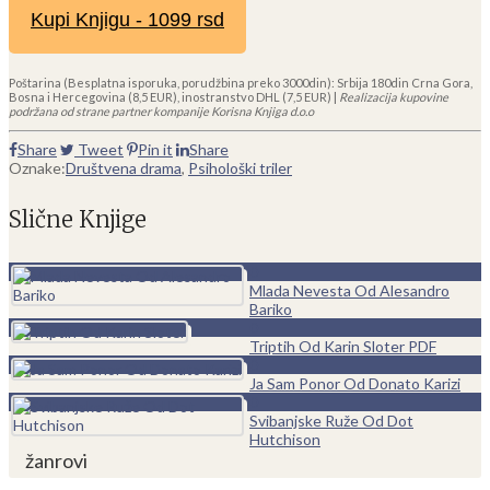
Kupi Knjigu - 1099 rsd
Poštarina (Besplatna isporuka, porudžbina preko 3000din): Srbija 180din Crna Gora,
Bosna i Hercegovina (8,5 EUR), inostranstvo DHL (7,5 EUR) |
Realizacija kupovine
podržana od strane partner kompanije Korisna Knjiga d.o.o
Share
Tweet
Pin it
Share
Oznake:
Društvena drama
,
Psihološki triler
Slične Knjige
0
Mlada Nevesta Od Alesandro
Bariko
0
Triptih Od Karin Sloter PDF
0
Ja Sam Ponor Od Donato Karizi
0
Svibanjske Ruže Od Dot
Hutchison
žanrovi