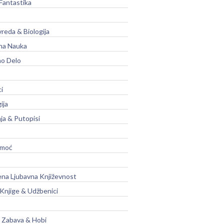
Fantastika
vreda & Biologija
na Nauka
no Delo
ci
ija
ja & Putopisi
moć
na Ljubavna Književnost
 Knjige & Udžbenici
, Zabava & Hobi