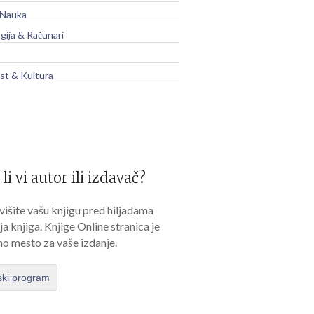
 Nauka
gija & Računari
t & Kultura
 li vi autor ili izdavač?
išite vašu knjigu pred hiljadama
lja knjiga. Knjige Online stranica je
no mesto za vaše izdanje.
ski program