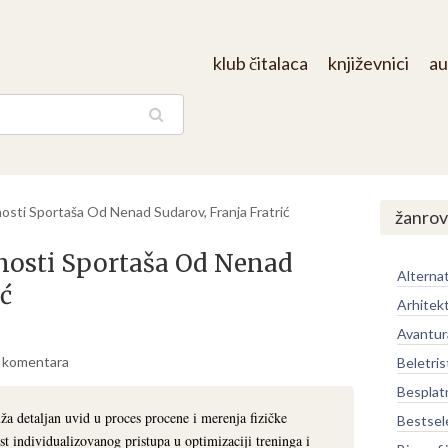
klub čitalaca
književnici
au
aga
nosti Sportaša Od Nenad Sudarov, Franja Fratrić
žanrov
nosti Sportaša Od Nenad
Alternat
ić
Arhitek
Avantur
 komentara
Beletris
Besplat
ža detaljan uvid u proces procene i merenja fizičke
Bestsel
ost individualizovanog pristupa u optimizaciji treninga i