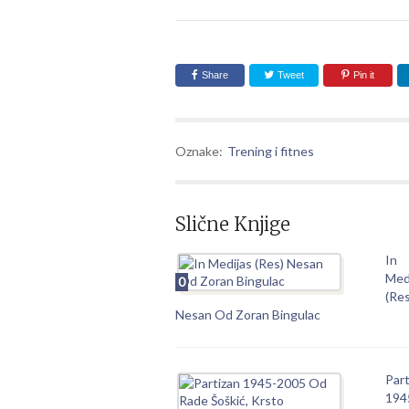
Share
Tweet
Pin it
Oznake:
Trening i fitnes
Slične Knjige
In
Med
0
(Res
Nesan Od Zoran Bingulac
Part
194