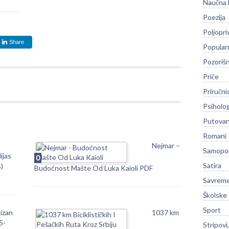
Naučna 
Poezija
Poljopri
Share
Popular
Pozoriš
Priče
Priručni
Psiholog
Putovan
Romani
Nejmar –
Samopo
ijas
0
Satira
)
Budoćnost Mašte Od Luka Kaioli PDF
Savreme
Školske
Sport
izan
1037 km
5-
Stripovi