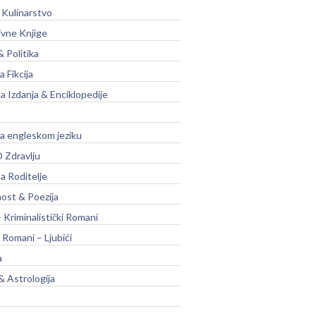
 Kulinarstvo
ivne Knjige
& Politika
a Fikcija
a Izdanja & Enciklopedije
na engleskom jeziku
 Zdravlju
a Roditelje
nost & Poezija
– Kriminalistički Romani
 Romani – Ljubići
a
& Astrologija