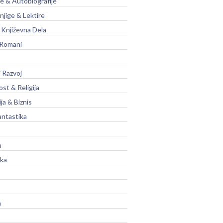
je & Autobiografije
njige & Lektire
Književna Dela
 Romani
 Razvoj
st & Religija
ja & Biznis
antastika
a
ika
a