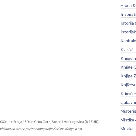
Hrana &
Inspirat
Istorija 
Istorijsk
Kapitaln
Klasici
Knjige 
Knjige O
Knjige Z
Književ
Krimići 
Ljubavni
Misterij
Mistika 
000din): Srbija 180din Crna Gora, Bosna i Hercegovina (8,5 EUR),
Muzika
održana od strane partner kompanije Korisna Knjiga d.o.o