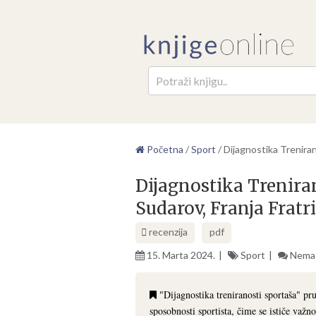
Pretr
Početna
/
Sport
/
Dijagnostika Trenira
Dijagnostika Trenira
Sudarov, Franja Fratr
recenzija
pdf
15. Marta 2024.
Sport
Nema
"Dijagnostika treniranosti sportaša" pru
sposobnosti sportista, čime se ističe važn