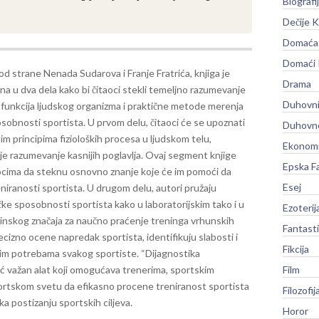
Biografi
Dečije K
Domaća 
Domaći
d strane Nenada Sudarova i Franje Fratrića, knjiga je
Drama
na u dva dela kako bi čitaoci stekli temeljno razumevanje
Duhovni
h funkcija ljudskog organizma i praktične metode merenja
osobnosti sportista.
U prvom delu, čitaoci će se upoznati
Duhovno
m principima fizioloških procesa u ljudskom telu,
Ekonomi
je razumevanje kasnijih poglavlja. Ovaj segment knjige
Epska F
aocima da steknu osnovno znanje koje će im pomoći da
Esej
niranosti sportista.
U drugom delu, autori pružaju
čke sposobnosti sportista kako u laboratorijskim tako i u
Ezoterij
tinskog značaja za naučno praćenje treninga vrhunskih
Fantast
cizno ocene napredak sportista, identifikuju slabosti i
Fikcija
lnim potrebama svakog sportiste.
“Dijagnostika
već važan alat koji omogućava trenerima, sportskim
Film
portskom svetu da efikasno procene treniranost sportista
Filozofij
a postizanju sportskih ciljeva.
Horor