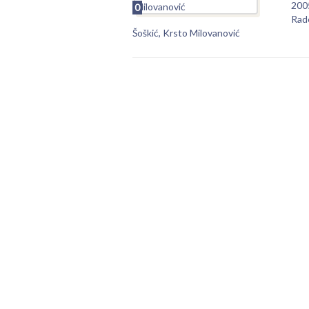
200
0
Rad
Šoškić, Krsto Milovanović