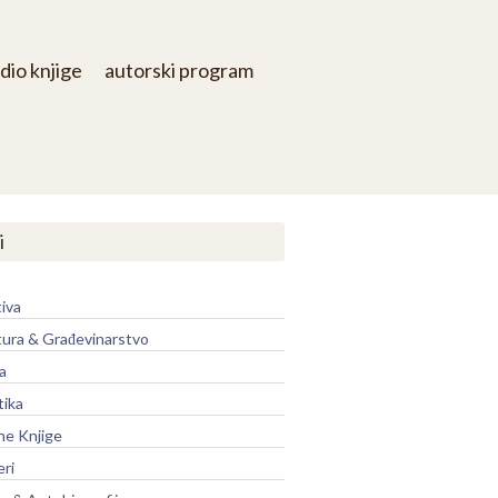
dio knjige
autorski program
i
iva
tura & Građevinarstvo
a
tika
ne Knjige
eri