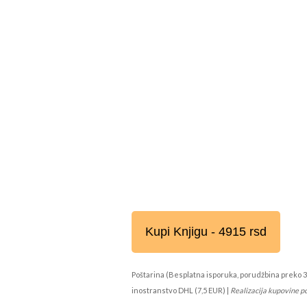
Kupi Knjigu - 4915 rsd
Poštarina (Besplatna isporuka, porudžbina preko 3
inostranstvo DHL (7,5 EUR) |
Realizacija kupovine p