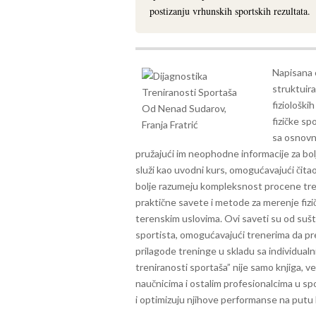
postizanju vrhunskih sportskih rezultata.
Napisana o
struktuira
fiziološki
fizičke sp
sa osnovni
pružajući im neophodne informacije za bol
služi kao uvodni kurs, omogućavajući čit
bolje razumeju kompleksnost procene tre
praktične savete i metode za merenje fizi
terenskim uslovima. Ovi saveti su od suš
sportista, omogućavajući trenerima da pre
prilagode treninge u skladu sa individua
treniranosti sportaša” nije samo knjiga, 
naučnicima i ostalim profesionalcima u s
i optimizuju njihove performanse na putu k