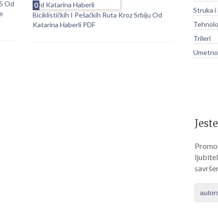
5 Od
0
Struka i
e
Biciklističkih I Pešačkih Ruta Kroz Srbiju Od
Tehnolo
Katarina Haberli PDF
Trileri
Umetnos
Jeste
Promov
ljubite
savrše
autor