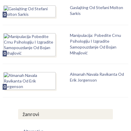
Gaslajting Od Stefani Molton
Sarkis
0
Manipulacija: Pobedite Crnu
Psihologiju I Izgradite
Samopouzdanje Od Bojan
Mihajlović
0
Almanah Navala Ravikanta Od
Erik Jorgenson
0
žanrovi