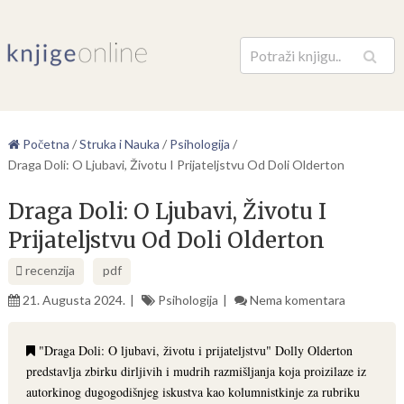
Pretraga
Početna
/
Struka i Nauka
/
Psihologija
/
Draga Doli: O Ljubavi, Životu I Prijateljstvu Od Doli Olderton
Draga Doli: O Ljubavi, Životu I
Prijateljstvu Od Doli Olderton
recenzija
pdf
21. Augusta 2024.
Psihologija
Nema komentara
"Draga Doli: O ljubavi, životu i prijateljstvu" Dolly Olderton
predstavlja zbirku dirljivih i mudrih razmišljanja koja proizilaze iz
autorkinog dugogodišnjeg iskustva kao kolumnistkinje za rubriku