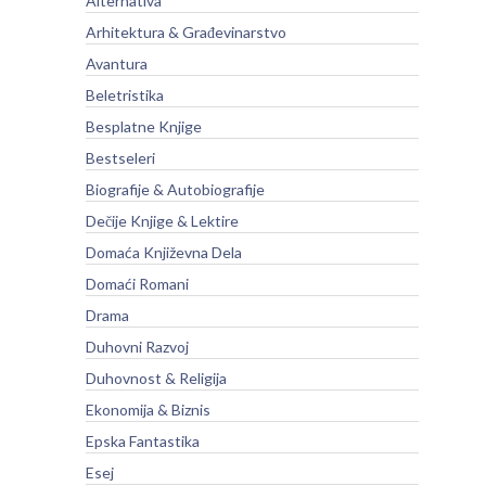
Alternativa
Arhitektura & Građevinarstvo
Avantura
Beletristika
Besplatne Knjige
Bestseleri
Biografije & Autobiografije
Dečije Knjige & Lektire
Domaća Književna Dela
Domaći Romani
Drama
Duhovni Razvoj
Duhovnost & Religija
Ekonomija & Biznis
Epska Fantastika
Esej