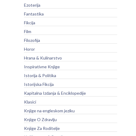
Ezoterija
Fantastika
Fikcija
Film
Filozofija
Horor
Hrana & Kulinarstvo
Inspirativne Knjige
Istorija & Politika
Istorijska Fikcija
Kapitalna Izdanja & Enciklopedije
Klasici
Knjige na engleskom jeziku
Knjige O Zdravlju
Knjige Za Roditelje