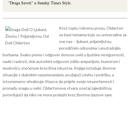
"Draga Saveti" u Sunday Times Style.
Kroz toplu i iskrenu prozu, Olderton
se bavi temama koje su univerzalne za
sve nas – ljubavi, prijateljstvu,
porodičnim odnosima i unutrašnjim
borbama. Svako pismo i odgovor donose uvid u ljudske nesigurnosti,
nade i radosti, dok autorkini odgovori odišu empatijom, humorom i
mudrošću stečenom kroz lična iskustva.
Knjiga istražuje životne
situacije s dubokim razumevanjem, pružajući utehu i podršku, a
istovremeno ohrabruje čitaoce da prigrle svoje nesavršenosti i
pronađu snagu u sebi. Oldertonova stvara osećaj zajedništva,
potvrđujući da niko ne mora prolaziti kroz životne izazove sam.