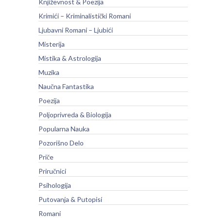
Književnost & Poezija
Krimići – Kriminalistički Romani
Ljubavni Romani – Ljubići
Misterija
Mistika & Astrologija
Muzika
Naučna Fantastika
Poezija
Poljoprivreda & Biologija
Popularna Nauka
Pozorišno Delo
Priče
Priručnici
Psihologija
Putovanja & Putopisi
Romani