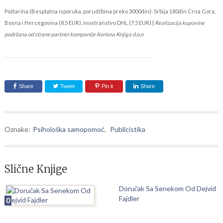
Poštarina (Besplatna isporuka, porudžbina preko 3000din): Srbija 180din Crna Gora,
Bosna i Hercegovina (8,5 EUR), inostranstvo DHL (7,5 EUR) |
Realizacija kupovine
podržana od strane partner kompanije Korisna Knjiga d.o.o
Share
Tweet
Pin it
Share
Oznake:
Psihološka samopomoć
,
Publicistika
Slične Knjige
Doručak Sa Senekom Od Dejvid
Fajdler
0