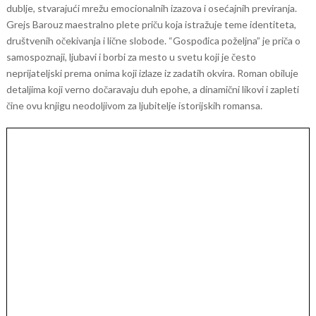
dublje, stvarajući mrežu emocionalnih izazova i osećajnih previranja.
Grejs Barouz maestralno plete priču koja istražuje teme identiteta,
društvenih očekivanja i lične slobode. “Gospođica poželjna” je priča o
samospoznaji, ljubavi i borbi za mesto u svetu koji je često
neprijateljski prema onima koji izlaze iz zadatih okvira. Roman obiluje
detaljima koji verno dočaravaju duh epohe, a dinamični likovi i zapleti
čine ovu knjigu neodoljivom za ljubitelje istorijskih romansa.