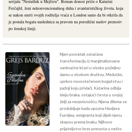
serijala "Nestašluk u Mejferu". Roman donosi priču o Katarini
Ferčajld, ženi nekonvencionalnog duha i avanturističkog života, koja
se nakon smrti svojih roditelja vraća u London samo da bi otkrila da
je postala bogata naslednica sa pravom na porodični naslov prenosiv
po ženskoj liniji.
Njen povratak označava
transformaciju iz marginalizovane
vanbračne kćeri u visoko poželjnu
damu u visokom društvu. Međutim,
uprkos novostečenom bogatstvu i
pažnji koju privlači, Katarina odbija
ideju braka, ostajući čvrsta u svojoj
želji za nezavisnošću. Njena dilema se
produbljuje kada upozna Havijera
Furnijea, emigranta koji dijeli njenu
skepsu prema braku. Njihovo
prijateljstvo brzo prerasta u nešto