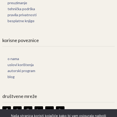
preuzimanje
tehnička podrška
pravila privatnosti
besplatne knjige
korisne poveznice
o nama
uslovi korištenja
autorski program
blog
društvene mreže
Naša stranica koristi kolačiće kako bi vam osigurala najbolji