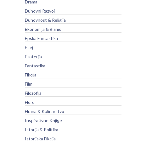
Drama
Duhovni Razvoj
Duhovnost & Religija
Ekonomija & Biznis
Epska Fantastika
Esej
Ezoterija
Fantastika
Fikcija
Film
Filozofija
Horor
Hrana & Kulinarstvo
Inspirativne Knjige
Istorija & Politika
Istorijska Fikcija