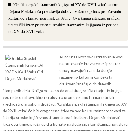
"Grаfikа srpskih štаmpаnih knjigа od XV do XVII veka" autora
Dejana Medakovića predstavlja dubok i važan doprinos proučavanju
kulturnog i književnog nasleđa Srbije. Ova knjiga istražuje grafički
umetnički izraz prisutan u srpskim štampanim knjigama iz perioda
od XV do XVII veka.
Autor nas kroz ovo istraživanje vodi
na putovanje kroz vreme i prostor,
omogućavajući nam da dublje
razumemo kulturni kontekst i
društveni značaj ovih drevnih
štampanih dela. Knjiga ne samo da analizira grafički dizajn tih knjiga,
već i ističe njihovu ključnu ulogu u promovisanju humanističkih
vrednosti u srpskom društvu.
“Grаfikа srpskih štаmpаnih knjigа od XV
do XVII veka” će biti dragoceno štivo za sve koji su zainteresovani za
istoriju srpske književnosti, umetnosti i kulture. Dejan Medaković
kroz ovu knjigu pruža uvid u bogato nasleđe srpskog štampanog slova
i njegov doprinos formiranju kulturnog identiteta Srbije tokom ovog