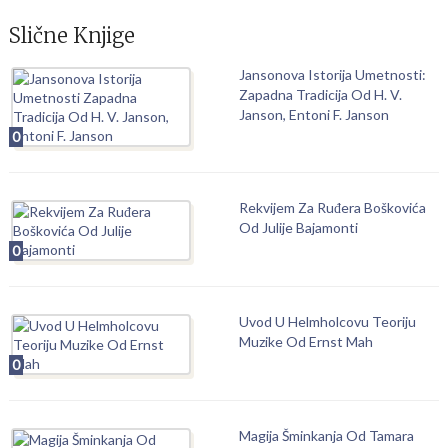
Slične Knjige
Jansonova Istorija Umetnosti:
Zapadna Tradicija Od H. V.
Janson, Entoni F. Janson
0
Rekvijem Za Ruđera Boškovića
Od Julije Bajamonti
0
Uvod U Helmholcovu Teoriju
Muzike Od Ernst Mah
0
Magija Šminkanja Od Tamara