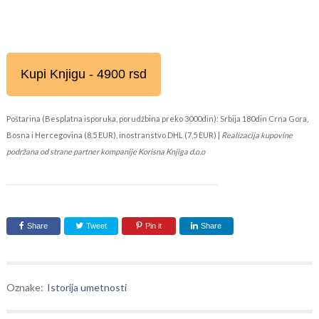
Kupi Knjigu - 4900 rsd
Poštarina (Besplatna isporuka, porudžbina preko 3000din): Srbija 180din Crna Gora,
Bosna i Hercegovina (8,5 EUR), inostranstvo DHL (7,5 EUR) |
Realizacija kupovine
podržana od strane partner kompanije Korisna Knjiga d.o.o
Share
Tweet
Pin it
Share
Oznake:
Istorija umetnosti