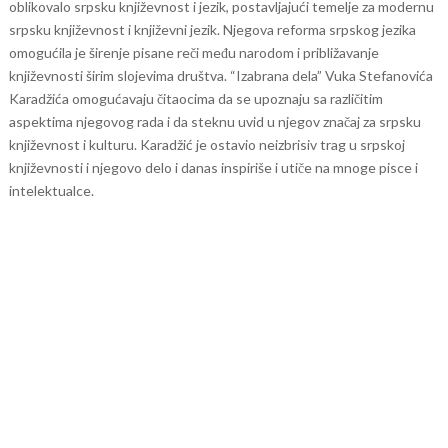
oblikovalo srpsku književnost i jezik, postavljajući temelje za modernu
srpsku književnost i književni jezik. Njegova reforma srpskog jezika
omogućila je širenje pisane reči među narodom i približavanje
književnosti širim slojevima društva.
“Izabrana dela” Vuka Stefanovića
Karadžića omogućavaju čitaocima da se upoznaju sa različitim
aspektima njegovog rada i da steknu uvid u njegov značaj za srpsku
književnost i kulturu. Karadžić je ostavio neizbrisiv trag u srpskoj
književnosti i njegovo delo i danas inspiriše i utiče na mnoge pisce i
intelektualce.