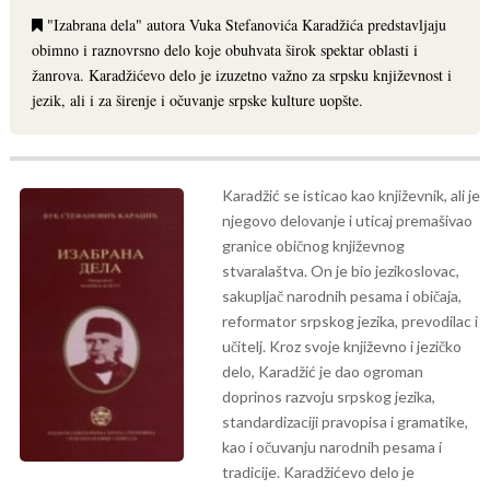
"Izabrana dela" autora Vuka Stefanovića Karadžića predstavljaju
obimno i raznovrsno delo koje obuhvata širok spektar oblasti i
žanrova. Karadžićevo delo je izuzetno važno za srpsku književnost i
jezik, ali i za širenje i očuvanje srpske kulture uopšte.
Karadžić se isticao kao književnik, ali je
njegovo delovanje i uticaj premašivao
granice običnog književnog
stvaralaštva. On je bio jezikoslovac,
sakupljač narodnih pesama i običaja,
reformator srpskog jezika, prevodilac i
učitelj. Kroz svoje književno i jezičko
delo, Karadžić je dao ogroman
doprinos razvoju srpskog jezika,
standardizaciji pravopisa i gramatike,
kao i očuvanju narodnih pesama i
tradicije.
Karadžićevo delo je