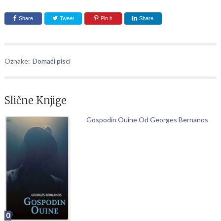
Share
Tweet
Pin it
Share
Oznake:
Domaći pisci
Slične Knjige
Gospodin Ouine Od Georges Bernanos
0