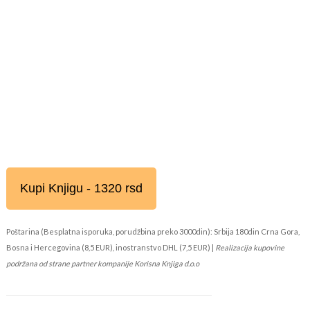
Kupi Knjigu - 1320 rsd
Poštarina (Besplatna isporuka, porudžbina preko 3000din): Srbija 180din Crna Gora,
Bosna i Hercegovina (8,5 EUR), inostranstvo DHL (7,5 EUR) |
Realizacija kupovine
podržana od strane partner kompanije Korisna Knjiga d.o.o