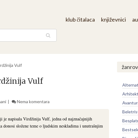
klub čitalaca
književnici
au
aga
džinija Vulf
žanrov
džinija Vulf
Alternat
Arhitek
ani
Nema komentara
Avantur
Beletris
 je napisala Virdžinija Vulf, jedna od najznačajnijih
Besplat
ga donosi složene teme o ljudskim neskladima i unutrašnjim
Bestsel