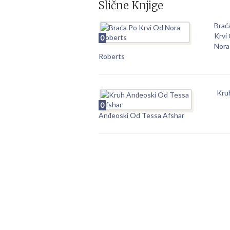
Slične Knjige
Brać
Krvi
0
Nora
Roberts
Kru
0
Anđeoski Od Tessa Afshar