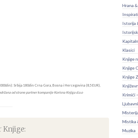
Hrana &
Inspirat
Istorija 
Istorijsk
Kapitaln
Klasici
Knjige 
Knjige O
Knjige Z
000din): Srbija 180din Crna Gora, Bosna i Hercegovina (8,5 EUR),
Književ
održana od strane partner kompanije Korisna Knjiga d.o.o
Krimići 
Ljubavni
Misterij
Mistika 
 Knjige:
Muzika