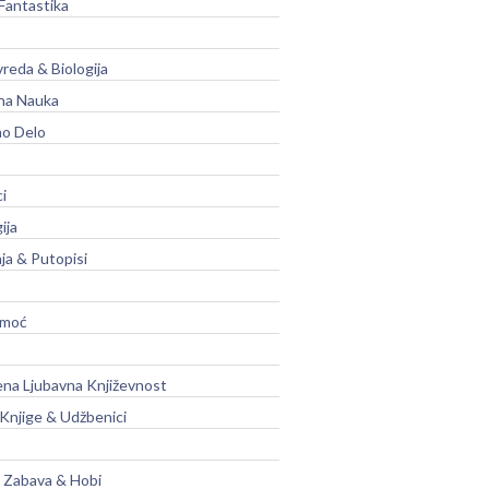
Fantastika
vreda & Biologija
na Nauka
no Delo
ci
ija
ja & Putopisi
moć
na Ljubavna Književnost
 Knjige & Udžbenici
, Zabava & Hobi