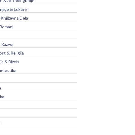
je & Autobiografije
njige & Lektire
Književna Dela
 Romani
 Razvoj
st & Religija
ja & Biznis
antastika
a
ika
a