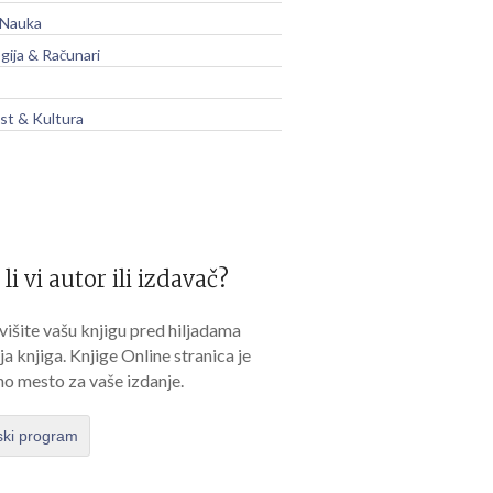
 Nauka
gija & Računari
t & Kultura
 li vi autor ili izdavač?
išite vašu knjigu pred hiljadama
lja knjiga. Knjige Online stranica je
no mesto za vaše izdanje.
ski program