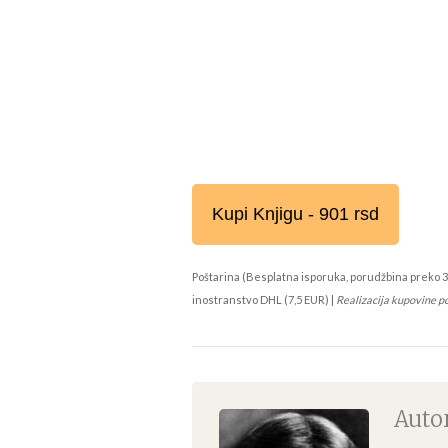
Kupi Knjigu - 901 rsd
Poštarina (Besplatna isporuka, porudžbina preko 3
inostranstvo DHL (7,5 EUR) |
Realizacija kupovine p
Autor