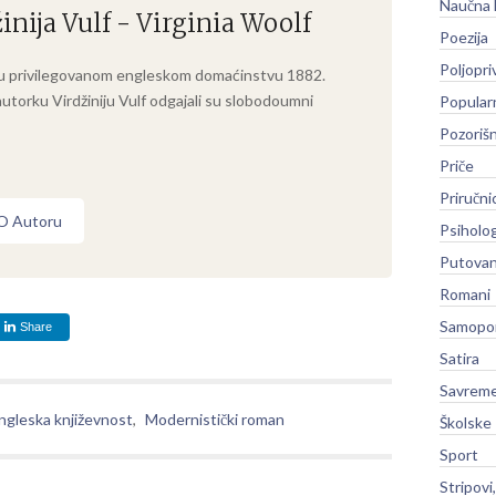
Naučna 
inija Vulf - Virginia Woolf
Poezija
Poljopri
 privilegovanom engleskom domaćinstvu 1882.
autorku Virdžiniju Vulf odgajali su slobodoumni
Popular
Pozoriš
Priče
Priručni
 O Autoru
Psiholog
Putovan
Romani
Samopo
Share
Satira
Savreme
ngleska književnost
,
Modernistički roman
Školske
Sport
Stripovi