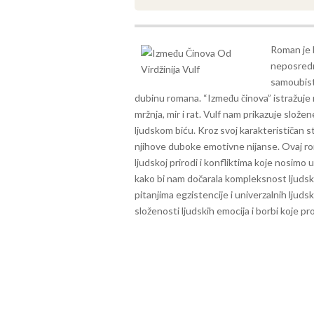
Roman je 
neposredno
samoubist
dubinu romana.
“Između činova” istražuje 
mržnja, mir i rat. Vulf nam prikazuje slož
ljudskom biću. Kroz svoj karakterističan st
njihove duboke emotivne nijanse.
Ovaj ro
ljudskoj prirodi i konfliktima koje nosimo u
kako bi nam dočarala kompleksnost ljudsk
pitanjima egzistencije i univerzalnih ljudsk
složenosti ljudskih emocija i borbi koje pr