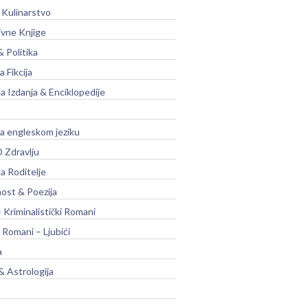
 Kulinarstvo
ivne Knjige
& Politika
a Fikcija
a Izdanja & Enciklopedije
na engleskom jeziku
 Zdravlju
a Roditelje
nost & Poezija
– Kriminalistički Romani
 Romani – Ljubići
a
& Astrologija