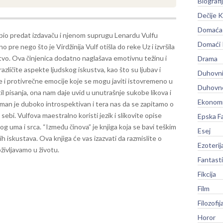
Biografi
Dečije K
Domaća 
bio predat izdavaču i njenom suprugu Lenardu Vulfu
Domaći
 pre nego što je Virdžinija Vulf otišla do reke Uz i izvršila
vo. Ova činjenica dodatno naglašava emotivnu težinu i
Drama
različite aspekte ljudskog iskustva, kao što su ljubav i
Duhovni
ene i protivrečne emocije koje se mogu javiti istovremeno u
Duhovno
il pisanja, ona nam daje uvid u unutrašnje sukobe likova i
Ekonomi
man je duboko introspektivan i tera nas da se zapitamo o
 sebi. Vulfova maestralno koristi jezik i slikovite opise
Epska F
og uma i srca.
“Između činova” je knjiga koja se bavi teškim
Esej
ih iskustava. Ova knjiga će vas izazvati da razmislite o
Ezoterij
oživljavamo u životu.
Fantast
Fikcija
Film
Filozofij
Horor