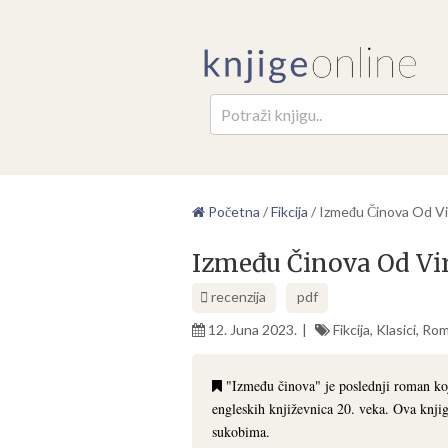
Pretr
Početna
/
Fikcija
/
Između Činova Od Vir
Između Činova Od Vir
recenzija
pdf
12. Juna 2023.
Fikcija
,
Klasici
,
Rom
"Između činova" je poslednji roman koji
engleskih književnica 20. veka. Ova knji
sukobima.