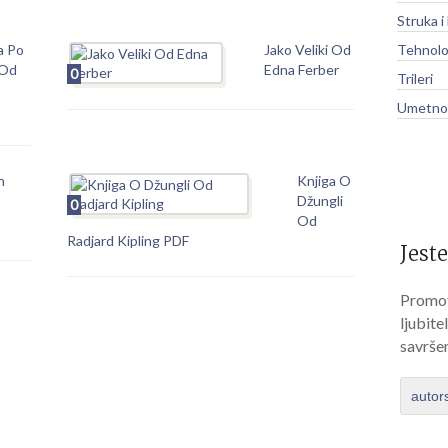
Struka i
a Po
Jako Veliki Od
Tehnolo
 Od
Edna Ferber
0
Trileri
Umetnos
h
Knjiga O
Džungli
0
Od
Radjard Kipling PDF
Jeste
Promov
ljubite
savrše
autor