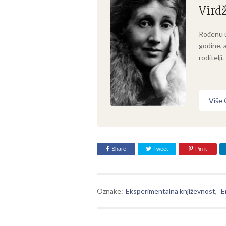
Virdž
Rođenu u
godine, 
roditelji.
Više
Share
Tweet
Pin it
Oznake:
Eksperimentalna književnost
,
E