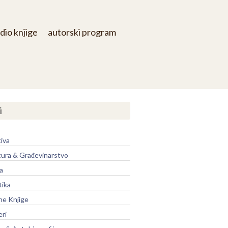
dio knjige
autorski program
i
iva
tura & Građevinarstvo
a
tika
ne Knjige
eri