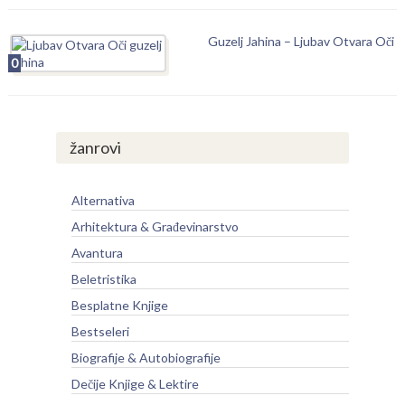
Guzelj Jahina – Ljubav Otvara Oči
0
žanrovi
Alternativa
Arhitektura & Građevinarstvo
Avantura
Beletristika
Besplatne Knjige
Bestseleri
Biografije & Autobiografije
Dečije Knjige & Lektire