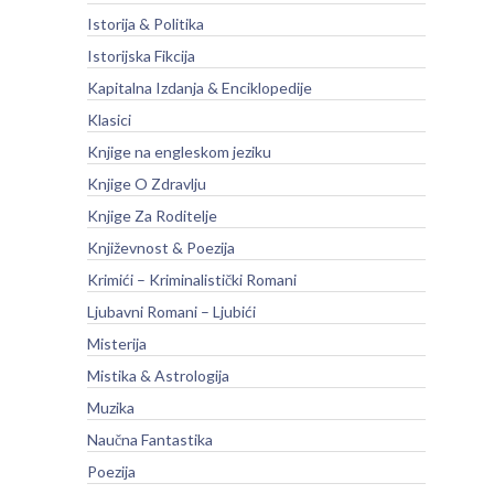
Istorija & Politika
Istorijska Fikcija
Kapitalna Izdanja & Enciklopedije
Klasici
Knjige na engleskom jeziku
Knjige O Zdravlju
Knjige Za Roditelje
Književnost & Poezija
Krimići – Kriminalistički Romani
Ljubavni Romani – Ljubići
Misterija
Mistika & Astrologija
Muzika
Naučna Fantastika
Poezija