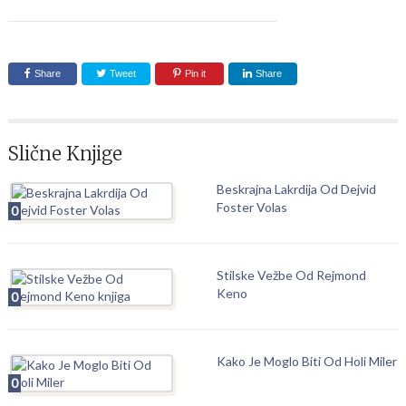
Share
Tweet
Pin it
Share
Slične Knjige
Beskrajna Lakrdija Od Dejvid
Foster Volas
0
Stilske Vežbe Od Rejmond
Keno
0
Kako Je Moglo Biti Od Holi Miler
0