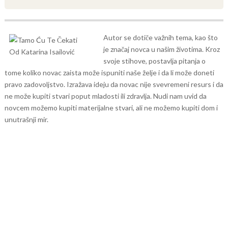
Autor se dotiče važnih tema, kao što
je značaj novca u našim životima. Kroz
svoje stihove, postavlja pitanja o
tome koliko novac zaista može ispuniti naše želje i da li može doneti
pravo zadovoljstvo. Izražava ideju da novac nije svevremeni resurs i da
ne može kupiti stvari poput mladosti ili zdravlja. Nudi nam uvid da
novcem možemo kupiti materijalne stvari, ali ne možemo kupiti dom i
unutrašnji mir.