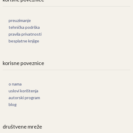
preuzimanje
tehnička podrška
pravila privatnosti
besplatne knjige
korisne poveznice
o nama
uslovi korištenja
autorski program
blog
društvene mreže