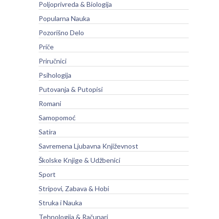
Poljoprivreda & Biologija
Popularna Nauka
Pozorišno Delo
Priče
Priručnici
Psihologija
Putovanja & Putopisi
Romani
Samopomoć
Satira
Savremena Ljubavna Književnost
Školske Knjige & Udžbenici
Sport
Stripovi, Zabava & Hobi
Struka i Nauka
Tehnologija & Računari