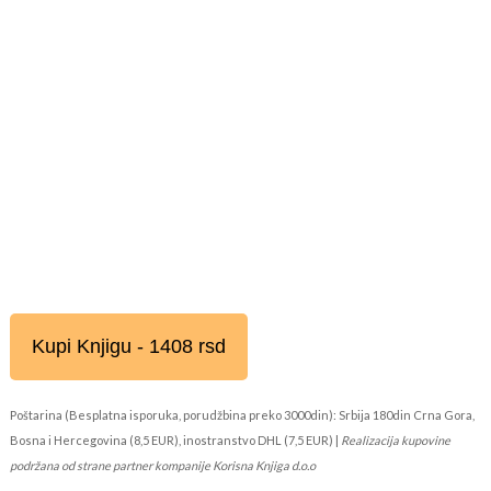
Kupi Knjigu - 1408 rsd
Poštarina (Besplatna isporuka, porudžbina preko 3000din): Srbija 180din Crna Gora,
Bosna i Hercegovina (8,5 EUR), inostranstvo DHL (7,5 EUR) |
Realizacija kupovine
podržana od strane partner kompanije Korisna Knjiga d.o.o