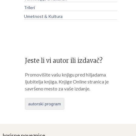
Trileri
Umetnost & Kultura
Jeste li vi autor ili izdavač?
Promovišite vašu knjigu pred hiljadama
ljubitelja knjiga. Knjige Online stranica je
savršeno mesto za vaše izdanje.
autorski program
korisne poveznice