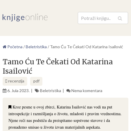
Pretraga
Početna
/
Beletristika
/
Tamo Ću Te Čekati Od Katarina Isailović
Tamo Ću Te Čekati Od Katarina
Isailović
recenzija
pdf
6. Jula 2023.
Beletristika
Nema komentara
Kroz pesme u ovoj zbirci, Katarina Isailović nas vodi na put
introspekcije i razmišljanja o životu, mladosti i pravim vrednostima.
Njene reči nas podstiču da preispitamo sopstvene stavove i da
pronađemo smisao u životu izvan materijalnih aspekata.