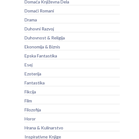
Domaća Književna Dela
Domaći Romani
Drama
Duhovni Razvoj
Duhovnost & Religija
Ekonomija & Biznis
Epska Fantastika
Esej
Ezoterija
Fantastika
Fikcija
Film
Filozofija
Horor
Hrana & Kulinarstvo
Inspirativne Knjige