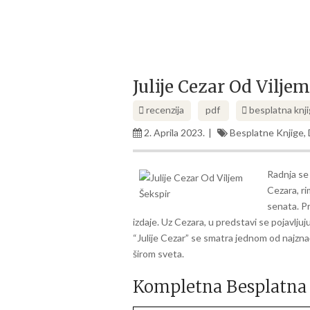
Julije Cezar Od Vilje
recenzija
pdf
besplatna knj
2. Aprila 2023.
Besplatne Knjige
,
Radnja se 
Cezara, ri
senata. Pr
izdaje. Uz Cezara, u predstavi se pojavljuju
“Julije Cezar” se smatra jednom od najznač
širom sveta.
Kompletna Besplatna 