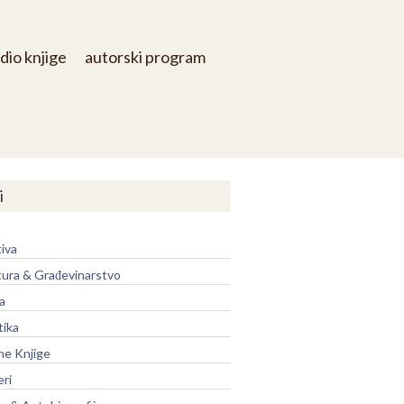
dio knjige
autorski program
i
iva
tura & Građevinarstvo
a
tika
ne Knjige
eri