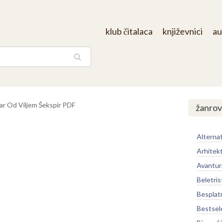
klub čitalaca
književnici
au
aga
zar Od Viljem Šekspir PDF
žanrov
Alternat
Arhitek
Avantur
Beletris
Besplat
Bestsel