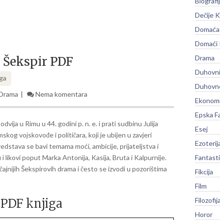
Biografi
Dečije K
Domaća 
Domaći
Drama
m Šekspir PDF
Duhovni
iga
Duhovno
Drama
Nema komentara
Ekonomi
Epska F
odvija u Rimu u 44. godini p. n. e. i prati sudbinu Julija
Esej
mskog vojskovođe i političara, koji je ubijen u zavjeri
Ezoterij
edstava se bavi temama moći, ambicije, prijateljstva i
 i likovi poput Marka Antonija, Kasija, Bruta i Kalpurnije.
Fantast
ajnijih Šekspirovih drama i često se izvodi u pozorištima
Fikcija
Film
PDF knjiga
Filozofij
Horor