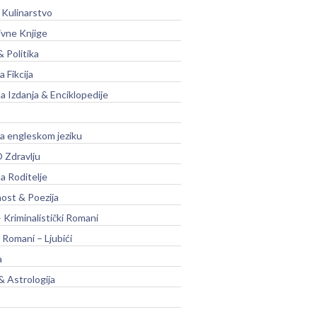
 Kulinarstvo
ivne Knjige
& Politika
a Fikcija
a Izdanja & Enciklopedije
na engleskom jeziku
 Zdravlju
a Roditelje
nost & Poezija
– Kriminalistički Romani
 Romani – Ljubići
a
& Astrologija