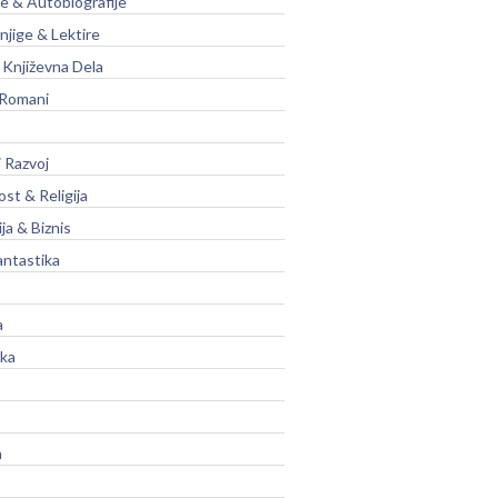
je & Autobiografije
njige & Lektire
Književna Dela
 Romani
 Razvoj
st & Religija
ja & Biznis
antastika
a
ika
a