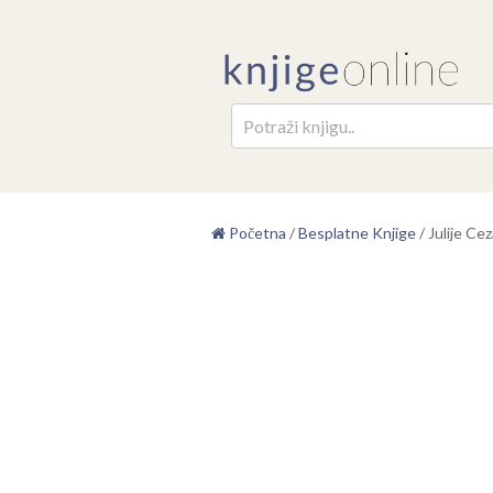
Pretr
Početna
/
Besplatne Knjige
/
Julije Ce