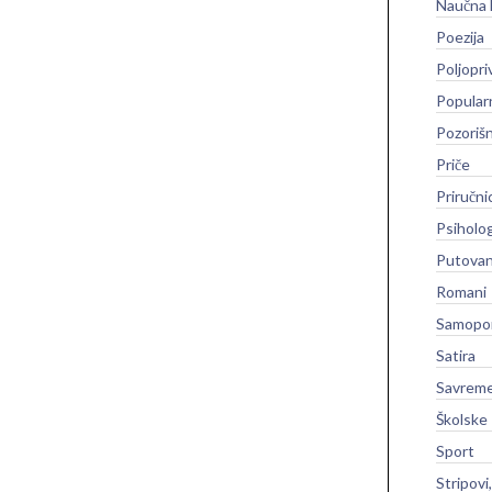
Naučna 
Poezija
Poljopri
Popular
Pozoriš
Priče
Priručni
Psiholog
Putovan
Romani
Samopo
Satira
Savreme
Školske
Sport
Stripovi