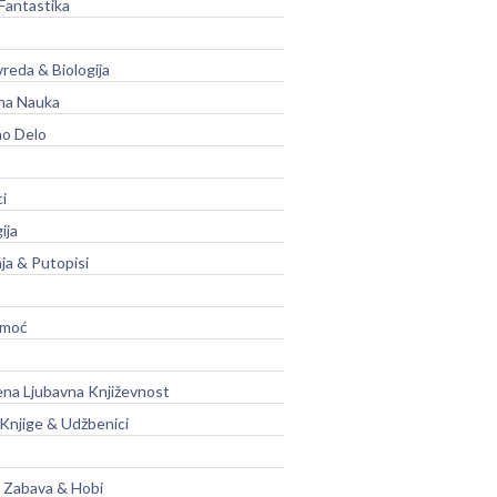
Fantastika
vreda & Biologija
na Nauka
no Delo
ci
ija
ja & Putopisi
moć
na Ljubavna Književnost
 Knjige & Udžbenici
, Zabava & Hobi