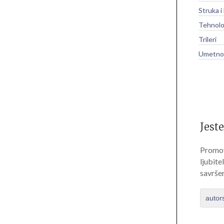
Struka i
Tehnolo
Trileri
Umetnos
Jeste
Promov
ljubite
savrše
autor