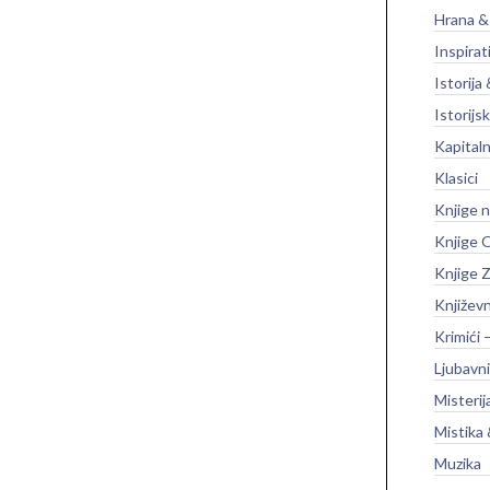
Hrana &
Inspirat
Istorija 
Istorijsk
Kapitaln
Klasici
Knjige 
Knjige O
Knjige Z
Književ
Krimići 
Ljubavni
Misterij
Mistika 
Muzika