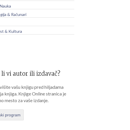
 Nauka
gija & Računari
t & Kultura
 li vi autor ili izdavač?
išite vašu knjigu pred hiljadama
lja knjiga. Knjige Online stranica je
no mesto za vaše izdanje.
ski program