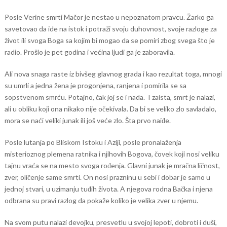
Posle Verine smrti Mačor je nestao u nepoznatom pravcu. Žarko ga
savetovao da ide na istok i potraži svoju duhovnost, svoje razloge za
život ili svoga Boga sa kojim bi mogao da se pomiri zbog svega što je
radio. Prošlo je pet godina i većina ljudi ga je zaboravila.
Ali nova snaga raste iz bivšeg glavnog grada i kao rezultat toga, mnogi
su umrli a jedna žena je progonjena, ranjena i pomirila se sa
sopstvenom smrću. Potajno, čak joj se i nada. I zaista, smrt je nalazi,
ali u obliku koji ona nikako nije očekivala. Da bi se veliko zlo savladalo,
mora se naći veliki junak ili još veće zlo. Šta prvo naiđe.
Posle lutanja po Bliskom Istoku i Aziji, posle pronalaženja
misterioznog plemena ratnika i njihovih Bogova, čovek koji nosi veliku
tajnu vraća se na mesto svoga rođenja. Glavni junak je mračna ličnost,
zver, oličenje same smrti. On nosi prazninu u sebi i dobar je samo u
jednoj stvari, u uzimanju tuđih života. A njegova rodna Bačka i njena
odbrana su pravi razlog da pokaže koliko je velika zver u njemu.
Na svom putu nalazi devojku, presvetlu u svojoj lepoti, dobroti i duši,