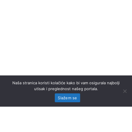
Naša stranica koristi kolačiće kako bi vam osigurala najbolji
utisak i preglednost našeg portala.
Slažem se