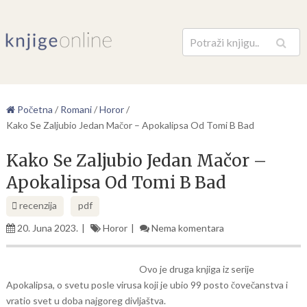
Pretraga
Početna
/
Romani
/
Horor
/
Kako Se Zaljubio Jedan Mačor – Apokalipsa Od Tomi B Bad
Kako Se Zaljubio Jedan Mačor –
Apokalipsa Od Tomi B Bad
recenzija
pdf
20. Juna 2023.
Horor
Nema komentara
Ovo je druga knjiga iz serije
Apokalipsa, o svetu posle virusa koji je ubio 99 posto čovečanstva i
vratio svet u doba najgoreg divljaštva.