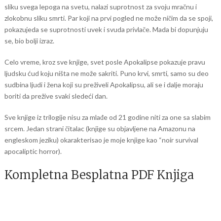
sliku svega lepoga na svetu, nalazi suprotnost za svoju mračnu i
zlokobnu sliku smrti. Par koji na prvi pogled ne može ničim da se spoji,
pokazujeda se suprotnosti uvek i svuda privlače. Mada bi dopunjuju
se, bio bolji izraz.
Celo vreme, kroz sve knjige, svet posle Apokalipse pokazuje pravu
ljudsku ćud koju ništa ne može sakriti. Puno krvi, smrti, samo su deo
sudbina ljudi i žena koji su preživeli Apokalipsu, ali se i dalje moraju
boriti da prežive svaki sledeći dan.
Sve knjige iz trilogije nisu za mlađe od 21 godine niti za one sa slabim
srcem. Jedan strani čitalac (knjige su objavljene na Amazonu na
engleskom jeziku) okarakterisao je moje knjige kao “noir survival
apocaliptic horror).
Kompletna Besplatna PDF Knjiga