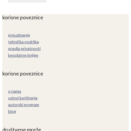
korisne poveznice
preuzimanje
tehnička podrška
pravila privatnosti
besplatne knjige
korisne poveznice
o nama
uslovi korištenja
autorski program
blog
društvene mreže