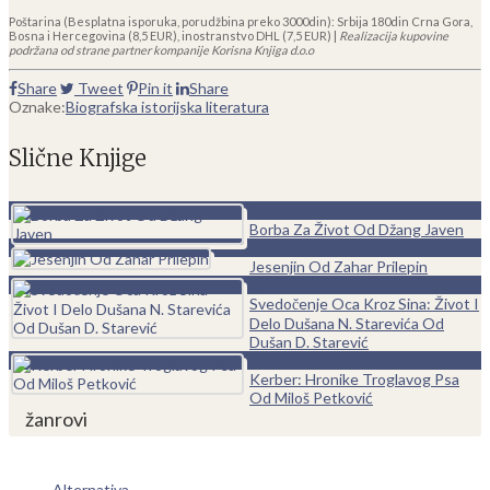
Poštarina (Besplatna isporuka, porudžbina preko 3000din): Srbija 180din Crna Gora,
Bosna i Hercegovina (8,5 EUR), inostranstvo DHL (7,5 EUR) |
Realizacija kupovine
podržana od strane partner kompanije Korisna Knjiga d.o.o
Share
Tweet
Pin it
Share
Oznake:
Biografska istorijska literatura
Slične Knjige
0
Borba Za Život Od Džang Javen
0
Jesenjin Od Zahar Prilepin
0
Svedočenje Oca Kroz Sina: Život I
Delo Dušana N. Starevića Od
Dušan D. Starević
0
Kerber: Hronike Troglavog Psa
Od Miloš Petković
žanrovi
Alternativa