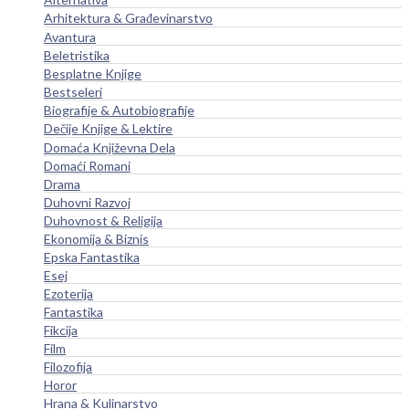
Arhitektura & Građevinarstvo
Avantura
Beletristika
Besplatne Knjige
Bestseleri
Biografije & Autobiografije
Dečije Knjige & Lektire
Domaća Književna Dela
Domaći Romani
Drama
Duhovni Razvoj
Duhovnost & Religija
Ekonomija & Biznis
Epska Fantastika
Esej
Ezoterija
Fantastika
Fikcija
Film
Filozofija
Horor
Hrana & Kulinarstvo