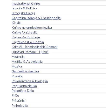
Inspirativne Knjige
Istorija & Politika
Istorijska Fikcija
Kapitalna Izdanja & Enciklopedije
Klasici
Knjige na engleskom jeziku
Knjige O Zdravlju
Knjige Za Roditelje
Književnost & Poezija
Krimići – Kriminalistički Romani
Ljubavni Romani – Ljubići
Misterija
Mistika & Astrologija
Muzika
Naučna Fantastika
Poezija
Poljoprivreda & Biologija
Popularna Nauka
Pozorišno Delo
Priče
Priručnici
Psihologija