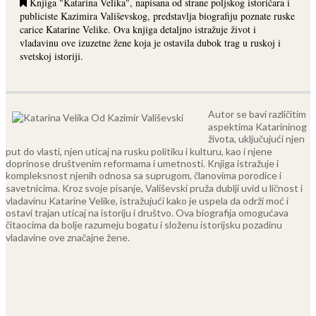
Knjiga "Katarina Velika", napisana od strane poljskog istoričara i
publiciste Kazimira Vališevskog, predstavlja biografiju poznate ruske
carice Katarine Velike. Ova knjiga detaljno istražuje život i
vladavinu ove izuzetne žene koja je ostavila dubok trag u ruskoj i
svetskoj istoriji.
Autor se bavi različitim
aspektima Katarininog
života, uključujući njen
put do vlasti, njen uticaj na rusku politiku i kulturu, kao i njene
doprinose društvenim reformama i umetnosti. Knjiga istražuje i
kompleksnost njenih odnosa sa suprugom, članovima porodice i
savetnicima.
Kroz svoje pisanje, Vališevski pruža dublji uvid u ličnost i
vladavinu Katarine Velike, istražujući kako je uspela da održi moć i
ostavi trajan uticaj na istoriju i društvo. Ova biografija omogućava
čitaocima da bolje razumeju bogatu i složenu istorijsku pozadinu
vladavine ove značajne žene.