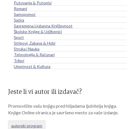
Putovanja & Putopisi
Romani
Samopomoć
Satira
Savremena Ljubavna Književnost
Školske Knjige & Udžbenici
Sport
Stripovi, Zabava & Hobi
Struka i Nauka
Tehnologija & Računari
Trileri
Umetnost & Kultura
Jeste li vi autor ili izdavač?
Promovišite vašu knjigu pred hiljadama ljubitelja knjiga.
Knjige Online stranica je savršeno mesto za vaše izdanje.
autorski program