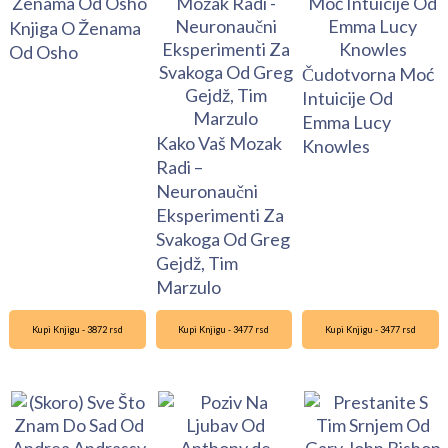
Knjiga O Ženama
Od Osho
Čudotvorna Moć
Intuicije Od
Emma Lucy
Kako Vaš Mozak
Knowles
Radi –
Neuronaučni
Eksperimenti Za
Svakoga Od Greg
Gejdž, Tim
Marzulo
Kupi Knjigu - 3872 rsd
Kupi Knjigu - 3477 rsd
Kupi Knjigu - 3477 rsd