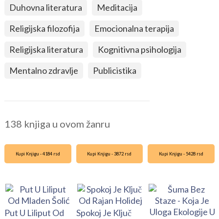
Duhovna literatura
Meditacija
Religijska filozofija
Emocionalna terapija
Religijska literatura
Kognitivna psihologija
Mentalno zdravlje
Publicistika
138 knjiga u ovom žanru
Kupi Knjigu - 4184 rsd
Kupi Knjigu - 3872 rsd
Kupi Knjigu - 5428 rsd
Put U Liliput Od
Spokoj Je Ključ