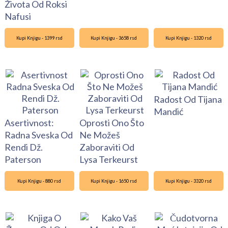
Života Od Roksi
Nafusi
Kupi Knjigu - 1399 rsd
Kupi Knjigu - 3658 rsd
Kupi Knjigu - 1320 rsd
Radost Od Tijana
Mandić
Asertivnost:
Oprosti Ono Što
Radna Sveska Od
Ne Možeš
Rendi Dž.
Zaboraviti Od
Paterson
Lysa Terkeurst
Kupi Knjigu - 880 rsd
Kupi Knjigu - 1650 rsd
Kupi Knjigu - 3320 rsd