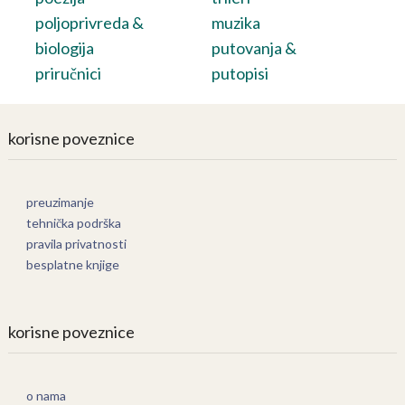
poljoprivreda &
muzika
biologija
putovanja &
priručnici
putopisi
korisne poveznice
preuzimanje
tehnička podrška
pravila privatnosti
besplatne knjige
korisne poveznice
o nama