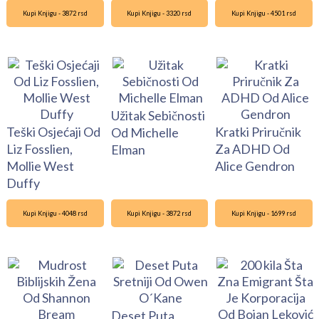
Kupi Knjigu - 3872 rsd
Kupi Knjigu - 3320 rsd
Kupi Knjigu - 4501 rsd
Užitak Sebičnosti
Teški Osjećaji Od
Kratki Priručnik
Od Michelle
Liz Fosslien,
Za ADHD Od
Elman
Mollie West
Alice Gendron
Duffy
Kupi Knjigu - 4048 rsd
Kupi Knjigu - 3872 rsd
Kupi Knjigu - 1699 rsd
Deset Puta