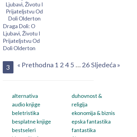
Draga Doli: O
Ljubavi, Životu I
Prijateljstvu Od
Doli Olderton
« Prethodna
1
2
4
5
…
26
Sljedeća »
3
alternativa
duhovnost &
audio knjige
religija
beletristika
ekonomija & biznis
besplatne knjige
epska fantastika
bestseleri
fantastika