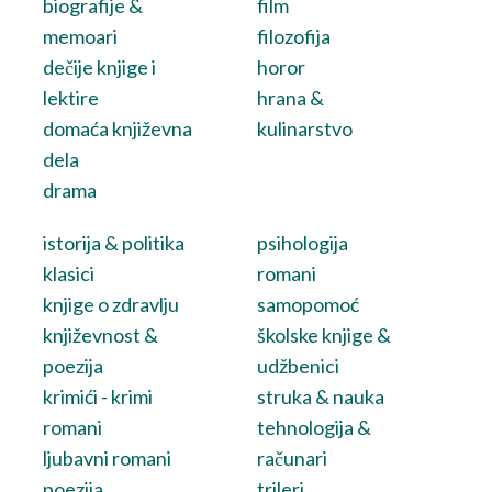
biografije &
film
memoari
filozofija
dečije knjige i
horor
lektire
hrana &
domaća književna
kulinarstvo
dela
drama
istorija & politika
psihologija
klasici
romani
knjige o zdravlju
samopomoć
književnost &
školske knjige &
poezija
udžbenici
krimići - krimi
struka & nauka
romani
tehnologija &
ljubavni romani
računari
poezija
trileri