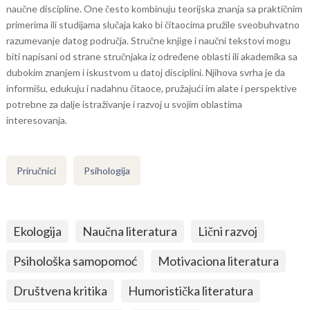
naučne discipline. One često kombinuju teorijska znanja sa praktičnim
primerima ili studijama slučaja kako bi čitaocima pružile sveobuhvatno
razumevanje datog područja. Stručne knjige i naučni tekstovi mogu
biti napisani od strane stručnjaka iz određene oblasti ili akademika sa
dubokim znanjem i iskustvom u datoj disciplini. Njihova svrha je da
informišu, edukuju i nadahnu čitaoce, pružajući im alate i perspektive
potrebne za dalje istraživanje i razvoj u svojim oblastima
interesovanja.
Priručnici
Psihologija
Ekologija
Naučna literatura
Lični razvoj
Psihološka samopomoć
Motivaciona literatura
Društvena kritika
Humoristička literatura