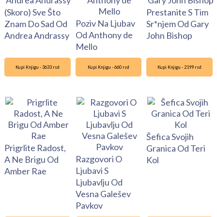
(Skoro) Sve Što
Prestanite S Tim
Poziv Na Ljubav
Znam Do Sad Od
Sr*njem Od Gary
Od Anthony de
Andrea Andrassy
John Bishop
Mello
Kupi Knjigu - 3633 rsd
Kupi Knjigu - 660 rsd
Kupi Knjigu - 2199 rsd
Šefica Svojih
Prigrlite Radost,
Granica Od Teri
Razgovori O
A Ne Brigu Od
Kol
Ljubavi S
Amber Rae
Ljubavlju Od
Vesna Galešev
Pavkov