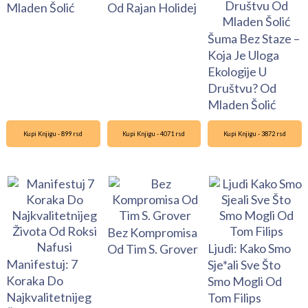
Mladen Šolić
Od Rajan Holidej
Šuma Bez Staze –
Koja Je Uloga
Ekologije U
Društvu? Od
Mladen Šolić
Kupi Knjigu - 899 rsd
Kupi Knjigu - 4071 rsd
Kupi Knjigu - 3872 rsd
Bez Kompromisa
Ljudi: Kako Smo
Od Tim S. Grover
Manifestuj: 7
Sje*ali Sve Što
Koraka Do
Smo Mogli Od
Najkvalitetnijeg
Tom Filips