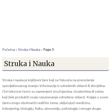
Početna
»
Struka i Nauka
»
Page 3
Struka i Nauka
Struka i nauka je književni žanr koji se fokusira na prenošenje
specijalizovanog znanja i informacija iz određenih oblasti ili disciplina.
Ovi tekstovi često su namenjeni stručnjacima, studentima ili svima
koji žele produbiti svoje razumevanje određene oblasti. Knjige u ovom
žanru mogu obuhvatiti različite teme, uključujući medicinu,
inženjering, biologiju, fiziku, ekonomiju, psihologiju i mnoge druge