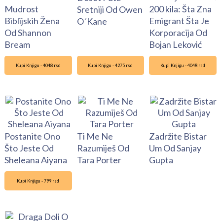
Mudrost
200 kila: Šta Zna
Sretniji Od Owen
Biblijskih Žena
Emigrant Šta Je
O´Kane
Od Shannon
Korporacija Od
Bream
Bojan Leković
Kupi Knjigu - 4048 rsd
Kupi Knjigu - 4275 rsd
Kupi Knjigu - 4048 rsd
Postanite Ono
Ti Me Ne
Zadržite Bistar
Što Jeste Od
Razumiješ Od
Um Od Sanjay
Sheleana Aiyana
Tara Porter
Gupta
Kupi Knjigu - 799 rsd