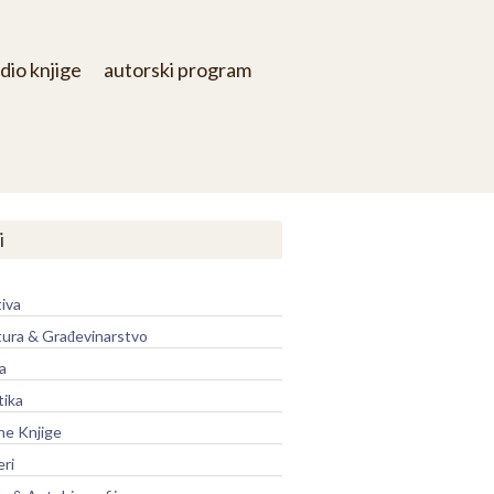
dio knjige
autorski program
i
iva
tura & Građevinarstvo
a
tika
ne Knjige
eri