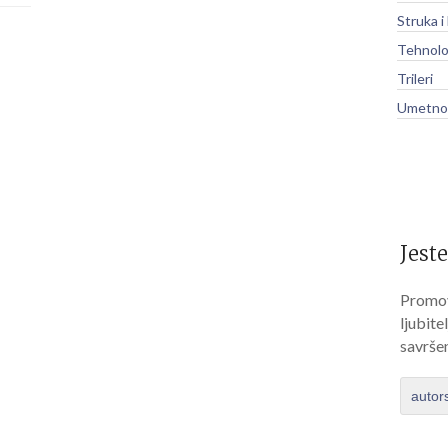
Struka i
Tehnolo
Trileri
Umetnos
Jeste
Promov
ljubite
savrše
autor