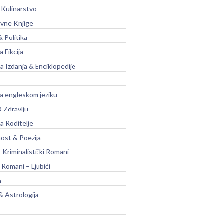
 Kulinarstvo
ivne Knjige
& Politika
a Fikcija
a Izdanja & Enciklopedije
na engleskom jeziku
 Zdravlju
a Roditelje
nost & Poezija
– Kriminalistički Romani
 Romani – Ljubići
a
& Astrologija