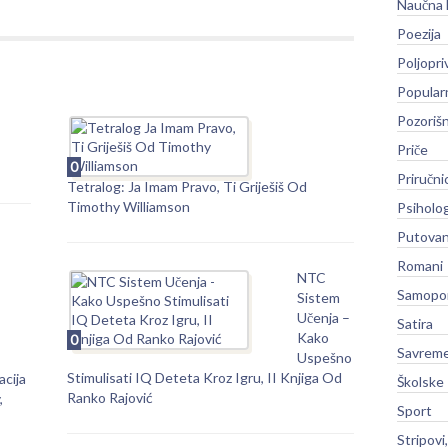
Naučna 
Poezija
Poljopri
Popular
Pozoriš
Priče
0
Priručni
Tetralog: Ja Imam Pravo, Ti Griješiš Od
Timothy Williamson
Psiholog
Putovan
Romani
NTC
Samopo
Sistem
Učenja –
Satira
Kako
0
Savreme
Uspešno
Stimulisati IQ Deteta Kroz Igru, II Knjiga Od
acija
Školske
Ranko Rajović
,
Sport
Stripovi