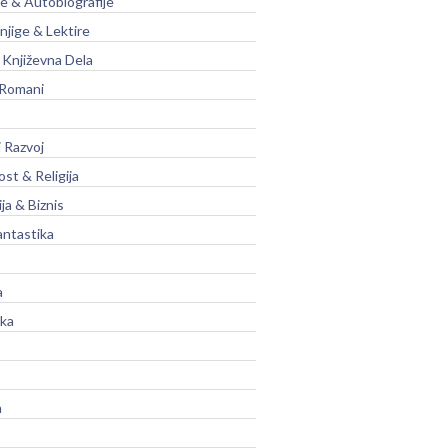
je & Autobiografije
njige & Lektire
Književna Dela
 Romani
 Razvoj
st & Religija
ja & Biznis
antastika
a
ika
a