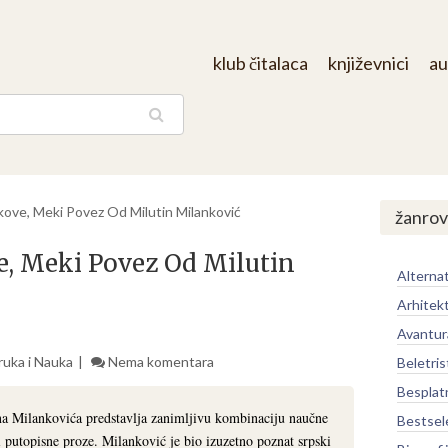
klub čitalaca
književnici
au
aga
kove, Meki Povez Od Milutin Milanković
žanrov
e, Meki Povez Od Milutin
Alternat
Arhitek
Avantur
ruka i Nauka
Nema komentara
Beletris
Besplat
na Milankovića predstavlja zanimljivu kombinaciju naučne
Bestsel
 i putopisne proze. Milanković je bio izuzetno poznat srpski