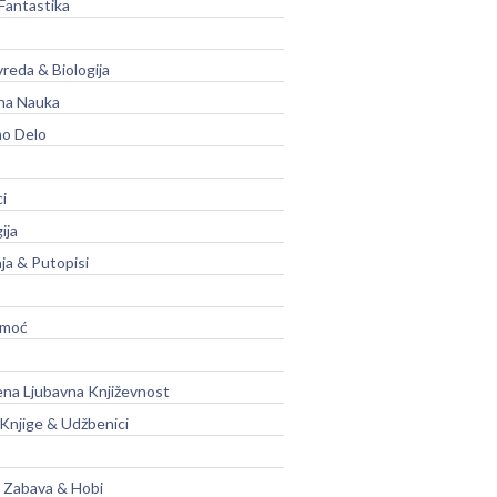
Fantastika
vreda & Biologija
na Nauka
no Delo
ci
ija
ja & Putopisi
moć
na Ljubavna Književnost
 Knjige & Udžbenici
, Zabava & Hobi