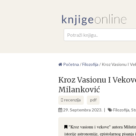
Pretr
Početna
/
Filozofija
/
Kroz Vasionu I Ve
Kroz Vasionu I Vekov
Milanković
recenzija
pdf
29. Septembra 2023.
Filozofija
,
St
"Kroz vasionu i vekove" autora Miluti
istorije astronomije, epistolarnog pisanja