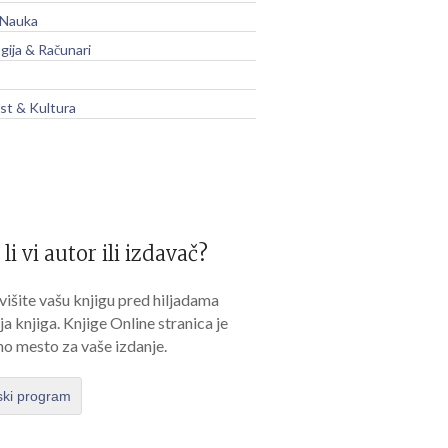
 Nauka
gija & Računari
t & Kultura
 li vi autor ili izdavač?
išite vašu knjigu pred hiljadama
lja knjiga. Knjige Online stranica je
no mesto za vaše izdanje.
ski program