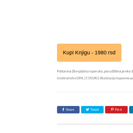
Kupi Knjigu - 1980 rsd
Poštarina (Besplatna isporuka, porudžbina preko 3
inostranstvo DHL (7,5 EUR) |
Realizacija kupovine p
Share
Tweet
Pin it