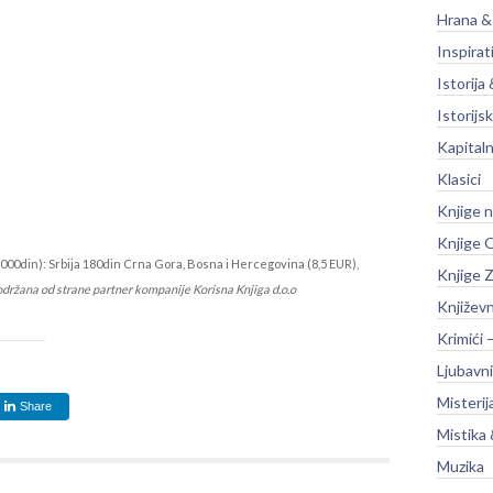
Hrana &
Inspirat
Istorija 
Istorijsk
Kapitaln
Klasici
Knjige 
Knjige O
000din): Srbija 180din Crna Gora, Bosna i Hercegovina (8,5 EUR),
Knjige Z
održana od strane partner kompanije Korisna Knjiga d.o.o
Književ
Krimići 
Ljubavni
Misterij
Share
Mistika 
Muzika