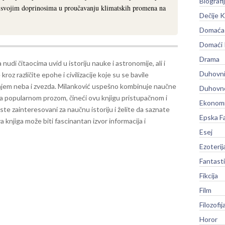
Biografi
o svojim doprinosima u proučavanju klimatskih promena na
Dečije K
Domaća 
Domaći
Drama
 nudi čitaocima uvid u istoriju nauke i astronomije, ali i
Duhovni
kroz različite epohe i civilizacije koje su se bavile
jem neba i zvezda. Milanković uspešno kombinuje naučne
Duhovno
a popularnom prozom, čineći ovu knjigu pristupačnom i
Ekonomi
ste zainteresovani za naučnu istoriju i želite da saznate
Epska F
a knjiga može biti fascinantan izvor informacija i
Esej
Ezoterij
Fantast
Fikcija
Film
Filozofij
Horor