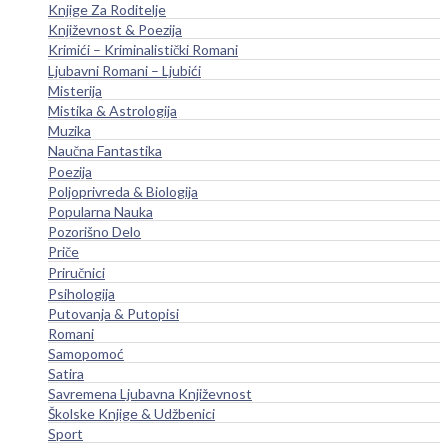
Knjige Za Roditelje
Književnost & Poezija
Krimići – Kriminalistički Romani
Ljubavni Romani – Ljubići
Misterija
Mistika & Astrologija
Muzika
Naučna Fantastika
Poezija
Poljoprivreda & Biologija
Popularna Nauka
Pozorišno Delo
Priče
Priručnici
Psihologija
Putovanja & Putopisi
Romani
Samopomoć
Satira
Savremena Ljubavna Književnost
Školske Knjige & Udžbenici
Sport