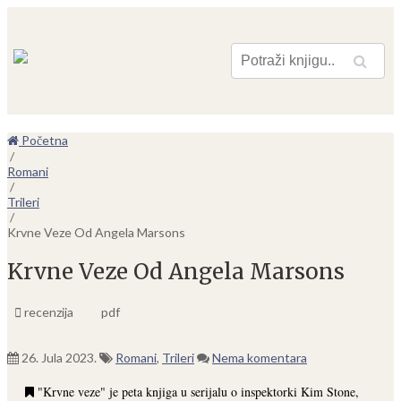
Pretraga
Početna
/
Romani
/
Trileri
/
Krvne Veze Od Angela Marsons
Krvne Veze Od Angela Marsons
recenzija
pdf
26. Jula 2023.
Romani
,
Trileri
Nema komentara
"Krvne veze" je peta knjiga u serijalu o inspektorki Kim Stone,