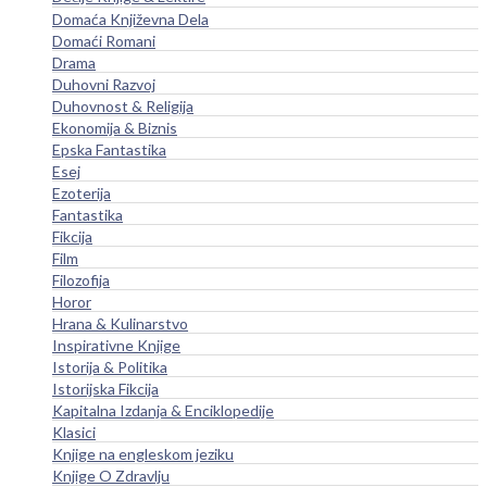
Domaća Književna Dela
Domaći Romani
Drama
Duhovni Razvoj
Duhovnost & Religija
Ekonomija & Biznis
Epska Fantastika
Esej
Ezoterija
Fantastika
Fikcija
Film
Filozofija
Horor
Hrana & Kulinarstvo
Inspirativne Knjige
Istorija & Politika
Istorijska Fikcija
Kapitalna Izdanja & Enciklopedije
Klasici
Knjige na engleskom jeziku
Knjige O Zdravlju