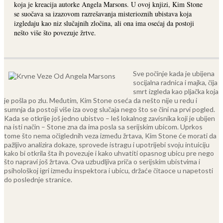
koja je kreacija autorke Angela Marsons. U ovoj knjizi, Kim Stone
se suočava sa izazovom razrešavanja misterioznih ubistava koja
izgledaju kao niz slučajnih zločina, ali ona ima osećaj da postoji
nešto više što povezuje žrtve.
Sve počinje kada je ubijena
socijalna radnica i majka, čija
smrt izgleda kao pljačka koja
je pošla po zlu. Međutim, Kim Stone oseća da nešto nije u redu i
sumnja da postoji više iza ovog slučaja nego što se čini na prvi pogled.
Kada se otkrije još jedno ubistvo – leš lokalnog zavisnika koji je ubijen
na isti način – Stone zna da ima posla sa serijskim ubicom.
Uprkos
tome što nema očiglednih veza između žrtava, Kim Stone će morati da
pažljivo analizira dokaze, sprovede istragu i upotrijebi svoju intuiciju
kako bi otkrila šta ih povezuje i kako uhvatiti opasnog ubicu pre nego
što napravi još žrtava. Ova uzbudljiva priča o serijskim ubistvima i
psihološkoj igri između inspektora i ubicu, držaće čitaoce u napetosti
do poslednje stranice.