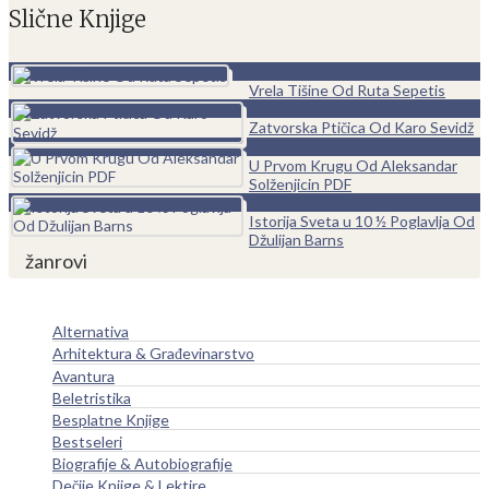
Slične Knjige
0
Vrela Tišine Od Ruta Sepetis
0
Zatvorska Ptičica Od Karo Sevidž
0
U Prvom Krugu Od Aleksandar
Solženjicin PDF
0
Istorija Sveta u 10 ½ Poglavlja Od
Džulijan Barns
žanrovi
Alternativa
Arhitektura & Građevinarstvo
Avantura
Beletristika
Besplatne Knjige
Bestseleri
Biografije & Autobiografije
Dečije Knjige & Lektire