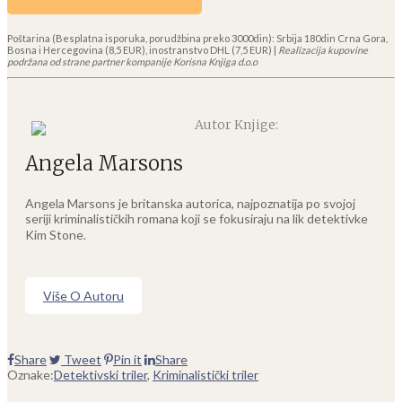
Poštarina (Besplatna isporuka, porudžbina preko 3000din): Srbija 180din Crna Gora,
Bosna i Hercegovina (8,5 EUR), inostranstvo DHL (7,5 EUR) |
Realizacija kupovine
podržana od strane partner kompanije Korisna Knjiga d.o.o
Autor Knjige:
Angela Marsons
Angela Marsons je britanska autorica, najpoznatija po svojoj
seriji kriminalističkih romana koji se fokusiraju na lik detektivke
Kim Stone.
Više O Autoru
Share
Tweet
Pin it
Share
Oznake:
Detektivski triler
,
Kriminalistički triler