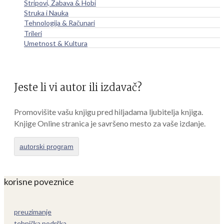
Stripovi, Zabava & Hobi
Struka i Nauka
Tehnologija & Računari
Trileri
Umetnost & Kultura
Jeste li vi autor ili izdavač?
Promovišite vašu knjigu pred hiljadama ljubitelja knjiga.
Knjige Online stranica je savršeno mesto za vaše izdanje.
autorski program
korisne poveznice
preuzimanje
tehnička podrška