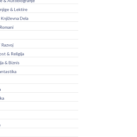
je & Autobiografije
njige & Lektire
Književna Dela
 Romani
 Razvoj
st & Religija
ja & Biznis
antastika
a
ika
a