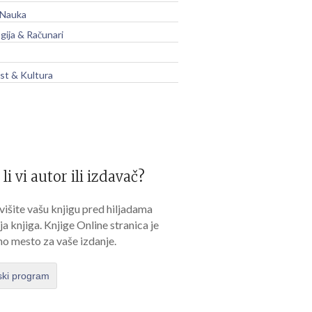
 Nauka
gija & Računari
t & Kultura
 li vi autor ili izdavač?
išite vašu knjigu pred hiljadama
lja knjiga. Knjige Online stranica je
no mesto za vaše izdanje.
ski program