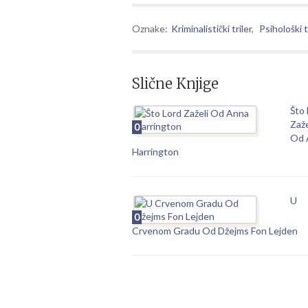
Oznake:
Kriminalistički triler
,
Psihološki t
Slične Knjige
Što 
Zaže
0
Od 
Harrington
U
0
Crvenom Gradu Od Džejms Fon Lejden