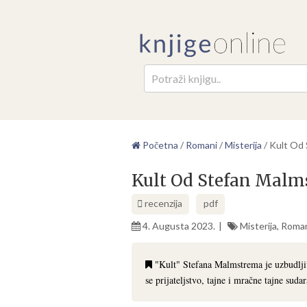
Pretr
Početna
/
Romani
/
Misterija
/
Kult Od
Kult Od Stefan Malm
recenzija
pdf
4. Augusta 2023.
Misterija
,
Roma
"Kult" Stefana Malmstrema je uzbudljiv
se prijateljstvo, tajne i mračne tajne sudar