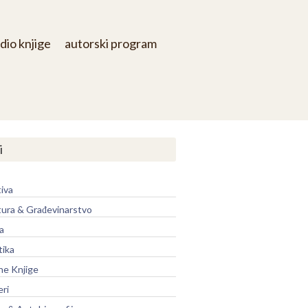
dio knjige
autorski program
i
iva
tura & Građevinarstvo
a
tika
ne Knjige
eri