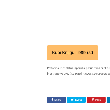
Kupi Knjigu - 999 rsd
Poštarina (Besplatna isporuka, porudžbina preko 3
inostranstvo DHL (7,5 EUR) |
Realizacija kupovine p
Share
Tweet
Pin it