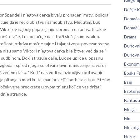
Biografi
Dečije K
r Spandel i njegova ćerka bivaju pronađeni mrtvi, policija
Domaća 
učuje da je reč o ubistvu i samoubistvu. Međutim, Luk
Domaći
iktorev najbolji prijatelj, nije spreman da prihvati takav
 nešto više, Luk odlučuje da istraži slučaj samostalno.
Drama
rošlost, otkriva mračne tajne i tajanstvenu povezanost sa
Duhovni
 nisu samo Viktor i njegova ćerka bile žrtve, već da se i
Duhovno
m sudbinom.
Dok istražuje dalje, Luk se upliće u opasnu
Ekonomi
izgleda. Ispred njega se otvara lavirint misterije, zavere i
oš većem riziku.
“Kult” nas vodi na uzbudljivo putovanje
Epska F
 pitanja o moći kulta, manipulaciji i borbi za istinu. Stefan
Esej
čekivane preokrete u ovom trileru koji će vas držati
Ezoterij
ednje stranice.
Fantast
Fikcija
Film
Filozofij
Horor