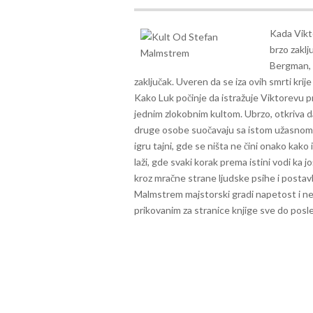
Kada Vikto
brzo zaklj
Bergman, V
zaključak. Uveren da se iza ovih smrti krije
Kako Luk počinje da istražuje Viktorevu p
jednim zlokobnim kultom. Ubrzo, otkriva da
druge osobe suočavaju sa istom užasno
igru tajni, gde se ništa ne čini onako kako 
laži, gde svaki korak prema istini vodi ka j
kroz mračne strane ljudske psihe i postavlja
Malmstrem majstorski gradi napetost i neo
prikovanim za stranice knjige sve do posl