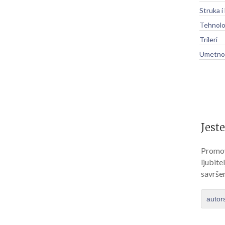
Struka i
Tehnolo
Trileri
Umetnos
Jeste
Promov
ljubite
savrše
autor