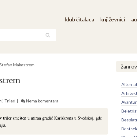
klub čitalaca
književnici
au
aga
 Stefan Malmstrem
žanrov
strem
Alternat
Arhitek
ni
,
Trileri
Nema komentara
Avantur
Beletris
 triler smešten u miran gradić Karlskrona u Švedskoj, gde
Besplat
aju.
Bestsel