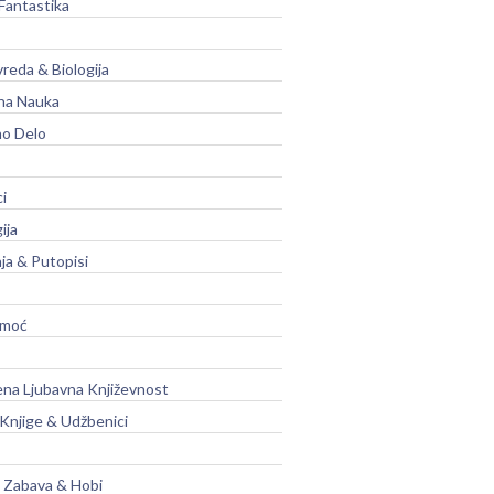
Fantastika
vreda & Biologija
na Nauka
no Delo
ci
ija
ja & Putopisi
moć
na Ljubavna Književnost
 Knjige & Udžbenici
, Zabava & Hobi