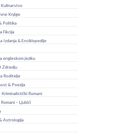
 Kulinarstvo
ivne Knjige
& Politika
a Fikcija
a Izdanja & Enciklopedije
na engleskom jeziku
 Zdravlju
a Roditelje
nost & Poezija
– Kriminalistički Romani
 Romani – Ljubići
a
& Astrologija