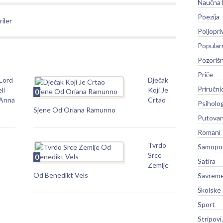
Naučna 
Poezija
riler
Poljopri
Popular
Pozoriš
Priče
Lord
Dječak
Priručni
li
Koji Je
0
Anna
Crtao
Psiholog
Sjene Od Oriana Ramunno
Putovan
Romani
Tvrdo
Samopo
Srce
0
Satira
Zemlje
Od Benedikt Vels
Savreme
Školske
Sport
Stripovi