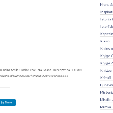
Hrana &
Inspirat
Istorija 
Istorijsk
Kapitaln
Klasici
Knjige 
Knjige O
Knjige Z
000din): Srbija 180din Crna Gora, Bosna i Hercegovina (8,5 EUR),
Književ
održana od strane partner kompanije Korisna Knjiga d.o.o
Krimići 
Ljubavni
Misterij
Mistika 
Share
Muzika