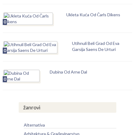
Ukleta Kuća Od Čarls Dikens
0
Utihnuli Beli Grad Od Eva
Garsija Saens De Urturi
0
Dubina Od Arne Dal
0
žanrovi
Alternativa
Arhitektura & Građevinarstvo