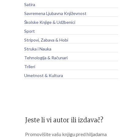
Satira
Savremena Ljubavna Književnost
Školske Knjige & Udžbenici
Sport
Stripovi, Zabava & Hobi
Struka i Nauka
Tehnologija & Računari
Trileri
Umetnost & Kultura
Jeste li vi autor ili izdavač?
Promovišite vašu knjigu pred hiljadama