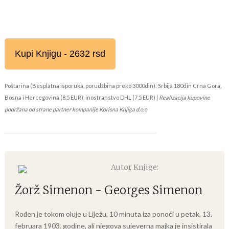
Kupi Knjigu - 2632 rsd
Poštarina (Besplatna isporuka, porudžbina preko 3000din): Srbija 180din Crna Gora,
Bosna i Hercegovina (8,5 EUR), inostranstvo DHL (7,5 EUR) |
Realizacija kupovine
podržana od strane partner kompanije Korisna Knjiga d.o.o
Autor Knjige:
Žorž Simenon - Georges Simenon
Rođen je tokom oluje u Liježu, 10 minuta iza ponoći u petak, 13.
februara 1903. godine, ali njegova sujeverna majka je insistirala