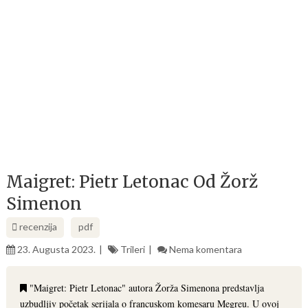
Maigret: Pietr Letonac Od Žorž
Simenon
recenzija
pdf
23. Augusta 2023.
Trileri
Nema komentara
"Maigret: Pietr Letonac" autora Žorža Simenona predstavlja
uzbudljiv početak serijala o francuskom komesaru Megreu. U ovoj