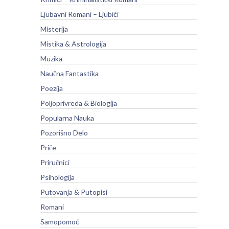
Ljubavni Romani – Ljubići
Misterija
Mistika & Astrologija
Muzika
Naučna Fantastika
Poezija
Poljoprivreda & Biologija
Popularna Nauka
Pozorišno Delo
Priče
Priručnici
Psihologija
Putovanja & Putopisi
Romani
Samopomoć