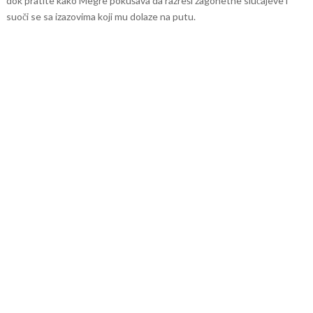
dok pratite kako Megre pokušava da razreši zagonetne slučajeve i
suoči se sa izazovima koji mu dolaze na putu.