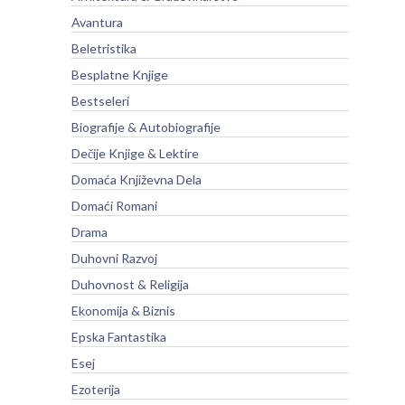
Avantura
Beletristika
Besplatne Knjige
Bestseleri
Biografije & Autobiografije
Dečije Knjige & Lektire
Domaća Književna Dela
Domaći Romani
Drama
Duhovni Razvoj
Duhovnost & Religija
Ekonomija & Biznis
Epska Fantastika
Esej
Ezoterija