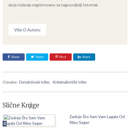
da je rođenje registrovano za najpovoljniji četvrtak.
Više O Autoru
Share
Tweet
Pin it
Share
Oznake:
Detektivski triler
,
Kriminalistički triler
Slične Knjige
Zadnje Što Sam Vam Lagala Od
Riley Sager
0