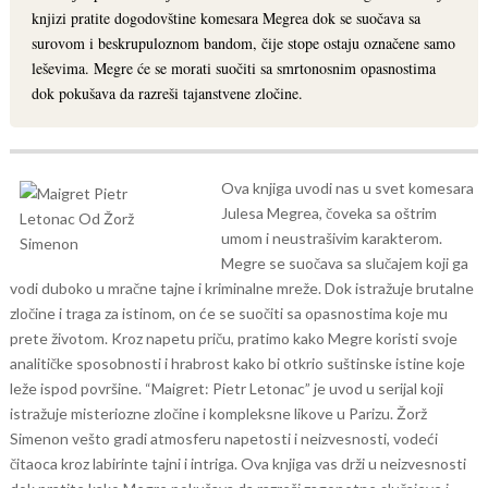
knjizi pratite dogodovštine komesara Megrea dok se suočava sa
surovom i beskrupuloznom bandom, čije stope ostaju označene samo
leševima. Megre će se morati suočiti sa smrtonosnim opasnostima
dok pokušava da razreši tajanstvene zločine.
Ova knjiga uvodi nas u svet komesara
Julesa Megrea, čoveka sa oštrim
umom i neustrašivim karakterom.
Megre se suočava sa slučajem koji ga
vodi duboko u mračne tajne i kriminalne mreže. Dok istražuje brutalne
zločine i traga za istinom, on će se suočiti sa opasnostima koje mu
prete životom. Kroz napetu priču, pratimo kako Megre koristi svoje
analitičke sposobnosti i hrabrost kako bi otkrio suštinske istine koje
leže ispod površine.
“Maigret: Pietr Letonac” je uvod u serijal koji
istražuje misteriozne zločine i kompleksne likove u Parizu. Žorž
Simenon vešto gradi atmosferu napetosti i neizvesnosti, vodeći
čitaoca kroz labirinte tajni i intriga. Ova knjiga vas drži u neizvesnosti