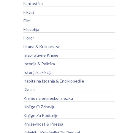
Fantastika
Fikcija
Film
Filozofija
Horor
Hrana & Kulinarstvo
Inspirativne Knjige
Istorija & Politika
Istorijska Fikcija
Kapitalna Izdanja & Enciklopedije
Klasici
Knjige na engleskom jeziku
Knjige O Zdravlju
Knjige Za Roditelje
Književnost & Poezija
Krimići – Kriminalistički Romani