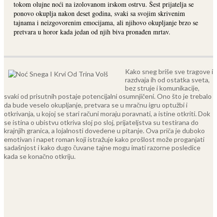
tokom olujne noći na izolovanom irskom ostrvu. Šest prijatelja se
ponovo okuplja nakon deset godina, svaki sa svojim skrivenim
tajnama i neizgovorenim emocijama, ali njihovo okupljanje brzo se
pretvara u horor kada jedan od njih biva pronađen mrtav.
Kako sneg briše sve tragove i
razdvaja ih od ostatka sveta,
bez struje i komunikacije,
svaki od prisutnih postaje potencijalni osumnjičeni. Ono što je trebalo
da bude veselo okupljanje, pretvara se u mračnu igru optužbi i
otkrivanja, u kojoj se stari računi moraju poravnati, a istine otkriti. Dok
se istina o ubistvu otkriva sloj po sloj, prijateljstva su testirana do
krajnjih granica, a lojalnosti dovedene u pitanje.
Ova priča je duboko
emotivan i napet roman koji istražuje kako prošlost može proganjati
sadašnjost i kako dugo čuvane tajne mogu imati razorne posledice
kada se konačno otkriju.