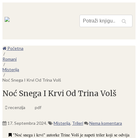
Pretraga
Početna
/
Romani
/
Misterija
/
Noć Snega I Krvi Od Trina Volš
Noć Snega I Krvi Od Trina Volš
recenzija
pdf
17. Septembra 2024.
Misterija
,
Trileri
Nema komentara
"Noć snega i krvi" autorke Trine Volš je napeti triler koji se odvija