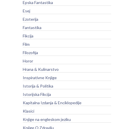
Epska Fantastika
Esej
Ezoterija
Fantastika
Fikcija
Film
Filozofija
Horor
Hrana & Kulinarstvo
Inspirativne Knjige
Istorija & Politika
Istorijska Fikcija
Kapitalna Izdanja & Enciklopedije
Klasici
Knjige na engleskom jeziku
Knjige O Zdravlju