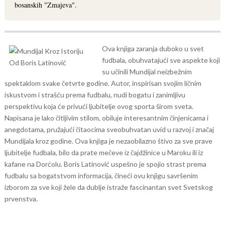
bosanskih "Zmajeva".
Ova knjiga zaranja duboko u svet
fudbala, obuhvatajući sve aspekte koji
su učinili Mundijal neizbežnim
spektaklom svake četvrte godine.
Autor, inspirisan svojim ličnim
iskustvom i strašću prema fudbalu, nudi bogatu i zanimljivu
perspektivu koja će privući ljubitelje ovog sporta širom sveta.
Napisana je lako čitljivim stilom, obiluje interesantnim činjenicama i
anegdotama, pružajući čitaocima sveobuhvatan uvid u razvoj i značaj
Mundijala kroz godine.
Ova knjiga je nezaobilazno štivo za sve prave
ljubitelje fudbala, bilo da prate mečeve iz čajdžinice u Maroku ili iz
kafane na Dorćolu. Boris Latinović uspešno je spojio strast prema
fudbalu sa bogatstvom informacija, čineći ovu knjigu savršenim
izborom za sve koji žele da dublje istraže fascinantan svet Svetskog
prvenstva.