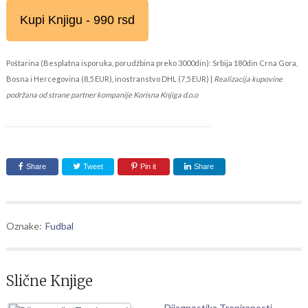
Kupi Knjigu - 990 rsd
Poštarina (Besplatna isporuka, porudžbina preko 3000din): Srbija 180din Crna Gora,
Bosna i Hercegovina (8,5 EUR), inostranstvo DHL (7,5 EUR) |
Realizacija kupovine
podržana od strane partner kompanije Korisna Knjiga d.o.o
Share
Tweet
Pin it
Share
Oznake:
Fudbal
Slične Knjige
Dijagnostika Treniranosti