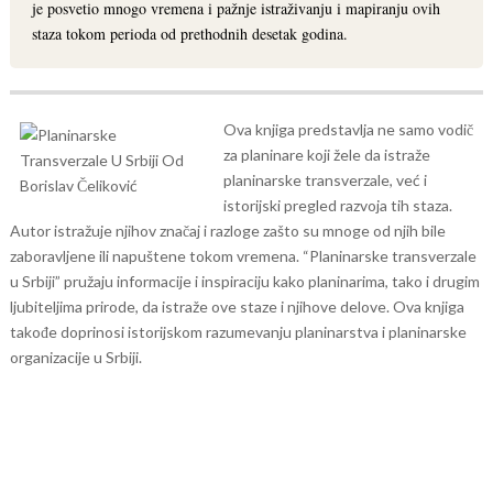
je posvetio mnogo vremena i pažnje istraživanju i mapiranju ovih
staza tokom perioda od prethodnih desetak godina.
Ova knjiga predstavlja ne samo vodič
za planinare koji žele da istraže
planinarske transverzale, već i
istorijski pregled razvoja tih staza.
Autor istražuje njihov značaj i razloge zašto su mnoge od njih bile
zaboravljene ili napuštene tokom vremena.
“Planinarske transverzale
u Srbiji” pružaju informacije i inspiraciju kako planinarima, tako i drugim
ljubiteljima prirode, da istraže ove staze i njihove delove. Ova knjiga
takođe doprinosi istorijskom razumevanju planinarstva i planinarske
organizacije u Srbiji.