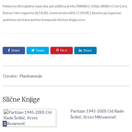
Poštarina (Besplatna isporuka, porudžbina preko 3000din): Srbija 180din Crna Gora,
Bosna i Hercegovina (8,5 EUR), inostranstvo DHL (7,5 EUR) |
Realizacija kupovine
podržana od strane partner kompanije Korisna Knjiga d.o.o
Share
Tweet
Pin it
Share
Oznake:
Planinarenje
Slične Knjige
Partizan 1945-2005 Od Rade
Šoškić, Krsto Milovanović
0