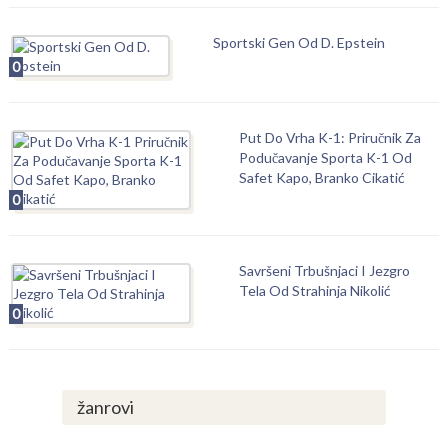
Sportski Gen Od D. Epstein
0
Put Do Vrha K-1: Priručnik Za
Podučavanje Sporta K-1 Od
Safet Kapo, Branko Cikatić
0
Savršeni Trbušnjaci I Jezgro
Tela Od Strahinja Nikolić
0
žanrovi