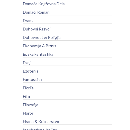
Domaća Književna Dela
Domaći Romani
Drama
Duhovni Razvoj
Duhovnost & Religija
Ekonomija & Biznis
Epska Fantastika
Esej
Ezoterija
Fantastika
Fikcija
Film
Filozofija
Horor
Hrana & Kulinarstvo
Inspirativne Knjige