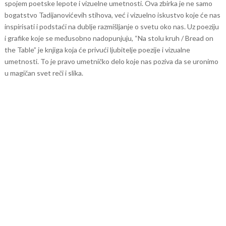
spojem poetske lepote i vizuelne umetnosti. Ova zbirka je ne samo
bogatstvo Tadijanovićevih stihova, već i vizuelno iskustvo koje će nas
inspirisati i podstaći na dublje razmišljanje o svetu oko nas.
Uz poeziju
i grafike koje se međusobno nadopunjuju, “Na stolu kruh / Bread on
the Table” je knjiga koja će privući ljubitelje poezije i vizualne
umetnosti. To je pravo umetničko delo koje nas poziva da se uronimo
u magičan svet reči i slika.