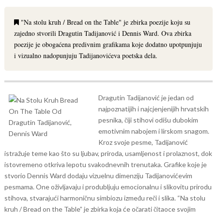
"Na stolu kruh / Bread on the Table" je zbirka poezije koju su
zajedno stvorili Dragutin Tadijanović i Dennis Ward. Ova zbirka
poezije je obogaćena predivnim grafikama koje dodatno upotpunjuju
i vizualno nadopunjuju Tadijanovićeva poetska dela.
Dragutin Tadijanović je jedan od
najpoznatijih i najcjenjenijih hrvatskih
pesnika, čiji stihovi odišu dubokim
emotivnim nabojem i lirskom snagom.
Kroz svoje pesme, Tadijanović
istražuje teme kao što su ljubav, priroda, usamljenost i prolaznost, dok
istovremeno otkriva lepotu svakodnevnih trenutaka.
Grafike koje je
stvorio Dennis Ward dodaju vizuelnu dimenziju Tadijanovićevim
pesmama. One oživljavaju i produbljuju emocionalnu i slikovitu prirodu
stihova, stvarajući harmoničnu simbiozu između reči i slika.
“Na stolu
kruh / Bread on the Table” je zbirka koja će očarati čitaoce svojim