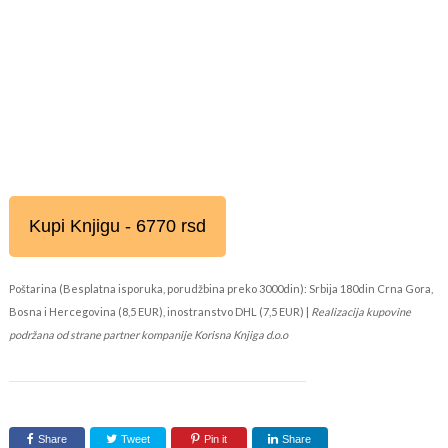
Kupi Knjigu - 6770 rsd
Poštarina (Besplatna isporuka, porudžbina preko 3000din): Srbija 180din Crna Gora,
Bosna i Hercegovina (8,5 EUR), inostranstvo DHL (7,5 EUR) |
Realizacija kupovine
podržana od strane partner kompanije Korisna Knjiga d.o.o
Share
Tweet
Pin it
Share