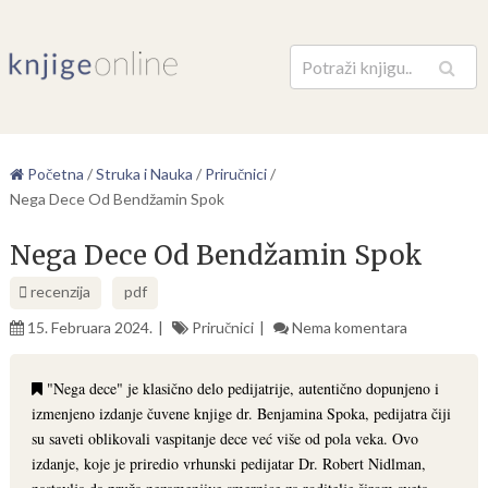
Pretraga
Početna
/
Struka i Nauka
/
Priručnici
/
Nega Dece Od Bendžamin Spok
Nega Dece Od Bendžamin Spok
recenzija
pdf
15. Februara 2024.
Priručnici
Nema komentara
"Nega dece" je klasično delo pedijatrije, autentično dopunjeno i
izmenjeno izdanje čuvene knjige dr. Benjamina Spoka, pedijatra čiji
su saveti oblikovali vaspitanje dece već više od pola veka. Ovo
izdanje, koje je priredio vrhunski pedijatar Dr. Robert Nidlman,