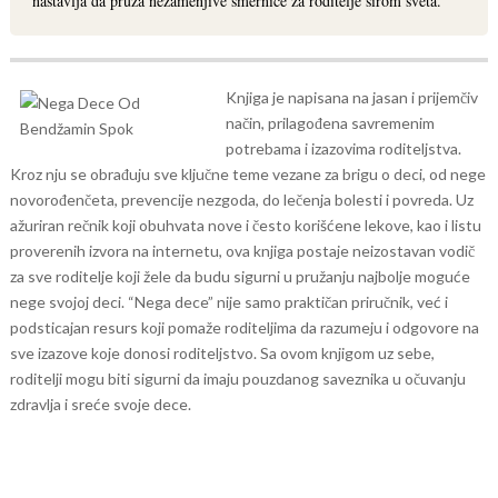
nastavlja da pruža nezamenjive smernice za roditelje širom sveta.
Knjiga je napisana na jasan i prijemčiv
način, prilagođena savremenim
potrebama i izazovima roditeljstva.
Kroz nju se obrađuju sve ključne teme vezane za brigu o deci, od nege
novorođenčeta, prevencije nezgoda, do lečenja bolesti i povreda. Uz
ažuriran rečnik koji obuhvata nove i često korišćene lekove, kao i listu
proverenih izvora na internetu, ova knjiga postaje neizostavan vodič
za sve roditelje koji žele da budu sigurni u pružanju najbolje moguće
nege svojoj deci.
“Nega dece” nije samo praktičan priručnik, već i
podsticajan resurs koji pomaže roditeljima da razumeju i odgovore na
sve izazove koje donosi roditeljstvo. Sa ovom knjigom uz sebe,
roditelji mogu biti sigurni da imaju pouzdanog saveznika u očuvanju
zdravlja i sreće svoje dece.