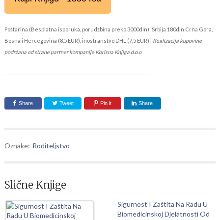
Poštarina (Besplatna isporuka, porudžbina preko 3000din): Srbija 180din Crna Gora,
Bosna i Hercegovina (8,5 EUR), inostranstvo DHL (7,5 EUR) |
Realizacija kupovine
podržana od strane partner kompanije Korisna Knjiga d.o.o
Share
Tweet
Pin it
Share
Oznake:
Roditeljstvo
Slične Knjige
Sigurnost I Zaštita Na Radu U
Biomedicinskoj Djelatnosti Od