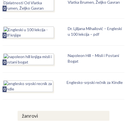
Vlatka Brumen, Željko Gavran
0
Dr. Ljiljana Mihailović – Engleski
u 100 lekcija – pdf
0
Napoleon Hill – Misli i Postani
Bogat
0
Englesko-srpski rečnik za Kindle
0
žanrovi