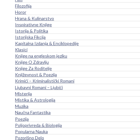
Filozofija
Horor
Hrana & Kulinarstvo
Inspirativne Knjige
Istorija & Politika
Istorijska Fikcija
Kapitalna Izdanja & Enciklopedije
Klasici
Knjige na engleskom jeziku
Knjige O Zdravlju
Knjige Za Roditelje
Književnost & Poezija
Krimići – Kriminalistički Romani
Ljubavni Romani – Ljubići
Misterija
Mistika & Astrologija
Muzika
Naučna Fantastika
Poezija
Poljoprivreda & Biologija
Popularna Nauka
Pozorišno Delo