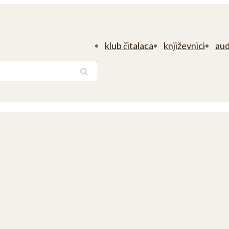
klub čitalaca
književnici
aud
traga