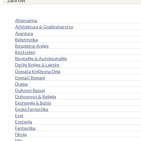
žanrovi
Alternativa
Arhitektura & Građevinarstvo
Avantura
Beletristika
Besplatne Knjige
Bestseleri
Biografije & Autobiografije
Dečije Knjige & Lektire
Domaća Književna Dela
Domaći Romani
Drama
Duhovni Razvoj
Duhovnost & Religija
Ekonomija & Biznis
Epska Fantastika
Esej
Ezoterija
Fantastika
Fikcija
Film