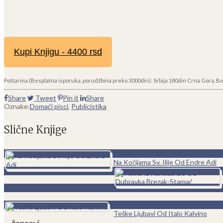
Kupi Knjigu - 4400 rsd
Poštarina (Besplatna isporuka, porudžbina preko 3000din): Srbija 180din Crna Gora, Bo
Share
Tweet
Pin it
Share
Oznake:
Domaći pisci
,
Publicistika
Slične Knjige
0
Na Kočijama Sv. Ilije Od Endre Adi
0
Teške Ljubavi Od Italo Kalvino