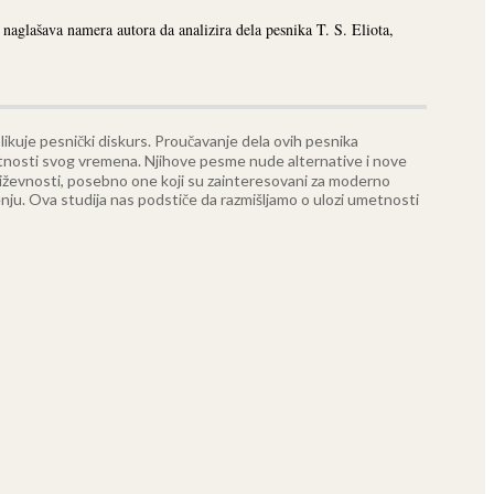
aglašava namera autora da analizira dela pesnika T. S. Eliota,
likuje pesnički diskurs. Proučavanje dela ovih pesnika
etnosti svog vremena. Njihove pesme nude alternative i nove
književnosti, posebno one koji su zainteresovani za moderno
enju. Ova studija nas podstiče da razmišljamo o ulozi umetnosti