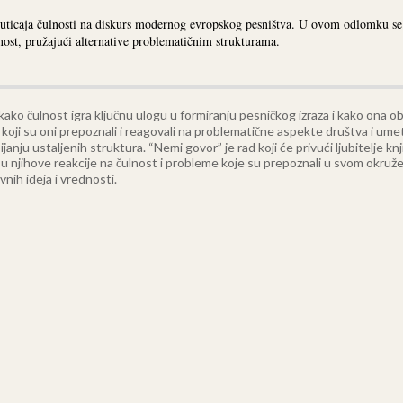
ticaja čulnosti na diskurs modernog evropskog pesništva. U ovom odlomku se n
nost, pružajući alternative problematičnim strukturama.
ko čulnost igra ključnu ulogu u formiranju pesničkog izraza i kako ona ob
koji su oni prepoznali i reagovali na problematične aspekte društva i um
janju ustaljenih struktura.
“Nemi govor” je rad koji će privući ljubitelje 
 u njihove reakcije na čulnost i probleme koje su prepoznali u svom okruž
vnih ideja i vrednosti.