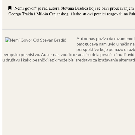
"Nemi govor" je rad autora Stevana Bradića koji se bavi proučavanjem u
Georga Trakla i Miloša Crnjanskog, i kako su ovi pesnici reagovali na čul
Autor nas poziva da razumemo ka
omogućava nam uvid u način na 
perspektive koje pomažu u razbi
evropsko pesništvo. Autor nas vodi kroz analizu dela pesnika i nudi uvid
u društvu i kako pesnički jezik može biti sredstvo za izražavanje alternati