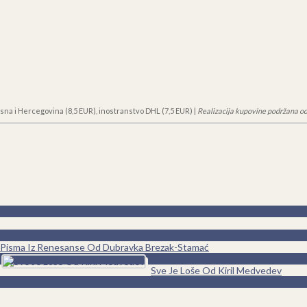
sna i Hercegovina (8,5 EUR), inostranstvo DHL (7,5 EUR) |
Realizacija kupovine podržana od
0
Pisma Iz Renesanse Od Dubravka Brezak-Stamać
0
Sve Je Loše Od Kiril Medvedev