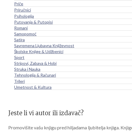
Priče
Priručnici
Psihologija
Putovanja & Putopisi
Romani
Samopomoć
Satira
Savremena Ljubavna Književnost
Školske Knjige & Udžbenici
Sport
Stripovi, Zabava & Hobi
Struka i Nauka
Tehnologija & Računari
Trileri
Umetnost & Kultura
Jeste li vi autor ili izdavač?
Promovišite vašu knjigu pred hiljadama ljubitelja knjiga. Knjig