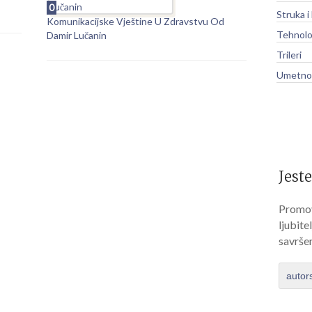
0
Struka i
Komunikacijske Vještine U Zdravstvu Od
Tehnolo
Damir Lučanin
Trileri
Umetnos
Jeste
Promov
ljubite
savrše
autor