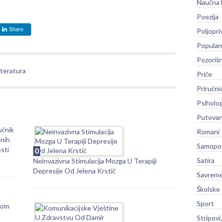
Naučna 
Poezija
Share
Poljopri
Popular
Pozoriš
iteratura
Priče
Priručni
Psiholog
Putovan
učnik
Romani
lnih
Samopo
sti
0
Satira
Neinvazivna Stimulacija Mozga U Terapiji
Depresije Od Jelena Krstić
Savreme
Školske
Sport
nom
Stripovi