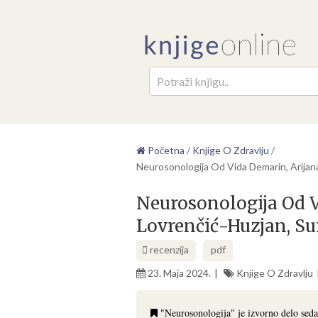
Pretr
Početna
/
Knjige O Zdravlju
/
Neurosonologija Od Vida Demarin, Arijana
Neurosonologija Od V
Lovrenčić-Huzjan, Su
recenzija
pdf
23. Maja 2024.
Knjige O Zdravlju
"Neurosonologija" je izvorno delo sed