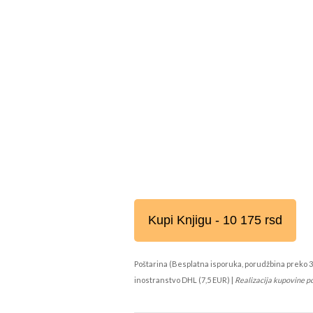
Kupi Knjigu - 10 175 rsd
Poštarina (Besplatna isporuka, porudžbina preko 3
inostranstvo DHL (7,5 EUR) |
Realizacija kupovine p