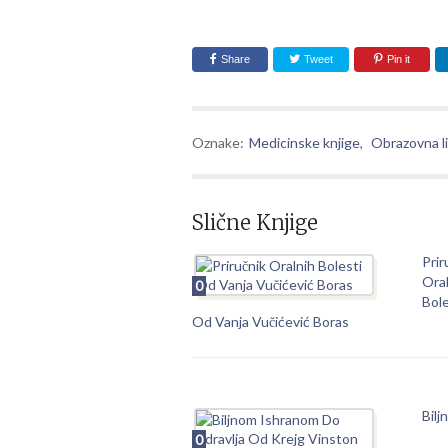
Share
Tweet
Pin it
Oznake:
Medicinske knjige
,
Obrazovna l
Slične Knjige
Prir
Ora
0
Bole
Od Vanja Vučićević Boras
Bilj
0