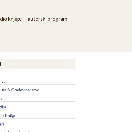
dio knjige
autorski program
i
iva
tura & Građevinarstvo
a
tika
ne Knjige
eri