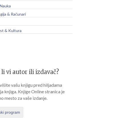
 Nauka
gija & Računari
t & Kultura
 li vi autor ili izdavač?
išite vašu knjigu pred hiljadama
lja knjiga. Knjige Online stranica je
no mesto za vaše izdanje.
ski program