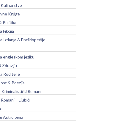
 Kulinarstvo
ivne Knjige
& Politika
a Fikcija
a Izdanja & Enciklopedije
na engleskom jeziku
 Zdravlju
a Roditelje
nost & Poezija
– Kriminalistički Romani
 Romani – Ljubići
a
& Astrologija