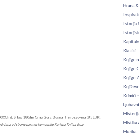
Hrana &
Inspirat
Istorija 
Istorijsk
Kapitaln
Klasici
Knjige 
Knjige O
Knjige Z
Književ
Krimići 
Ljubavni
Misterij
000din): Srbija 180din Crna Gora, Bosna i Hercegovina (8,5 EUR),
Mistika 
održana od strane partner kompanije Korisna Knjiga d.o.o
Muzika