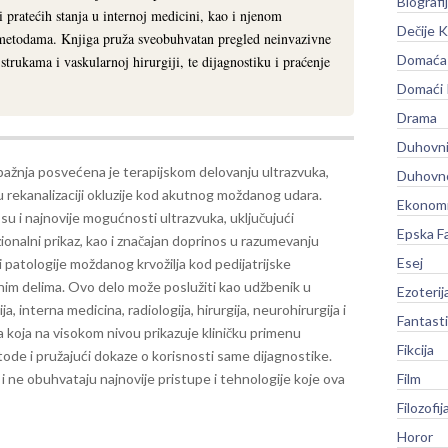
Biografi
i pratećih stanja u internoj medicini, kao i njenom
Dečije K
metodama. Knjiga pruža sveobuhvatan pregled neinvazivne
Domaća 
 strukama i vaskularnoj hirurgiji, te dijagnostiku i praćenje
Domaći
Drama
Duhovni
ažnja posvećena je terapijskom delovanju ultrazvuka,
Duhovno
 rekanalizaciji okluzije kod akutnog moždanog udara.
Ekonomi
su i najnovije mogućnosti ultrazvuka, uključujući
Epska F
onalni prikaz, kao i značajan doprinos u razumevanju
Esej
e i patologije moždanog krvožilja kod pedijatrijske
čnim delima.
Ovo delo može poslužiti kao udžbenik u
Ezoterij
, interna medicina, radiologija, hirurgija, neurohirurgija i
Fantast
ga koja na visokom nivou prikazuje kliničku primenu
Fikcija
tode i pružajući dokaze o korisnosti same dijagnostike.
i ne obuhvataju najnovije pristupe i tehnologije koje ova
Film
Filozofij
Horor