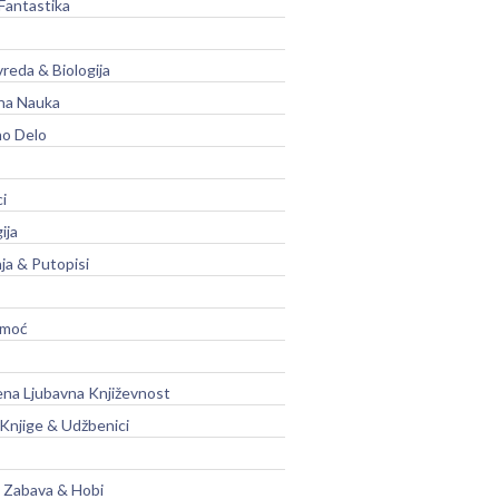
Fantastika
vreda & Biologija
na Nauka
no Delo
ci
ija
ja & Putopisi
moć
na Ljubavna Književnost
 Knjige & Udžbenici
, Zabava & Hobi