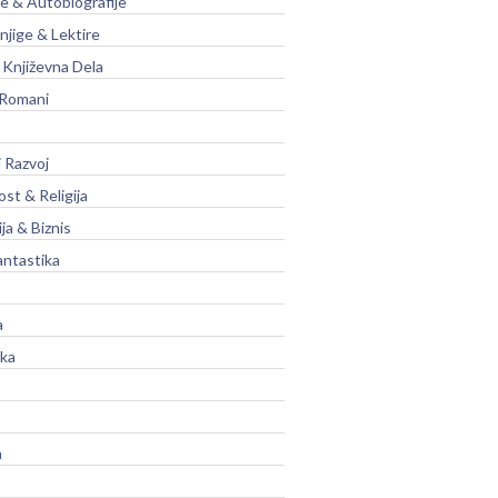
je & Autobiografije
njige & Lektire
Književna Dela
 Romani
 Razvoj
st & Religija
ja & Biznis
antastika
a
ika
a