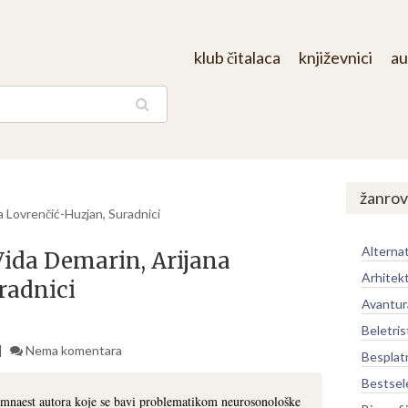
klub čitalaca
književnici
au
aga
žanrov
 Lovrenčić-Huzjan, Suradnici
Alternat
ida Demarin, Arijana
Arhitek
radnici
Avantur
Beletris
Nema komentara
Besplat
Bestsel
amnaest autora koje se bavi problematikom neurosonološke