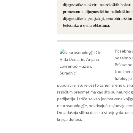
dijagnostike u okviru neuroloških bolesti 
primenom u dijagnostičkim radiološkim 
dijagnostike u pedijatriji, neurohirurškim
bolesnika u ovim oblastima.
Posebna p
posebno u
Prikazane 
trodimenzi
fiziologij
populacije, što je često zanemareno u sli
različitim predmetima kao što su neurologija
pedijatrija. Ističe se kao jedinstvena knji
neurosonologije, pokrivajući najnovije me
Dosadašnja slična dela su starijeg datuma 
knjiga donosi.