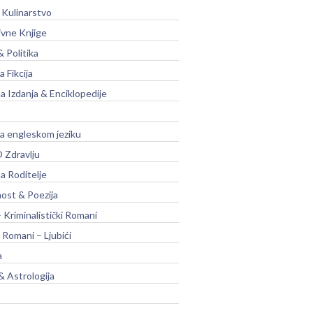
 Kulinarstvo
ivne Knjige
& Politika
a Fikcija
a Izdanja & Enciklopedije
na engleskom jeziku
 Zdravlju
a Roditelje
nost & Poezija
– Kriminalistički Romani
 Romani – Ljubići
a
& Astrologija