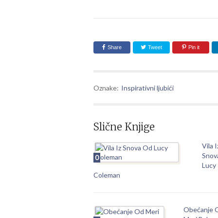
Share
Tweet
Pin it
Oznake:
Inspirativni ljubići
Slične Knjige
Vila I
Snov
0
Lucy
Coleman
Obećanje 