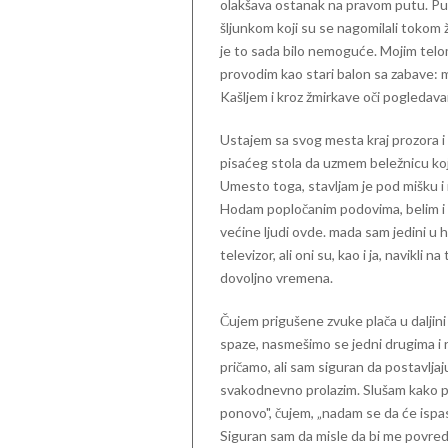
olakšava ostanak na pravom putu. Put 
šljunkom koji su se nagomilali tokom ži
je to sada bilo nemoguće. Mojim telom 
provodim kao stari balon sa zabave: m
Kašljem i kroz žmirkave oči pogledav
Ustajem sa svog mesta kraj prozora i
pisaćeg stola da uzmem beležnicu koj
Umesto toga, stavljam je pod mišku 
Hodam popločanim podovima, belim i p
većine ljudi ovde. mada sam jedini u 
televizor, ali oni su, kao i ja, navikl
dovoljno vremena.
Čujem prigušene zvuke plača u daljini
spaze, nasmešimo se jedni drugima i 
pričamo, ali sam siguran da postavljaj
svakodnevno prolazim. Slušam kako p
ponovo", čujem, „nadam se da će ispas
Siguran sam da misle da bi me povredi