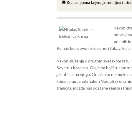
Roman prema kojem je snimljen i istoi
Nakon čita
prava ljub
od onih ko
Roman koji govori o iskrenoj i ljubavi koja j
Nakon služenja u drugom svetskom ratu, tr
Severnu Karolinu. On je na bojištu upozn
jak utisak na njega. On nikako ne može da
kojeg je upoznala nakon Noe, ali ni ona nj
tragična, možda baš postane realna i triju