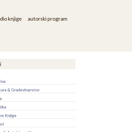
dio knjige
autorski program
i
iva
tura & Građevinarstvo
a
tika
ne Knjige
eri