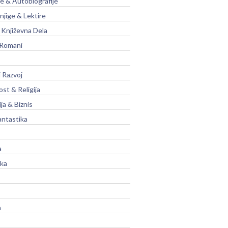
je & Autobiografije
njige & Lektire
Književna Dela
 Romani
 Razvoj
st & Religija
ja & Biznis
antastika
a
ika
a