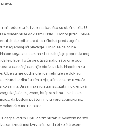
 pravu.
u mi poduprta i otvorena, kao što su obično bila. U
mi se osmehnuše dok sam ulazio. - Dobro jutro - rekle
renutak da upitam za decu, školu i predstojeće
ut nadjačavajući plakanje. Činilo se da to ne
m. Nakon toga seo sam na stolicu koja je poprimila moj
 i dalje plače. To će se utišati nakon što one odu,
ost, a današnji dan nije bio izuzetak. Napokon su
ašle. Obe su me dodirnule i osmehnule se dok su
za sekund sedim i zurim u nju, ali mi ona ne uzvraća
ko sam ja. Ja sam za nju stranac. Zatim, okrenuvši
snagu koja će mi, znam, biti potrebna. Uvek sam
 mada, da budem pošten, moju veru sačinjava niz
re nakon što me ne bude.
iz džepa vadim lupu. Za trenutak je odlažem na sto
aput liznuti moj kvrgavi prst da bi se istrošene