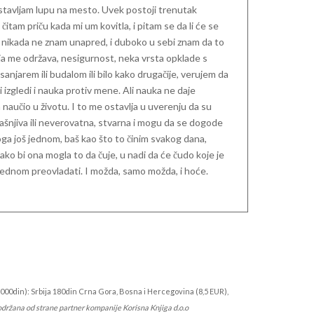
m stavljam lupu na mesto. Uvek postoji trenutak
am priču kada mi um kovitla, i pitam se da li će se
 nikada ne znam unapred, i duboko u sebi znam da to
oja me održava, nesigurnost, neka vrsta opklade s
anjarem ili budalom ili bilo kako drugačije, verujem da
izgledi i nauka protiv mene. Ali nauka ne daje
naučio u životu. I to me ostavlja u uverenju da su
jašnjiva ili neverovatna, stvarna i mogu da se dogode
toga još jednom, baš kao što to činim svakog dana,
ako bi ona mogla to da čuje, u nadi da će čudo koje je
 jednom preovladati. I možda, samo možda, i hoće.
000din): Srbija 180din Crna Gora, Bosna i Hercegovina (8,5 EUR),
održana od strane partner kompanije Korisna Knjiga d.o.o