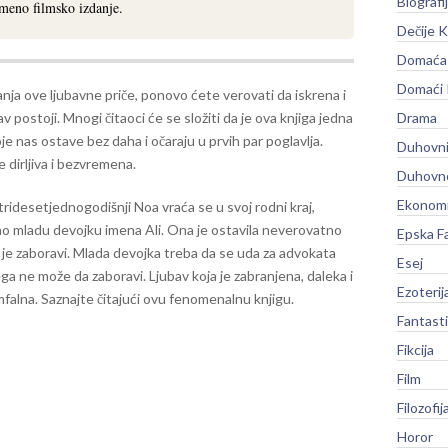
Biografi
meno filmsko izdanje.
Dečije K
Domaća 
Domaći
nja ove ljubavne priče, ponovo ćete verovati da iskrena i
av postoji. Mnogi čitaoci će se složiti da je ova knjiga jedna
Drama
je nas ostave bez daha i očaraju u prvih par poglavlja.
Duhovni
e dirljiva i bezvremena.
Duhovno
Ekonomi
idesetjednogodišnji Noa vraća se u svoj rodni kraj,
ao mladu devojku imena Ali. Ona je ostavila neverovatno
Epska F
 je zaboravi. Mlada devojka treba da se uda za advokata
Esej
ega ne može da zaboravi. Ljubav koja je zabranjena, daleka i
Ezoterij
mfalna. Saznajte čitajući ovu fenomenalnu knjigu.
Fantast
Fikcija
Film
Filozofij
Horor