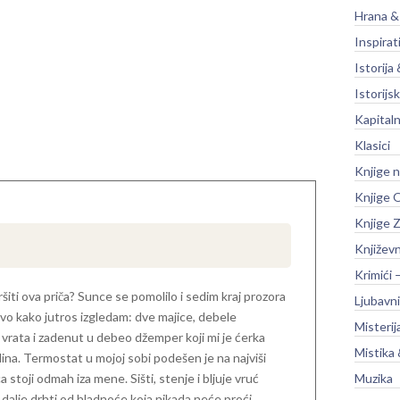
Hrana &
Inspirat
Istorija 
Istorijsk
Kapitaln
Klasici
Knjige 
Knjige O
Knjige Z
Književ
Krimići 
ršiti ova priča? Sunce se pomolilo i sedim kraj prozora
Ljubavni
o kako jutros izgledam: dve majice, debele
Misterij
vrata i zadenut u debeo džemper koji mi je ćerka
Mistika 
dina. Termostat u mojoj sobi podešen je na najviši
 stoji odmah iza mene. Sišti, stenje i bljuje vruć
Muzika
i dalje drhti od hladnoće koja nikada neće proći,