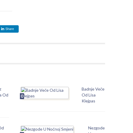
Share
z
Badnje Veče
a Od
Od Lisa
0
Klejpas
Od
Nezgode