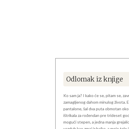
Odlomak iz knjige
Ko sam ja? I kako će se, pitam se, zav
zamagljenog dahom minulog života. Ev
pantalone, šal dva puta obmotan oko 
ištrikala za rođendan pre trideset go
mogući stepen, a jedna manja grejalica
vazduh kao zmaj iz bajke, a moje telo 