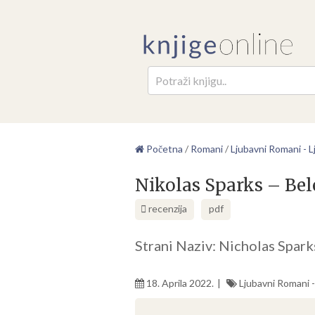
Pretr
Početna
/
Romani
/
Ljubavni Romani - Lj
Nikolas Sparks – Bel
recenzija
pdf
Strani Naziv: Nicholas Spark
18. Aprila 2022.
Ljubavni Romani - 