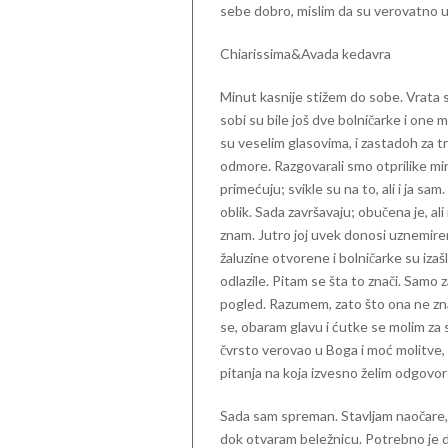
sebe dobro, mislim da su verovatno u
Chiarissima&Avada kedavra
Minut kasnije stižem do sobe. Vrata s
sobi su bile još dve bolničarke i one 
su veselim glasovima, i zastadoh za t
odmore. Razgovarali smo otprilike min
primećuju; svikle su na to, ali i ja sa
oblik. Sada završavaju; obučena je, ali
znam. Jutro joj uvek donosi uznemiren
žaluzine otvorene i bolničarke su iz
odlazile. Pitam se šta to znači. Samo 
pogled. Razumem, zato što ona ne zna 
se, obaram glavu i ćutke se molim za 
čvrsto verovao u Boga i moć molitve,
pitanja na koja izvesno želim odgovo
Sada sam spreman. Stavljam naočare, 
dok otvaram beležnicu. Potrebno je dv