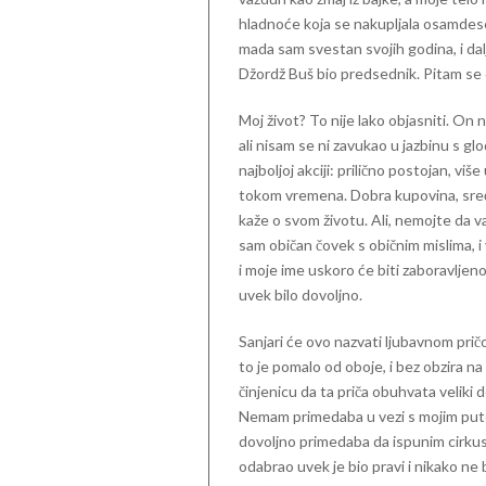
hladnoće koja se nakupljala osamdes
mada sam svestan svojih godina, i dalj
Džordž Buš bio predsednik. Pitam se d
Moj život? To nije lako objasniti. On n
ali nisam se ni zavukao u jazbinu s gl
najboljoj akciji: prilično postojan, 
tokom vremena. Dobra kupovina, sreć
kaže o svom životu. Ali, nemojte da v
sam običan čovek s običnim mislima, 
i moje ime uskoro će biti zaboravljen
uvek bilo dovoljno.
Sanjari će ovo nazvati ljubavnom pričo
to je pomalo od oboje, i bez obzira n
činjenicu da ta priča obuhvata veliki 
Nemam primedaba u vezi s mojim put
dovoljno primedaba da ispunim cirkusk
odabrao uvek je bio pravi i nikako ne