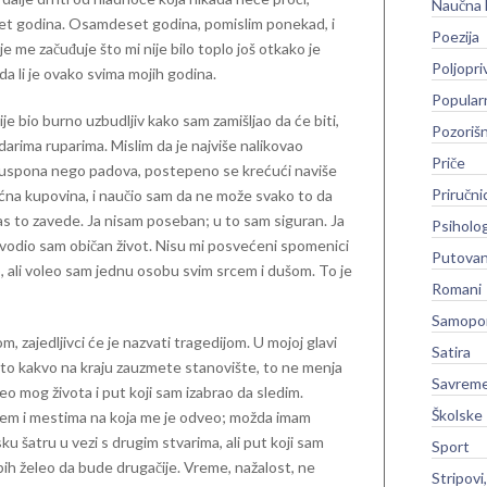
Naučna 
et godina. Osamdeset godina, pomislim ponekad, i
Poezija
e me začuđuje što mi nije bilo toplo još otkako je
Poljopri
a li je ovako svima mojih godina.
Popular
ije bio burno uzbudljiv kako sam zamišljao da će biti,
Pozoriš
odarima ruparima. Mislim da je najviše nalikovao
Priče
više uspona nego padova, postepeno se krećući naviše
Priručni
na kupovina, i naučio sam da ne može svako to da
as to zavede. Ja nisam poseban; u to sam siguran. Ja
Psiholog
i vodio sam običan život. Nisu mi posvećeni spomenici
Putovan
o, ali voleo sam jednu osobu svim srcem i dušom. To je
Romani
Samopo
m, zajedljivci će je nazvati tragedijom. U mojoj glavi
Satira
a to kakvo na kraju zauzmete stanovište, to ne menja
Savreme
deo mog života i put koji sam izabrao da sledim.
Školske
em i mestima na koja me je odveo; možda imam
u šatru u vezi s drugim stvarima, ali put koji sam
Sport
 bih želeo da bude drugačije. Vreme, nažalost, ne
Stripovi