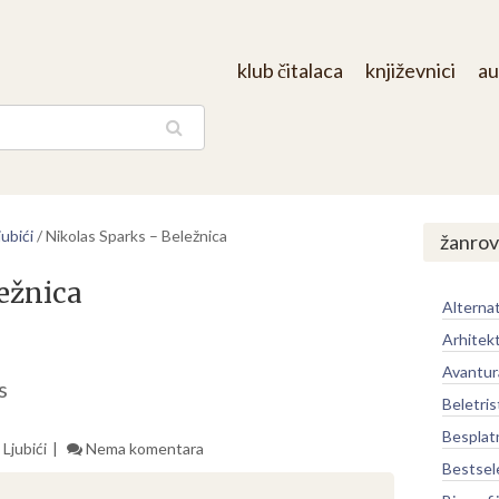
klub čitalaca
književnici
au
aga
ubići
/
Nikolas Sparks – Beležnica
žanrov
ežnica
Alternat
Arhitek
Avantur
s
Beletris
Besplat
Ljubići
Nema komentara
Bestsel