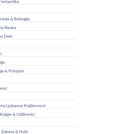
Fantastika
vreda & Biologija
na Nauka
no Delo
ci
ija
ja & Putopisi
moć
na Ljubavna Književnost
 Knjige & Udžbenici
, Zabava & Hobi