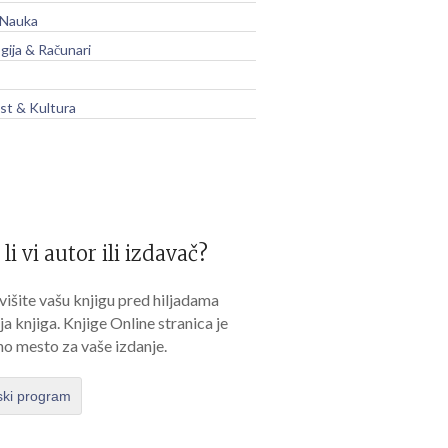
 Nauka
gija & Računari
t & Kultura
 li vi autor ili izdavač?
išite vašu knjigu pred hiljadama
lja knjiga. Knjige Online stranica je
no mesto za vaše izdanje.
ski program