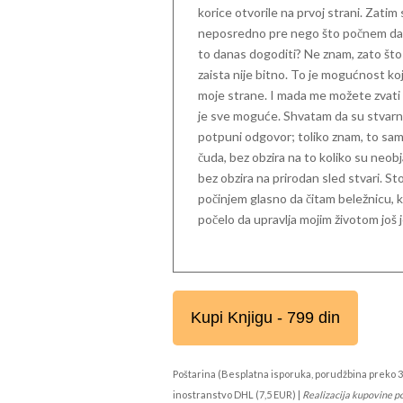
korice otvorile na prvoj strani. Zati
neposredno pre nego što počnem da čit
to danas dogoditi? Ne znam, zato što
zaista nije bitno. To je mogućnost k
moje strane. I mada me možete zvati s
je sve moguće. Shvatam da su stvarni 
potpuni odgovor; toliko znam, to sam 
čuda, bez obzira na to koliko su neob
bez obzira na prirodan sled stvari. S
počinjem glasno da čitam beležnicu, k
počelo da upravlja mojim životom još
Kupi Knjigu - 799 din
Poštarina (Besplatna isporuka, porudžbina preko 3
inostranstvo DHL (7,5 EUR) |
Realizacija kupovine p