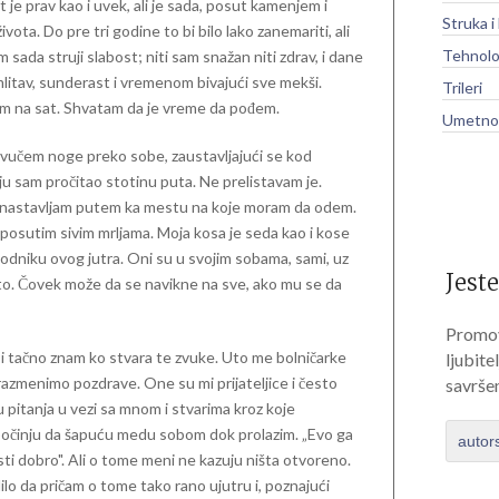
je prav kao i uvek, ali je sada, posut kamenjem i
Struka i
vota. Do pre tri godine to bi bilo lako zanemariti, ali
Tehnolo
sada struji slabost; niti sam snažan niti zdrav, i dane
litav, sunderast i vremenom bivajući sve mekši.
Trileri
am na sat. Shvatam da je vreme da pođem.
Umetnos
 vučem noge preko sobe, zaustavljajući se kod
u sam pročitao stotinu puta. Ne prelistavam je.
i nastavljam putem ka mestu na koje moram da odem.
osutim sivim mrljama. Moja kosa je seda kao i kose
hodniku ovog jutra. Oni su u svojim sobama, sami, uz
Jeste
i na to. Čovek može da se navikne na sve, ako mu se da
Promov
 i tačno znam ko stvara te zvuke. Uto me bolničarke
ljubite
razmenimo pozdrave. One su mi prijateljice i često
savrše
u pitanja u vezi sa mnom i stvarima kroz koje
očinju da šapuću medu sobom dok prolazim. „Evo ga
autor
ti dobro". Ali o tome meni ne kazuju ništa otvoreno.
lo da pričam o tome tako rano ujutru i, poznajući