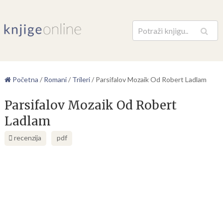
Pretraga
Početna
/
Romani
/
Trileri
/
Parsifalov Mozaik Od Robert Ladlam
Parsifalov Mozaik Od Robert
Ladlam
recenzija
pdf