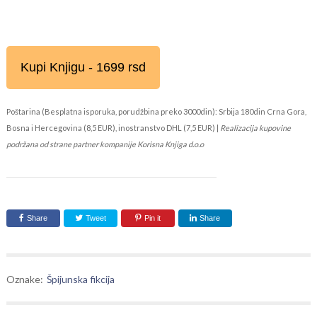
Kupi Knjigu - 1699 rsd
Poštarina (Besplatna isporuka, porudžbina preko 3000din): Srbija 180din Crna Gora,
Bosna i Hercegovina (8,5 EUR), inostranstvo DHL (7,5 EUR) |
Realizacija kupovine
podržana od strane partner kompanije Korisna Knjiga d.o.o
Share
Tweet
Pin it
Share
Oznake:
Špijunska fikcija