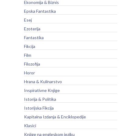
Ekonomija & Biznis
Epska Fantastika
Esej
Ezoterija
Fantastika
Fikcija
Film
Filozofija
Horor
Hrana & Kulinarstvo
Inspirativne Knjige
Istorija & Politika
Istorijska Fikcija
Kapitalna Izdanja & Enciklopedije
Klasici
Knjige na engleskom jeziku