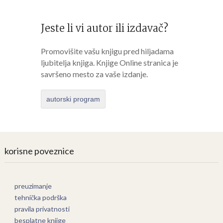
Jeste li vi autor ili izdavač?
Promovišite vašu knjigu pred hiljadama
ljubitelja knjiga. Knjige Online stranica je
savršeno mesto za vaše izdanje.
autorski program
korisne poveznice
preuzimanje
tehnička podrška
pravila privatnosti
besplatne knjige