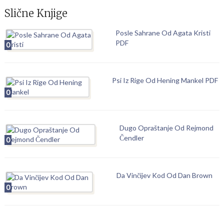
Slične Knjige
Posle Sahrane Od Agata Kristi
PDF
0
Psi Iz Rige Od Hening Mankel PDF
0
Dugo Opraštanje Od Rejmond
Čendler
0
Da Vinčijev Kod Od Dan Brown
0