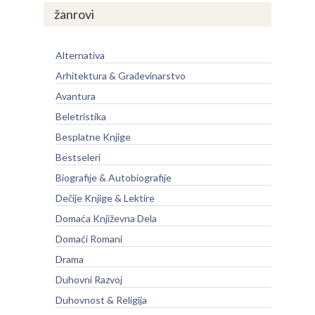
žanrovi
Alternativa
Arhitektura & Građevinarstvo
Avantura
Beletristika
Besplatne Knjige
Bestseleri
Biografije & Autobiografije
Dečije Knjige & Lektire
Domaća Književna Dela
Domaći Romani
Drama
Duhovni Razvoj
Duhovnost & Religija