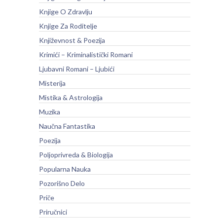
Knjige O Zdravlju
Knjige Za Roditelje
Književnost & Poezija
Krimići – Kriminalistički Romani
Ljubavni Romani – Ljubići
Misterija
Mistika & Astrologija
Muzika
Naučna Fantastika
Poezija
Poljoprivreda & Biologija
Popularna Nauka
Pozorišno Delo
Priče
Priručnici