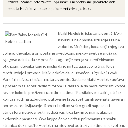
trileru, pronaći ćete zavere, opasnosti i neočekivane preokrete dok
pratite Hevlokovo putovanje ka razotkrivanju istine.
Majkl Hevlok je iskusan agent CIA-e,
naviknut na opasne situacije i tajne
zadatke. Međutim, kada ubiju njegovu
voljenu devojku, a on postane svedokom, njegov svet se srušava.
Njegova odluka da se povuče iz agencije menja se neočekivanim
otkrićem: devojka koju je mislio da je mrtva, zapravo je živa.
Kroz
mrežu izdaje i prevare, Majkl otkriva da je uhvaćen u igru koju vodi
Parsifal, najveća krtica unutar agencije. Sada se Majkl Hevlok suočava
s poterom za sopstvenim životom i svestan je da mora razmrsiti konce
zavere kako bi preživeo i razotkrio istinu.
“Parsifalov mozaik” je triler
koji vas vodi na uzbudljivo putovanje kroz svet tajnih agenata, zavera i
borbe za preživljavanje. Robert Ludlum vešto gradi napetost i
atmosferu neizvesnosti, vodeći vas kroz lavirinte manipulacija i
skrivenih opasnosti. Ova knjiga će vas držati prikovanim uz svaku
stranicu dok pratite Hevloka na njegovoj potrazi za istinom i osvetom,