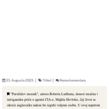
23. Augusta 2023.
Trileri
Nema komentara
"Parsifalov mozaik", autora Roberta Ludluma, donosi mračnu i
intriganstku priču o agentu CIA-e, Majklu Hevloku, čiji život se
okreće naglavačke nakon što izgubi voljenu osobu. U ovoj napetom